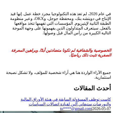
في عام 2026، لم تعد هذه التكنولوجيا مجرد خطة عمل. إنها قيد
الإنتاج في دويتشه بنك، ومحفظة جوجل، وOKX، وعبر منظومة
الطبقة الثانية لإيثيريوم. المؤسسات التي تفهمها تتخذ مواقعها
بالفعل. سيتعرف المتداولون الذين يفهمونها على وجهة الموجة
التالية الكبيرة من رأس المال قبل وصولها.
الخصوصية والشفافية لم تكونا متضادتين أبدًا. وبراهين المعرفة
الصفرية تثبت ذلك رياضيًا.
جميع الآراء الواردة هنا هي آراء شخصية للمؤلف، ولا تشكل نصيحة
استثمارية.
أحدث المقالات
كاست توظف المسؤولة السابقة في هيئة الأوراق المالية
والبورصات ستيفاني ألين لقيادة اتصالات السياسات
to****@gmail.com
|
2026-05-07