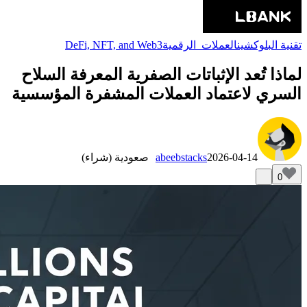
تقنية البلوكشين
العملات_الرقمية
DeFi, NFT, and Web3
لماذا تُعد الإثباتات الصفرية المعرفة السلاح
السري لاعتماد العملات المشفرة المؤسسية
2026-04-14
abeebstacks
صعودية (شراء)
0