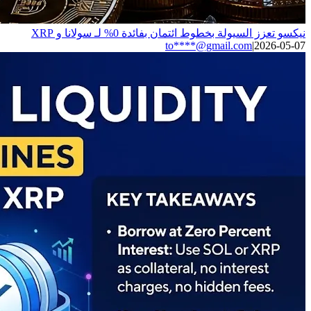
نيكسو تعزز السيولة بخطوط ائتمان بفائدة 0% لـ سولانا و XRP
to****@gmail.com
|
2026-05-07