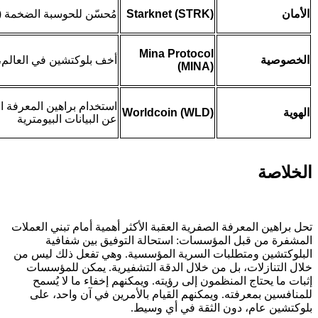
الأمان
Starknet (STRK)
مُحسّن للحوسبة الضخمة (أكثر من 10,000 معاملة في ا
Mina Protocol
الخصوصية
أخف بلوكتشين في العالم، 
(MINA)
استخدام براهين المعرفة ا
الهوية
Worldcoin (WLD)
عن البيانات البيومترية
الخلاصة
تحل براهين المعرفة الصفرية العقبة الأكثر أهمية أمام تبني العملات
المشفرة من قبل المؤسسات: استحالة التوفيق بين شفافية
البلوكتشين ومتطلبات السرية المؤسسية. وهي تفعل ذلك ليس من
خلال التنازلات، بل من خلال الدقة التشفيرية. يمكن للمؤسسات
إثبات ما يحتاج المنظمون إلى رؤيته. ويمكنهم إخفاء ما لا يُسمح
للمنافسين بمعرفته. ويمكنهم القيام بالأمرين في آن واحد، على
بلوكتشين عام، دون الثقة في أي وسيط.