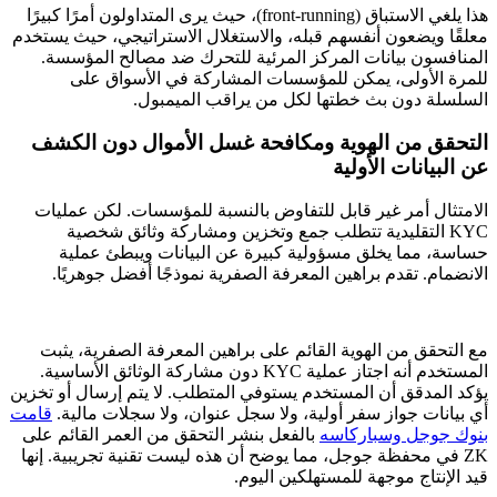
هذا يلغي الاستباق (front-running)، حيث يرى المتداولون أمرًا كبيرًا
معلقًا ويضعون أنفسهم قبله، والاستغلال الاستراتيجي، حيث يستخدم
المنافسون بيانات المركز المرئية للتحرك ضد مصالح المؤسسة.
للمرة الأولى، يمكن للمؤسسات المشاركة في الأسواق على
السلسلة دون بث خطتها لكل من يراقب الميمبول.
التحقق من الهوية ومكافحة غسل الأموال دون الكشف
عن البيانات الأولية
الامتثال أمر غير قابل للتفاوض بالنسبة للمؤسسات. لكن عمليات
KYC التقليدية تتطلب جمع وتخزين ومشاركة وثائق شخصية
حساسة، مما يخلق مسؤولية كبيرة عن البيانات ويبطئ عملية
الانضمام. تقدم براهين المعرفة الصفرية نموذجًا أفضل جوهريًا.
مع التحقق من الهوية القائم على براهين المعرفة الصفرية، يثبت
المستخدم أنه اجتاز عملية KYC دون مشاركة الوثائق الأساسية.
يؤكد المدقق أن المستخدم يستوفي المتطلب. لا يتم إرسال أو تخزين
أي بيانات جواز سفر أولية، ولا سجل عنوان، ولا سجلات مالية.
قامت
بنوك جوجل وسباركاسه
بالفعل بنشر التحقق من العمر القائم على
ZK في محفظة جوجل، مما يوضح أن هذه ليست تقنية تجريبية. إنها
قيد الإنتاج موجهة للمستهلكين اليوم.