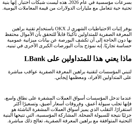
بسرعات مؤسسية في عام 2026. هذه ليست شبكات اختبار. إنها بنية
تحتية حية تتعامل مع مليارات الدولارات من قيمة المعاملات اليومية.
يوفر إثبات الاحتياطيات الشهري لـ OKX باستخدام تقنية براهين
المعرفة الصفرية للمتداولين تأكيدًا قابلاً للتحقق بأن الأموال محتفظ
بها دون الحاجة إلى أن تكشف البورصة عن بيانات ميزانية عمومية
حساسة تجاريًا. إنه نموذج بدأت البورصات الكبرى الأخرى في تبنيه.
ماذا يعني هذا للمتداولين على LBank
لتبني المؤسسات لتقنية براهين المعرفة الصفرية عواقب مباشرة
على المتداولين الأفراد، ومعظمها إيجابي.
عندما تدخل المؤسسات أسواق العملات المشفرة على نطاق واسع،
فإنها تجلب سيولة أعمق، وفروقات أسعار أضيق، وتسعيرًا أكثر
استقرارًا. التقلب الذي يميز أسواق العملات المشفرة الناشئة هو
جزئيًا نتيجة للسيولة الضحلة. المشاركة المؤسسية، التي تتيحها البنية
التحتية المتوافقة مع براهين المعرفة الصفرية، تعالج ذلك مباشرة.