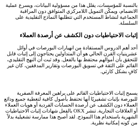
بالنسبة للمؤسسات، يقلل هذا من مسؤولية البيانات، ويسرع عملية
الانضمام، ويمكّن التمويل اللامركزي المتوافق دون المراقبة
الجماعية لنشاط المستخدم التي تتطلبها النماذج التقليدية على
السلسلة.
إثبات الاحتياطيات دون الكشف عن أرصدة العملاء
أحد أهم الدروس المستفادة من انهيارات البورصات في أوائل
عشرينيات القرن الحالي هو أن المتداولين يحتاجون إلى إثبات قابل
للتحقق بأن أموالهم محتفظ بها بالفعل. وقد ثبت أن النهج التقليدي،
القائم على الثقة في تسويق البورصات وتقارير المدققين، كان غير
كافٍ بشكل كارثي.
يسمح إثبات الاحتياطيات القائم على براهين المعرفة الصفرية
للبورصة بإثبات تشفيريًا أنها تحتفظ بأصول كافية لتغطية جميع ودائع
العملاء دون الكشف عن أرصدة الحسابات الفردية أو هويات العملاء
أو العلاقات التجارية. تنشر OKX بالفعل شهادات إثبات الاحتياطيات
الشهرية باستخدام هذا النموذج. لقد أصبح هذا ممارسة تشغيلية بدلاً
من كونه إمكانية نظرية.