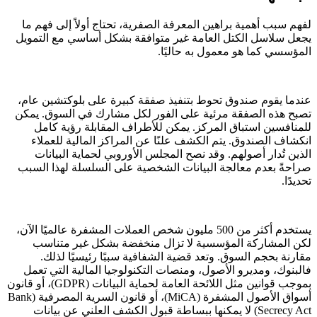
لفهم سبب أهمية براهين المعرفة الصفرية، تحتاج أولاً إلى فهم ما
يجعل سلاسل الكتل العامة غير متوافقة بشكل أساسي مع التمويل
المؤسسي كما هو معمول به حاليًا.
عندما يقوم صندوق تحوط بتنفيذ صفقة كبيرة على بلوكتشين عام،
تصبح هذه الصفقة مرئية على الفور لكل مشارك في السوق. يمكن
للمنافسين استباق المركز. يمكن للأطراف المقابلة رؤية كامل
انكشاف الصندوق. يتم الكشف علنًا عن المراكز المالية للعملاء
الذين تُدار أصولهم. وقد نصح المجلس الأوروبي لحماية البيانات
صراحةً بعدم معالجة البيانات الشخصية على السلسلة لهذا السبب
تحديدًا.
يستخدم أكثر من 500 مليون شخص العملات المشفرة عالميًا الآن،
لكن المشاركة المؤسسية لا تزال منخفضة بشكل غير متناسب
مقارنة بحجم السوق. وتعد قضية الشفافية سببًا رئيسيًا لذلك.
فالبنوك، ومديرو الأصول، ومنصات التكنولوجيا المالية التي تعمل
بموجب قوانين مثل اللائحة العامة لحماية البيانات (GDPR)، أو قانون
أسواق الأصول المشفرة (MiCA)، أو قانون السرية المصرفية (Bank
Secrecy Act) لا يمكنها ببساطة قبول الكشف العلني عن بيانات