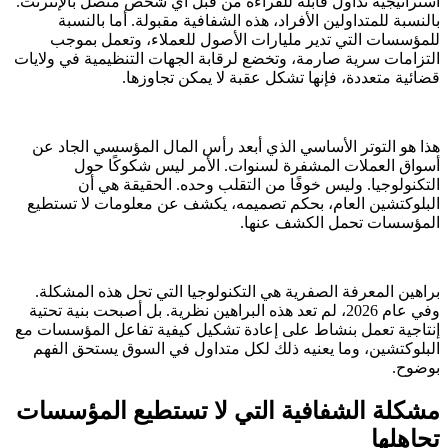
استراتيجية تداول قابلة للقراءة من قبل أي شخص متصل بالإنترنت.
بالنسبة للمتداولين الأفراد، هذه الشفافية مقبولة. أما بالنسبة
للمؤسسات التي تدير مليارات الأصول للعملاء، وتعمل بموجب
التزامات سرية صارمة، وتخضع لرقابة الجهات التنظيمية في ولايات
قضائية متعددة، فإنها تشكل عقبة لا يمكن تجاوزها.
هذا هو التوتر الأساسي الذي أبعد رأس المال المؤسسي الجاد عن
أسواق العملات المشفرة لسنوات. الأمر ليس شكوكًا حول
التكنولوجيا. وليس خوفًا من التقلب وحده. الحقيقة هي أن
البلوكتشين العام، بحكم تصميمه، يكشف عن معلومات لا تستطيع
المؤسسات تحمل الكشف عنها.
براهين المعرفة الصفرية هي التكنولوجيا التي تحل هذه المشكلة.
وفي عام 2026، لم تعد هذه البراهين نظرية. بل أصبحت بنية تحتية
إنتاجية تعمل بنشاط على إعادة تشكيل كيفية تفاعل المؤسسات مع
البلوكتشين، وما يعنيه ذلك لكل متداول في السوق يستحق الفهم
بوضوح.
مشكلة الشفافية التي لا تستطيع المؤسسات
تجاهلها