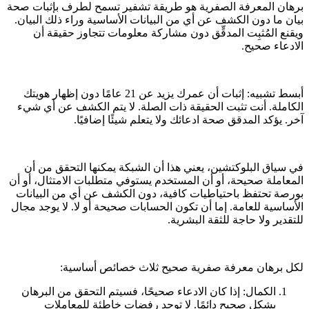
برهان المعرفة الصفرية هو طريقة تشفير تسمح لطرف بإثبات صحة
بيان ما دون الكشف عن أي من البيانات الأساسية وراء ذلك البيان.
ويقنع المُثبِت المدقِّق دون مشاركة معلومات تتجاوز حقيقة أن
الادعاء صحيح.
أبسط تشبيه: إثبات أن عمرك يزيد عن 21 عامًا دون إظهار هويتك
الكاملة. أنت تثبت الحقيقة ذات الصلة. لا يتم الكشف عن أي شيء
آخر. يؤكد المدقق صحة ادعائك ولا يتعلم شيئًا إضافيًا.
في سياق البلوكتشين، يعني هذا أن الشبكة يمكنها التحقق من أن
المعاملة صحيحة، أو أن المستخدم يستوفي متطلبات الامتثال، أو أن
بورصة تحتفظ باحتياطيات كافية، دون الكشف عن أي من البيانات
الأساسية للعامة. إما أن تكون الحسابات صحيحة أو لا. لا يوجد مجال
للتقدير ولا حاجة للثقة البشرية.
لكل برهان معرفة صفرية صحيح ثلاث خصائص أساسية:
الكمال: إذا كان الادعاء صحيحًا، فسيتم التحقق من البرهان
بشكل صحيح دائمًا. لا توجد رفضات خاطئة للمعاملات