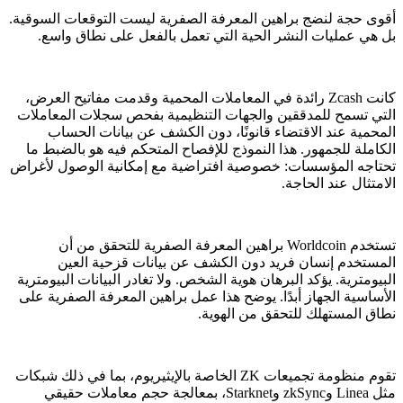
أقوى حجة لنضج براهين المعرفة الصفرية ليست التوقعات السوقية.
بل هي عمليات النشر الحية التي تعمل بالفعل على نطاق واسع.
كانت Zcash رائدة في المعاملات المحمية وقدمت مفاتيح العرض،
التي تسمح للمدققين والجهات التنظيمية بفحص سجلات المعاملات
المحمية عند الاقتضاء قانونًا، دون الكشف عن بيانات الحساب
الكاملة للجمهور. هذا النموذج للإفصاح المتحكم فيه هو بالضبط ما
تحتاجه المؤسسات: خصوصية افتراضية مع إمكانية الوصول لأغراض
الامتثال عند الحاجة.
تستخدم Worldcoin براهين المعرفة الصفرية للتحقق من أن
المستخدم إنسان فريد دون الكشف عن بيانات قزحية العين
البيومترية. يؤكد البرهان هوية الشخص. ولا تغادر البيانات البيومترية
الأساسية الجهاز أبدًا. يوضح هذا عمل براهين المعرفة الصفرية على
نطاق المستهلك للتحقق من الهوية.
تقوم منظومة تجميعات ZK الخاصة بالإيثيريوم، بما في ذلك شبكات
مثل Linea وzkSync وStarknet، بمعالجة حجم معاملات حقيقي