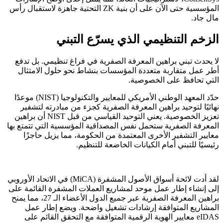
المؤسسية حتى الآن على أن بنية ZK التحتية جاهزة لاستقبال رأس
مال جاد.
الزخم التنظيمي الذي يسرّع التبني
لا يحدث تبني براهين المعرفة الصفرية في فراغ تنظيمي. بل تدفع
أطر عمل متقاربة متعددة المؤسسات بنشاط نحو حلول الامتثال
التي تحافظ على الخصوصية.
حدّد المعهد الوطني الأمريكي للمعايير والتكنولوجيا (NIST) موعدًا
نهائيًا لتوحيد براهين المعرفة الصفرية كجزء من مبادرته لتشفير
تعزيز الخصوصية. يعني التوحيد القياسي من قبل NIST أن براهين
المعرفة الصفرية ستحمل نفس المصداقية المؤسسية التي تتمتع بها
معايير التشفير الأخرى المعتمدة من الحكومة، مما يزيل حاجزًا
رئيسيًا للتبني أمام الكيانات الخاضعة للتنظيم.
لقد أدت لائحة أسواق الأصول المشفرة (MiCA) في الاتحاد الأوروبي
إلى إنشاء إطار عمل موحد لمشاريع العملات المشفرة القائمة على
براهين المعرفة الصفرية عبر جميع الدول الأعضاء الـ 27، مما يمنح
المشاريع المتوافقة إرشادات تشغيل واضحة. ويضع إطار عمل
eIDAS معايير الهوية الرقمية المتوافقة مع التحقق القائم على