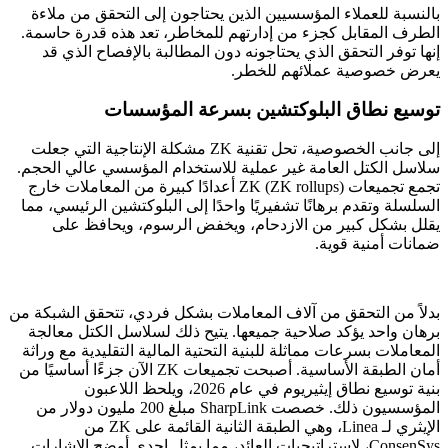
بالنسبة للعملاء المؤسسيين الذين يحتاجون إلى التحقق من ملاءة
الطرف المقابل كجزء من إدارتهم للمخاطر، تعد هذه قدرة حاسمة.
إنها توفر التحقق الذي يحتاجونه دون المطالبة بالإفصاح الذي قد
يعرض خصوصية عملائهم للخطر.
توسيع نطاق البلوكتشين بسرعة المؤسسات
إلى جانب الخصوصية، تحل تقنية ZK مشكلة الإنتاجية التي جعلت
سلاسل الكتل العامة غير عملية للاستخدام المؤسسي عالي الحجم.
تجمع تجميعات ZK (ZK rollups) أعدادًا كبيرة من المعاملات خارج
السلسلة وتقدم برهانًا تشفيريًا واحدًا إلى البلوكتشين الرئيسي، مما
يقلل بشكل كبير من الازدحام، ويخفض الرسوم، ويحافظ على
ضمانات أمنية قوية.
بدلاً من التحقق من آلاف المعاملات بشكل فردي، تتحقق الشبكة من
برهان واحد يؤكد صلاحية جميعها. يتيح ذلك لسلاسل الكتل معالجة
المعاملات بسرعات مماثلة للبنية التحتية المالية التقليدية مع وراثة
أمان الطبقة الأساسية. أصبحت تجميعات ZK الآن جزءًا أساسيًا من
بنية توسيع نطاق إيثيريوم في عام 2026، ويلحظ اللاعبون
المؤسسيون ذلك. خصصت SharpLink مبلغ 200 مليون دولار من
الإيثري لـ Linea، وهي الطبقة الثانية القائمة على ZK من
ConsenSys، لاستراتيجيات العائد، مما يمثل إحدى أوضح الإشارات