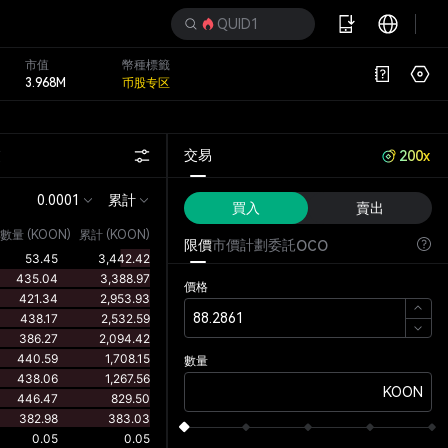
QUID1
市值
幣種標籤
3.968M
币股专区
交
交易
200x
0.0001
累計
買入
賣出
數量
(
KOON
)
累計 (KOON)
限價
市價
計劃委託
OCO
價格
數量
KOON