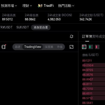
預測市場
理財
TradFi
熱門活動
24h最高價
24h最低價
24h成交量
(KOON)
24h成交額
(USDT)
89.5012
88.0862
4,082.050
362.742K
TRX
/
USDT
SUI
/
USDT
添加至自選
訂單簿
實時成
基礎
TradingView
深度圖
市值
價格
(
USDT
)