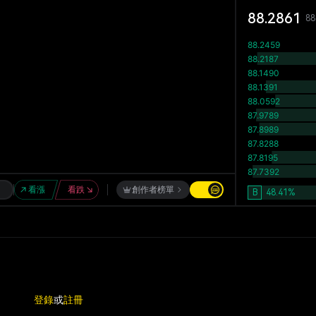
88.2861
88
看漲
看跌
創作者榜單
B
48.41
%
登錄
或
註冊