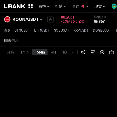
買幣
行情
合約
現貨
88.2861
法幣折合
KOON
/
USDT
-0.3842
(
-0.43%
)
88.2861
自選
BTC
/
USDT
ETH
/
USDT
SOL
/
USDT
XRP
/
USDT
DOGE
/
USDT
圖表
信息
分時
1Min
15Min
4H
1D