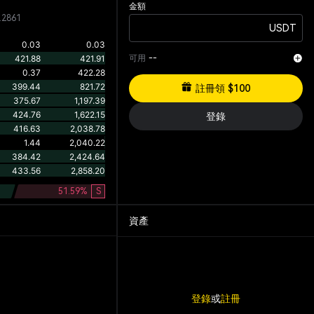
金額
.2861
USDT
可用
--
註冊領 $100
登錄
51.59
%
S
資產
登錄
或
註冊