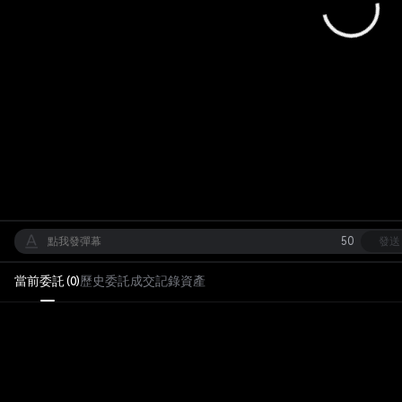
50
發送
當前委託
歷史委託
成交記錄
資產
(
0
)