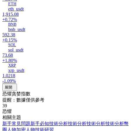
ETH
eth_usdt
1,915.08
+0.72%
BNB
bnb_usdt
592.38
+0.15%
SOL
sol_usdt
73.68
+1.80%
XRP
xrp_usdt
1.0218
-1.09%
展開
恐懼貪婪指數
提醒：數據僅供參考
39
恐懼
相關主題
新手常見問題
新手必知
技術分析
技術分析
技術分析
技術分析
幣
圈人物
加密人物
技術研習