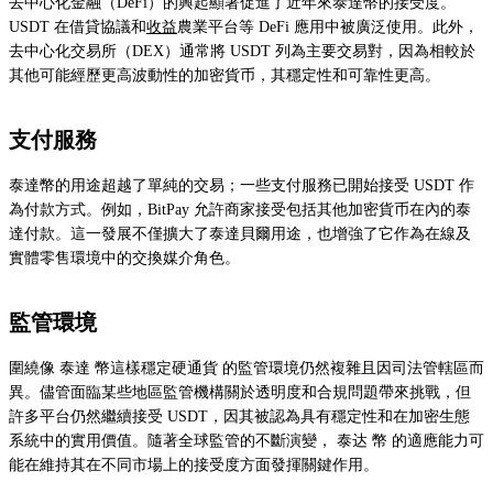
去中心化金融（DeFi）的興起顯著促進了近年來泰達幣的接受度。
USDT 在借貸協議和
收益
農業平台等 DeFi 應用中被廣泛使用。此外，
去中心化交易所（DEX）通常將 USDT 列為主要交易對，因為相較於
其他可能經歷更高波動性的加密貨币，其穩定性和可靠性更高。
支付服務
泰達幣的用途超越了單純的交易；一些支付服務已開始接受 USDT 作
為付款方式。例如，BitPay 允許商家接受包括其他加密貨币在內的泰
達付款。這一發展不僅擴大了泰達貝爾用途，也增強了它作為在線及
實體零售環境中的交換媒介角色。
監管環境
圍繞像 泰達 幣這樣穩定硬通貨 的監管環境仍然複雜且因司法管轄區而
異。儘管面臨某些地區監管機構關於透明度和合規問題帶來挑戰，但
許多平台仍然繼續接受 USDT，因其被認為具有穩定性和在加密生態
系統中的實用價值。隨著全球監管的不斷演變， 泰达 幣 的適應能力可
能在維持其在不同市場上的接受度方面發揮關鍵作用。