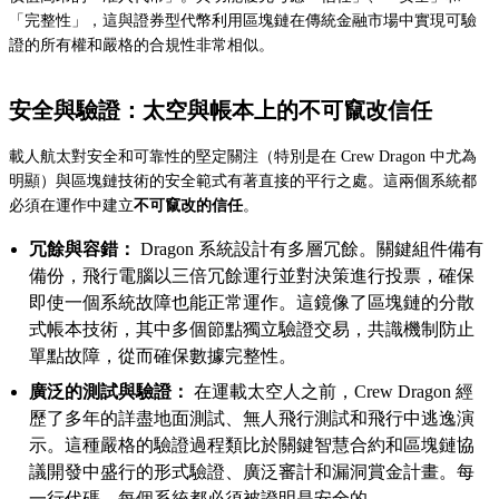
「完整性」，這與證券型代幣利用區塊鏈在傳統金融市場中實現可驗
證的所有權和嚴格的合規性非常相似。
安全與驗證：太空與帳本上的不可竄改信任
載人航太對安全和可靠性的堅定關注（特別是在 Crew Dragon 中尤為
明顯）與區塊鏈技術的安全範式有著直接的平行之處。這兩個系統都
必須在運作中建立
不可竄改的信任
。
冗餘與容錯：
Dragon 系統設計有多層冗餘。關鍵組件備有
備份，飛行電腦以三倍冗餘運行並對決策進行投票，確保
即使一個系統故障也能正常運作。這鏡像了區塊鏈的分散
式帳本技術，其中多個節點獨立驗證交易，共識機制防止
單點故障，從而確保數據完整性。
廣泛的測試與驗證：
在運載太空人之前，Crew Dragon 經
歷了多年的詳盡地面測試、無人飛行測試和飛行中逃逸演
示。這種嚴格的驗證過程類比於關鍵智慧合約和區塊鏈協
議開發中盛行的形式驗證、廣泛審計和漏洞賞金計畫。每
一行代碼、每個系統都必須被證明是安全的。