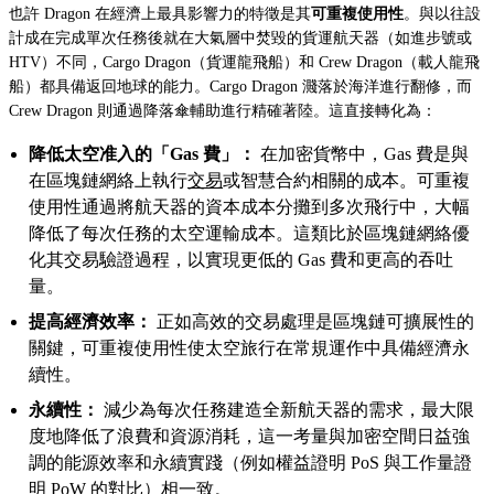
也許 Dragon 在經濟上最具影響力的特徵是其
可重複使用性
。與以往設
計成在完成單次任務後就在大氣層中焚毀的貨運航天器（如進步號或
HTV）不同，Cargo Dragon（貨運龍飛船）和 Crew Dragon（載人龍飛
船）都具備返回地球的能力。Cargo Dragon 濺落於海洋進行翻修，而
Crew Dragon 則通過降落傘輔助進行精確著陸。這直接轉化為：
降低太空准入的「Gas 費」：
在加密貨幣中，Gas 費是與
在區塊鏈網絡上執行
交易
或智慧合約相關的成本。可重複
使用性通過將航天器的資本成本分攤到多次飛行中，大幅
降低了每次任務的太空運輸成本。這類比於區塊鏈網絡優
化其交易驗證過程，以實現更低的 Gas 費和更高的吞吐
量。
提高經濟效率：
正如高效的交易處理是區塊鏈可擴展性的
關鍵，可重複使用性使太空旅行在常規運作中具備經濟永
續性。
永續性：
減少為每次任務建造全新航天器的需求，最大限
度地降低了浪費和資源消耗，這一考量與加密空間日益強
調的能源效率和永續實踐（例如權益證明 PoS 與工作量證
明 PoW 的對比）相一致。