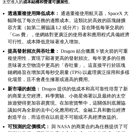
太空准入的
成本結構和營運可擴展性
。
透過重複使用降低成本：
通過重複使用航天器，SpaceX 大
幅降低了每次任務的邊際成本。這類比於高效的區塊鏈擴
容方案（如第二層協議 L2 或分片）旨在降低每筆交易的
「Gas 費」，使網絡對更廣泛的使用者和應用程式具備經濟
可行性。成本降低意味著准入增加。
提高發射頻次與吞吐量：
Dragon 結合獵鷹 9 號火箭的可重
複使用性，實現了顯著更高的發射頻次。每年更多的任務
意味著太空物流中更高的「吞吐量」。這直接平行於區塊
鏈網絡旨在增加其每秒交易量 (TPS) 以處理廣泛採用和多樣
化場景，且不會產生擁塞或過高的費用。
新市場的創造：
Dragon 提供的低成本和高可靠性培育了新
的商業太空經濟。科學實驗、小衛星佈署以及最終的太空
旅遊變得更加容易實現。在加密貨幣中，這關係到底層協
議如何為全新的去中心化應用程式、金融工具和數位經濟
創造平台，而這些在以前是不可能或不具經濟效益的。
可預測的定價模式：
與 NASA 的商業合約為任務提供了可