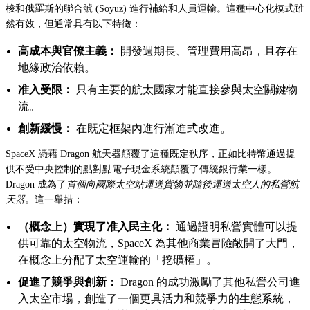
梭和俄羅斯的聯合號 (Soyuz) 進行補給和人員運輸。這種中心化模式雖
然有效，但通常具有以下特徵：
高成本與官僚主義：
開發週期長、管理費用高昂，且存在
地緣政治依賴。
准入受限：
只有主要的航太國家才能直接參與太空關鍵物
流。
創新緩慢：
在既定框架內進行漸進式改進。
SpaceX 憑藉 Dragon 航天器顛覆了這種既定秩序，正如比特幣通過提
供不受中央控制的點對點電子現金系統顛覆了傳統銀行業一樣。
Dragon 成為了
首個向國際太空站運送貨物並隨後運送太空人的私營航
天器
。這一舉措：
（概念上）實現了准入民主化：
通過證明私營實體可以提
供可靠的太空物流，SpaceX 為其他商業冒險敞開了大門，
在概念上分配了太空運輸的「挖礦權」。
促進了競爭與創新：
Dragon 的成功激勵了其他私營公司進
入太空市場，創造了一個更具活力和競爭力的生態系統，