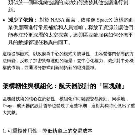
類似於一個區塊鏈協議的成功如何激發其他協議進行創
新。
減少了依賴：
對於 NASA 而言，依賴像 SpaceX 這樣的商
業供應商進行常規補給和人員運輸，釋放了資源並讓他們
能專注於更深層的太空探索，這與區塊鏈服務如何分擔平
凡的數據管理任務異曲同工。
這種從壟斷式、以政府為中心的模式向競爭性、由私營部門領導的方
法轉變，反映了加密貨幣運動的願景：去中心化權力、減少對中介機
構的依賴，並通過分散式創新開拓新的經濟疆域。
架構韌性與模組化：航天器設計的「區塊鏈」
區塊鏈技術的核心在於韌性、模組化和可驗證交易原則。同樣地，
Dragon 航天器的設計哲學也體現了這些準則，這對其獨特性做出了重
大貢獻。
1. 可重複使用性：降低軌道上的交易成本