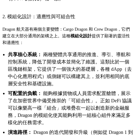
2. 模組化設計：適應性與可組合性
Dragon 航天器有兩個主要變體：Cargo Dragon 和 Crew Dragon，它們
建立在大部分通用的架構之上。這種
模組化設計
提供了顯著的靈活性
和適應性：
共享核心系統：
兩種變體共享通用的推進、導引、導航和
控制系統，降低了開發成本並簡化了維護。這類比於一個
區塊鏈框架，它提供了一個強大的基礎層，各種 dApp（去
中心化應用程式）或側鏈可以構建其上，並利用相同的底
層安全性和基礎設施。
可配置的負載：
能夠根據貨物或人員需求配置艙體，展示
了在加密世界中備受推崇的「可組合性」。正如 DeFi 協議
可以像樂高一樣「組合」或堆疊在一起以創造新的金融服
務，Dragon 的模組化使其能夠利用一組核心組件來滿足多
樣化的任務需求。
演進路徑：
Dragon 的迭代開發和升級（例如從 Dragon 1 到