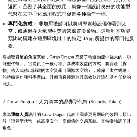
返回）凸顯了其全面的效用，就像一個設計良好的功能型
代幣在去中心化應用程式中促進各種操作一樣。
專門化負載：
非加壓後艙可以將科學實驗設備佈署到太
空，或通過在大氣層中焚毀來處置廢棄物。這種利基功能
類比於構建在通用區塊鏈上的特定 dApp 所提供的專門化服
務。
從加密貨幣的角度來看，Cargo Dragon 充當了軌道物流中強大的「功
能型代幣」。它提供了一種可靠、具成本效益的方式，將資產（貨
物）移入或移出關鍵的太空資產（國際太空站），確保「太空網絡」
的持續運作和科學產出。其價值直接源於其高效執行這些基本任務的
能力。
2. Crew Dragon：人力資本的證券型代幣 (Security Token)
專為
運輸人員
設計的 Crew Dragon 代表了顯著更高層級的效用，類比
於「證券型代幣」或高度安全、高價值的交易系統。其特徵強調了其
角色：