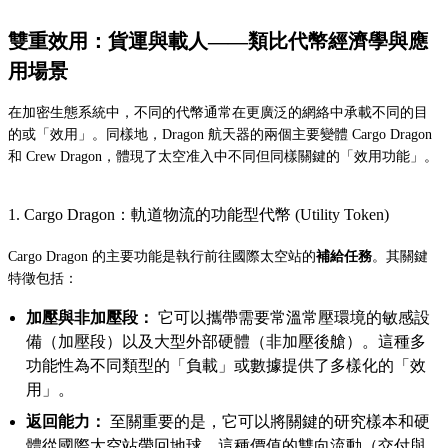
雙重效用：貨運與載人——類比代幣經濟學與應
用場景
在加密生態系統中，不同的代幣通常在更廣泛的網絡中承載不同的目
的或「效用」。同樣地，Dragon 航天器的兩個主要變體 Cargo Dragon
和 Crew Dragon，體現了太空准入中不同但同樣關鍵的「效用功能」。
1. Cargo Dragon：軌道物流的功能型代幣 (Utility Token)
Cargo Dragon 的主要功能是執行前往國際太空站的
補給任務
。其關鍵
特徵包括：
加壓與非加壓段：
它可以攜帶需要常溫常壓環境的敏感設
備（加壓段）以及大型外部硬體（非加壓後艙）。這種多
功能性為不同類型的「負載」或數據提供了多樣化的「效
用」。
返回能力：
至關重要的是，它可以將關鍵的研究樣本和硬
體從國際太空站帶回地球。這種價值的雙向流動（交付與