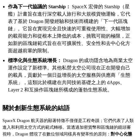
作為下一代協議的 Starship：
SpaceX 宏偉的 Starship（星
艦）計畫旨在進行深空載人旅行和大規模貨物運輸，它代
表了基於 Dragon 開發經驗和技術而構建的「下一代區塊
鏈」。它旨在實現完全且快速的可重複使用性、大幅增加
的載荷能力和從根本上降低的成本，挑戰可能的極限，正
如新的區塊鏈範式旨在在可擴展性、安全性和去中心化方
面超越前輩的限制。
標準化與生態系統增長：
Dragon 的成功隱含地為商業太空
運作設定了新標準。其他私營太空公司現在正在開發自己
的載具，貢獻於一個日益增長的太空服務與供應商「生態
系統」，這類比於構建在共同技術基礎之上的 dApps、
Layer 2 和互操作區塊鏈所構成的蓬勃生態系統。
關於創新生態系統的結語
SpaceX Dragon 航天器的顯著特徵不僅僅是工程奇蹟；它們代表了人類
進入和利用太空方式的範式轉移。當透過加密貨幣和區塊鏈的鏡頭審
視時，Dragon 體現了在數位領域同樣具有變革性的原則：
對中心化壟