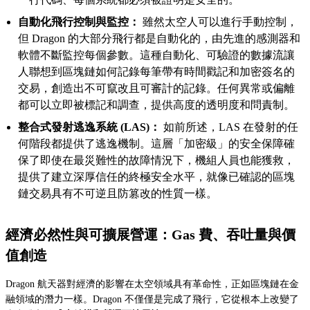
自動化飛行控制與監控：
雖然太空人可以進行手動控制，
但 Dragon 的大部分飛行都是自動化的，由先進的感測器和
軟體不斷監控每個參數。這種自動化、可驗證的數據流讓
人聯想到區塊鏈如何記錄每筆帶有時間戳記和加密簽名的
交易，創造出不可竄改且可審計的記錄。任何異常或偏離
都可以立即被標記和調查，提供高度的透明度和問責制。
整合式發射逃逸系統 (LAS)：
如前所述，LAS 在發射的任
何階段都提供了逃逸機制。這層「加密級」的安全保障確
保了即使在最災難性的故障情況下，機組人員也能獲救，
提供了建立深厚信任的終極安全水平，就像已確認的區塊
鏈交易具有不可逆且防篡改的性質一樣。
經濟必然性與可擴展營運：Gas 費、吞吐量與價
值創造
Dragon 航天器對經濟的影響在太空領域具有革命性，正如區塊鏈在金
融領域的潛力一樣。Dragon 不僅僅是完成了飛行，它從根本上改變了