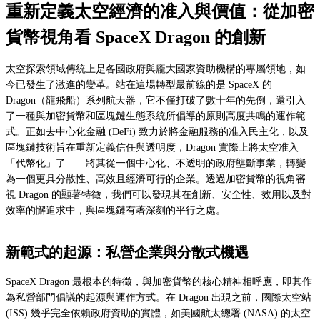
重新定義太空經濟的准入與價值：從加密
貨幣視角看 SpaceX Dragon 的創新
太空探索領域傳統上是各國政府與龐大國家資助機構的專屬領地，如
今已發生了激進的變革。站在這場轉型最前線的是
SpaceX
的
Dragon（龍飛船）系列航天器，它不僅打破了數十年的先例，還引入
了一種與加密貨幣和區塊鏈生態系統所倡導的原則高度共鳴的運作範
式。正如去中心化金融 (DeFi) 致力於將金融服務的准入民主化，以及
區塊鏈技術旨在重新定義信任與透明度，Dragon 實際上將太空准入
「代幣化」了——將其從一個中心化、不透明的政府壟斷事業，轉變
為一個更具分散性、高效且經濟可行的企業。透過加密貨幣的視角審
視 Dragon 的顯著特徵，我們可以發現其在創新、安全性、效用以及對
效率的懈追求中，與區塊鏈有著深刻的平行之處。
新範式的起源：私營企業與分散式機遇
SpaceX Dragon 最根本的特徵，與加密貨幣的核心精神相呼應，即其作
為私營部門倡議的起源與運作方式。在 Dragon 出現之前，國際太空站
(ISS) 幾乎完全依賴政府資助的實體，如美國航太總署 (NASA) 的太空