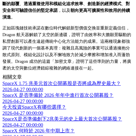
斷的顛覆
、
透過重複使用和模組化追求效率
、
創造新的經濟模式
、
對
安全和可驗證信任的堅定承諾
，以及
朝向更高可擴展性和效用的持續
演進
。
正如區塊鏈技術承諾在數位時代解鎖新型價值交換並重新定義信任，
Dragon 航天器解鎖了太空的新邊疆，證明了由效率和大膽願景驅動的
私營創新可以產生遠超傳統中心化方法能力的成果。這兩種現象都強
調了現代創新的一個基本真理：複雜且高風險的事業可以通過擁抱分
散式原則、模組化設計以及不懈地致力於減少摩擦和增加准入而蓬勃
發展。Dragon 成功的這篇「加密文章」證明了這些準則的力量，將廣
袤的太空與數位經濟錯綜複雜的網絡連接在一起。
相關文章
SpaceX 1.75 兆美元首次公開募股是否將成為歷史最大？
2026-04-27 00:00:00
SpaceX 是否準備於 2026 年年中進行首次公開募股？
2026-04-27 00:00:00
今天投資SpaceX有哪些選擇？
2026-04-27 00:00:00
SpaceX是否準備創下2兆美元的史上最大首次公開募股？
2026-04-27 00:00:00
SpaceX 何時於 2026 年中期上市？