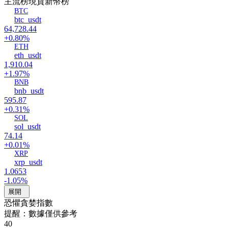
主流榜
現貨新幣榜
BTC
btc_usdt
64,728.44
+0.80%
ETH
eth_usdt
1,910.04
+1.97%
BNB
bnb_usdt
595.87
+0.31%
SOL
sol_usdt
74.14
+0.01%
XRP
xrp_usdt
1.0653
-1.05%
展開
恐懼貪婪指數
提醒：數據僅供參考
40