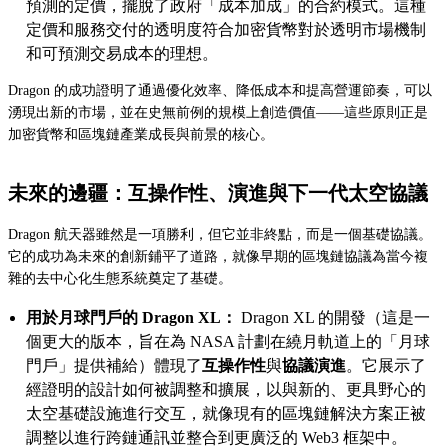
預測的定價，擺脫了政府「成本加成」的合約模式。這種
定價和服務交付的透明度符合加密貨幣對於透明市場機制
和可預測交易成本的理想。
Dragon 的成功證明了通過優化效率、降低成本和提高營運節奏，可以
湧現出新的市場，並在史無前例的規模上創造價值——這些原則正是
加密貨幣和區塊鏈產業成長與前景的核心。
未來的邊疆：互操作性、演進與下一代太空協議
Dragon 航天器雖然是一項勝利，但它並非終點，而是一個基礎協議。
它的成功為未來的創新鋪平了道路，就像早期的區塊鏈協議為當今複
雜的去中心化生態系統奠定了基礎。
用於月球門戶的 Dragon XL：
Dragon XL 的開發（這是一
個更大的版本，旨在為 NASA 計劃在繞月軌道上的「月球
門戶」提供補給）體現了
互操作性
與
協議演進
。它展示了
經證明的設計如何被調整和擴展，以與新的、更具野心的
太空基礎設施進行交互，就像現有的區塊鏈解決方案正被
調整以進行跨鏈通訊並整合到更廣泛的 Web3 框架中。