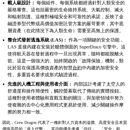
載人級設計：
每個組件、每個系統都經過針對人類安全的
嚴格審查。這包括嚴密的生命維持系統、大氣控制、滅火
和輻射防護。這種對極端安全和可靠性的承諾，反映了金
融證券型代幣或高價值加密託管方案的嚴苛要求，其中底
層資產（在此情況下為人類生命）需要至高無上的保護。
整合式發射逃逸系統 (LAS)：
作為一項關鍵的安全功能，
LAS 直接內建在安裝於艙體側面的 SuperDraco 引擎中。這
使得航天器在發射過程中一旦出現異常，隨時都能脫離火
箭。這是一個強大的、始終開啟的「故障保險」機制，類
比於旨在保護高價值資產的智慧
合約
中內建的加密安全
性、多重簽名要求或形式驗證過程。
先進的人機工程與使用者介面：
內部設計考慮了太空人的
舒適度和操作簡便性，觸控螢幕取代了傳統的實體按鈕。
這種對使用者體驗和直觀互動的關注，與加密領域中努力
使複雜的去中心化應用程式更易於使用、減少關鍵操作摩
擦的努力相一致。
因此，Crew Dragon 代表了一種針對人力資本的溢價、高度安全且本質
價值高昂的「准入代幣」。其功能優先考慮「信任」、「安全」和