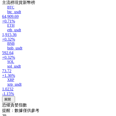
主流榜
現貨新幣榜
BTC
btc_usdt
64,909.69
+0.71%
ETH
eth_usdt
1,915.36
+0.32%
BNB
bnb_usdt
592.64
+0.32%
SOL
sol_usdt
73.72
+1.36%
XRP
xrp_usdt
1.0232
-1.15%
展開
恐懼貪婪指數
提醒：數據僅供參考
39