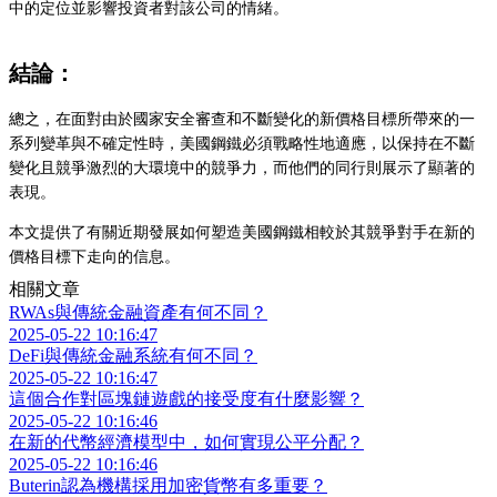
中的定位並影響投資者對該公司的情緒。
結論：
總之，在面對由於國家安全審查和不斷變化的新價格目標所帶來的一
系列變革與不確定性時，美國鋼鐵必須戰略性地適應，以保持在不斷
變化且競爭激烈的大環境中的競爭力，而他們的同行則展示了顯著的
表現。
本文提供了有關近期發展如何塑造美國鋼鐵相較於其競爭對手在新的
價格目標下走向的信息。
相關文章
RWAs與傳統金融資產有何不同？
2025-05-22 10:16:47
DeFi與傳統金融系統有何不同？
2025-05-22 10:16:47
這個合作對區塊鏈遊戲的接受度有什麼影響？
2025-05-22 10:16:46
在新的代幣經濟模型中，如何實現公平分配？
2025-05-22 10:16:46
Buterin認為機構採用加密貨幣有多重要？