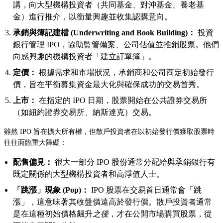
講，向大型機構投資者（共同基金、對沖基金、養老基
金）進行推介，以衡量興趣並收集認購意向。
承銷與簿記建檔 (Underwriting and Book Building)：
投資
銀行管理 IPO，協助監管備案、公司估值並推銷股票。他們
向感興趣的機構投資者「建立訂單簿」。
定價：
根據需求和市場狀況，承銷商和公司商定初始發行
價，旨在平衡募集資金最大化與確保成功的交易首秀。
上市：
在指定的 IPO 日期，股票開始在公共證券交易所
（如紐約證券交易所、納斯達克）交易。
雖然 IPO 旨在擴大所有權，但散戶投資者在以初始發行價獲取股票時
往往面臨重大障礙：
配售偏見：
很大一部分 IPO 股份通常分配給與承銷銀行有
既定關係的大型機構投資者和高淨值人士。
「跳漲」現象 (Pop)：
IPO 股票在交易首日通常會「跳
漲」，這意味著其收盤價遠高於發行價。散戶投資者通常
是在這種初始價格飆升
之後
，才在公開市場購買股票，從