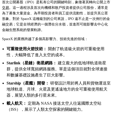
首次公開募股（IPO）是私有公司的關鍵時刻，象徵著其轉向公開上市
交易
。這一過程涉及首次向機構和散戶投資者提供公司股份，通常是
為了募集大量資金、為早期投資者和員工提供流動性，並提升其公眾
形象。對於 SpaceX 這種級別的公司來說，IPO 遠不止是一次例行的金
融交易；它是全球經濟的一個潛在分水嶺，並進而可能影響去中心化
金融生態系統的發展軌跡。
SpaceX 的業務跨越了多個高影響力、技術先進的領域：
可重複使用火箭技術：
開創了軌道級火箭的可重複使用
性，大幅降低了進入太空的成本。
Starlink（星鏈）衛星網路：
建立龐大的低地球軌道衛星
群，提供全球寬頻網路服務。單是這個項目就對全球連接
和數據基礎設施產生了巨大影響。
Starship（星艦）開發：
研發設計用於將人員和貨物運送至
地球軌道、月球、火星及更遙遠地方的全可重複使用航天
器，展望人類的多行星未來。
載人航天：
定期為 NASA 接送太空人往返國際太空站
（ISS），展示了人類太空探索的關鍵能力。