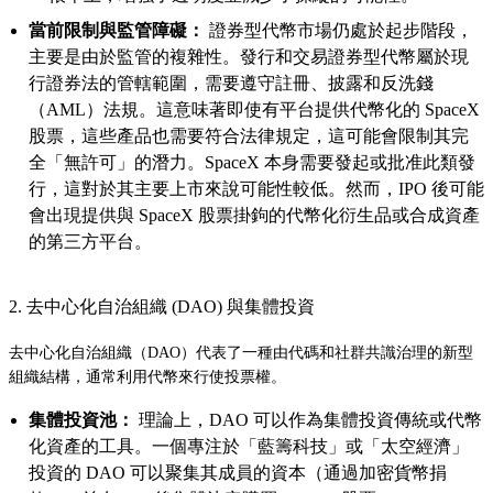
當前限制與監管障礙：
證券型代幣市場仍處於起步階段，
主要是由於監管的複雜性。發行和交易證券型代幣屬於現
行證券法的管轄範圍，需要遵守註冊、披露和反洗錢
（AML）法規。這意味著即使有平台提供代幣化的 SpaceX
股票，這些產品也需要符合法律規定，這可能會限制其完
全「無許可」的潛力。SpaceX 本身需要發起或批准此類發
行，這對於其主要上市來說可能性較低。然而，IPO 後可能
會出現提供與 SpaceX 股票掛鉤的代幣化衍生品或合成資產
的第三方平台。
2. 去中心化自治組織 (DAO) 與集體投資
去中心化自治組織（DAO）代表了一種由代碼和社群共識治理的新型
組織結構，通常利用代幣來行使投票權。
集體投資池：
理論上，DAO 可以作為集體投資傳統或代幣
化資產的工具。一個專注於「藍籌科技」或「太空經濟」
投資的 DAO 可以聚集其成員的資本（通過加密貨幣捐