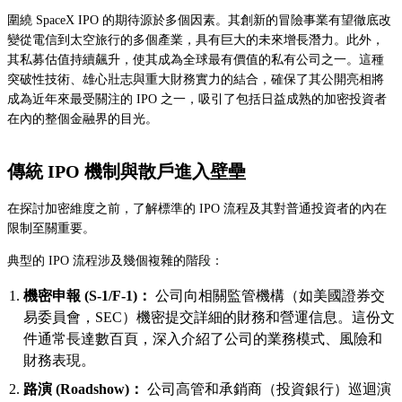
圍繞 SpaceX IPO 的期待源於多個因素。其創新的冒險事業有望徹底改
變從電信到太空旅行的多個產業，具有巨大的未來增長潛力。此外，
其私募估值持續飆升，使其成為全球最有價值的私有公司之一。這種
突破性技術、雄心壯志與重大財務實力的結合，確保了其公開亮相將
成為近年來最受關注的 IPO 之一，吸引了包括日益成熟的加密投資者
在內的整個金融界的目光。
傳統 IPO 機制與散戶進入壁壘
在探討加密維度之前，了解標準的 IPO 流程及其對普通投資者的內在
限制至關重要。
典型的 IPO 流程涉及幾個複雜的階段：
機密申報 (S-1/F-1)：
公司向相關監管機構（如美國證券交
易委員會，SEC）機密提交詳細的財務和營運信息。這份文
件通常長達數百頁，深入介紹了公司的業務模式、風險和
財務表現。
路演 (Roadshow)：
公司高管和承銷商（投資銀行）巡迴演