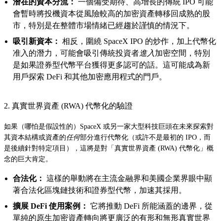
潛在的資本分流：
一個備受期待、高增長的傳統 IPO 可能
會暫時將投機資本從風險較高的加密資產轉移回成熟的股
市，特別是在整體市場情緒已經趨於謹慎的情況下。
吸引新資本：
相反，圍繞 SpaceX IPO 的炒作，加上代幣化
准入的潛力，可能會吸引傳統投資者
進入
加密空間，特別
是如果證券型代幣平台獲得更多認可的話。這可能成為新
用戶探索 DeFi 和其他加密應用程式的門戶。
2. 真實世界資產 (RWA) 代幣化的驗證
如果（哪怕是假設性的）SpaceX 或另一家大型科技巨頭在未來探索對
其資本結構或資產的
任何
部分進行代幣化（或許不是最初的 IPO，而
是後續針對特定項目），這將是對「真實世界資產 (RWA) 代幣化」概
念的巨大肯定。
合法化：
這樣的舉動將在主流金融界和美國企業界眼中顯
著合法化區塊鏈技術和證券型代幣，加速其採用。
擴展 DeFi 使用案例：
它將推動 DeFi 所能涵蓋的邊界，從
單純的原生加密資產轉向將更廣泛的有形和無形真實世界