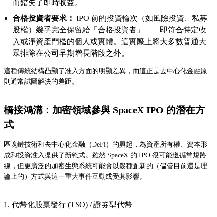
而錯失了即時收益。
合格投資者要求：
IPO 前的投資輪次（如風險投資、私募
股權）幾乎完全保留給「合格投資者」——即符合特定收
入或淨資產門檻的個人或實體。這實際上將大多數普通大
眾排除在公司早期增長階段之外。
這種傳統結構凸顯了准入方面的明顯差異，而這正是去中心化金融原
則通常試圖解決的差距。
橋接鴻溝：加密領域參與 SpaceX IPO 的潛在方
式
區塊鏈技術和去中心化金融（DeFi）的興起，為資產所有權、資本形
成和
投資
准入提供了新範式。雖然 SpaceX 的 IPO 很可能遵循常規路
線，但更廣泛的加密生態系統可能會以幾種創新的（儘管目前還是理
論上的）方式與這一重大事件互動或受其影響。
1. 代幣化股票發行 (TSO) / 證券型代幣