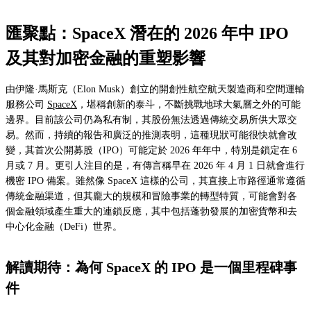
匯聚點：SpaceX 潛在的 2026 年中 IPO
及其對加密金融的重塑影響
由伊隆·馬斯克（Elon Musk）創立的開創性航空航天製造商和空間運輸
服務公司
SpaceX
，堪稱創新的泰斗，不斷挑戰地球大氣層之外的可能
邊界。目前該公司仍為私有制，其股份無法透過傳統交易所供大眾交
易。然而，持續的報告和廣泛的推測表明，這種現狀可能很快就會改
變，其首次公開募股（IPO）可能定於 2026 年年中，特別是鎖定在 6
月或 7 月。更引人注目的是，有傳言稱早在 2026 年 4 月 1 日就會進行
機密 IPO 備案。雖然像 SpaceX 這樣的公司，其直接上市路徑通常遵循
傳統金融渠道，但其龐大的規模和冒險事業的轉型特質，可能會對各
個金融領域產生重大的連鎖反應，其中包括蓬勃發展的加密貨幣和去
中心化金融（DeFi）世界。
解讀期待：為何 SpaceX 的 IPO 是一個里程碑事
件