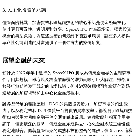
3. 民主化投資的承諾
儘管面臨挑戰，加密貨幣和區塊鏈技術的核心承諾是使金融民主化，
使其更具可及性、透明度和效率。SpaceX IPO 作為高增長、獨家投資
機會的典型象徵，為這些技術如何最終平衡競爭環境、讓更多人參與
革命性公司創造的財富提供了一個強有力的案例研究。
展望金融的未來
預計於 2026 年年中進行的 SpaceX IPO 將成為傳統金融界的里程碑事
件，因其規模、雄心以及跨產業顛覆的潛力而吸引巨大關注。雖然直
接發行無疑將遵守既定的市場協議，但其漣漪效應很可能會延伸到迅
速發展的加密貨幣和去中心化金融景觀中。
證券型代幣的理論應用、DAO 的集體投資潛力、加密市場的預測能
力，以及穩定幣和 DeFi 借貸平台提供的資本效率，都說明了區塊鏈技
術如何與重大傳統金融事件交匯並做出反應。這種動態的相互作用突
顯了一個更廣泛的趨勢：傳統金融系統與去中心化金融系統正緩慢但
穩定地融合。隨著監管框架的成熟和技術整合的進步，像 SpaceX 這樣