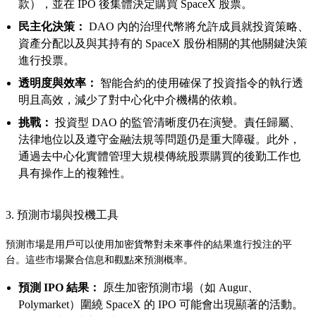
款），並在 IPO 後集體決定購買 SpaceX 股票。
民主化決策：
DAO 內的治理代幣將允許成員就投資策略、
資產分配以及與其持有的 SpaceX 股份相關的其他關鍵決策
進行投票。
透明度與效率：
智能合約的使用確保了投資指令的執行透
明且高效，減少了對中心化中介機構的依賴。
挑戰：
投資型 DAO 的監管清晰度仍在演變。責任歸屬、
法律地位以及遵守金融法規等問題仍是重大障礙。此外，
通過去中心化實體管理大規模傳統股票購買的後勤工作也
具有操作上的複雜性。
3. 預測市場與投機工具
預測市場是用戶可以使用加密貨幣對未來事件的結果進行投注的平
台。這些市場聚合信息和觀點來預測概率。
預測 IPO 結果：
原生加密預測市場（如 Augur、
Polymarket）圍繞 SpaceX 的 IPO 可能會出現顯著的活動。