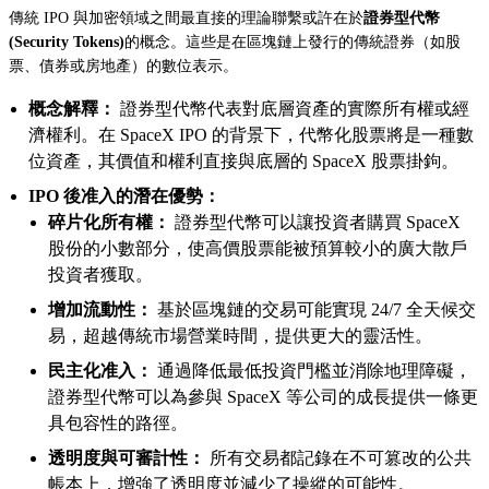
傳統 IPO 與加密領域之間最直接的理論聯繫或許在於
證券型代幣
(Security Tokens)
的概念。這些是在區塊鏈上發行的傳統證券（如股
票、債券或房地產）的數位表示。
概念解釋：
證券型代幣代表對底層資產的實際所有權或經
濟權利。在 SpaceX IPO 的背景下，代幣化股票將是一種數
位資產，其價值和權利直接與底層的 SpaceX 股票掛鉤。
IPO 後准入的潛在優勢：
碎片化所有權：
證券型代幣可以讓投資者購買 SpaceX
股份的小數部分，使高價股票能被預算較小的廣大散戶
投資者獲取。
增加流動性：
基於區塊鏈的交易可能實現 24/7 全天候交
易，超越傳統市場營業時間，提供更大的靈活性。
民主化准入：
通過降低最低投資門檻並消除地理障礙，
證券型代幣可以為參與 SpaceX 等公司的成長提供一條更
具包容性的路徑。
透明度與可審計性：
所有交易都記錄在不可篡改的公共
帳本上，增強了透明度並減少了操縱的可能性。