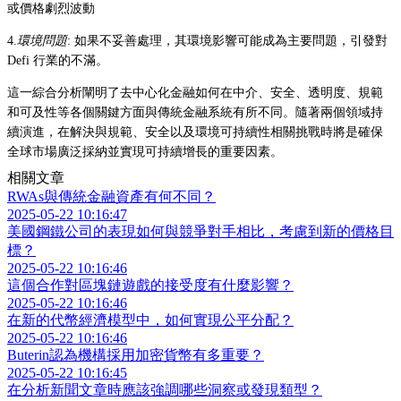
或價格劇烈波動
4.
環境問題
: 如果不妥善處理，其環境影響可能成為主要問題，引發對
Defi 行業的不滿。
這一綜合分析闡明了去中心化金融如何在中介、安全、透明度、規範
和可及性等各個關鍵方面與傳統金融系統有所不同。隨著兩個領域持
續演進，在解決與規範、安全以及環境可持續性相關挑戰時將是確保
全球市場廣泛採納並實現可持續增長的重要因素。
相關文章
RWAs與傳統金融資產有何不同？
2025-05-22 10:16:47
美國鋼鐵公司的表現如何與競爭對手相比，考慮到新的價格目
標？
2025-05-22 10:16:46
這個合作對區塊鏈遊戲的接受度有什麼影響？
2025-05-22 10:16:46
在新的代幣經濟模型中，如何實現公平分配？
2025-05-22 10:16:46
Buterin認為機構採用加密貨幣有多重要？
2025-05-22 10:16:45
在分析新聞文章時應該強調哪些洞察或發現類型？