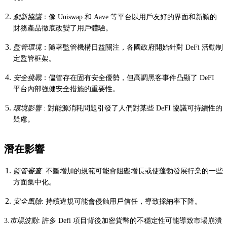
創新協議
：像 Uniswap 和 Aave 等平台以用戶友好的界面和新穎的
財務產品徹底改變了用戶體驗。
監管環境
：隨著監管機構日益關注，各國政府開始針對 DeFi 活動制
定監管框架。
安全挑戰
：儘管存在固有安全優勢，但高調黑客事件凸顯了 DeFI
平台內部強健安全措施的重要性。
環境影響
: 對能源消耗問題引發了人們對某些 DeFI 協議可持續性的
疑慮。
潛在影響
監管審查
: 不斷增加的規範可能會阻礙增長或使蓬勃發展行業的一些
方面集中化。
安全風險
: 持續違規可能會侵蝕用戶信任，導致採納率下降。
3.
市場波動
: 許多 Defi 項目背後加密貨幣的不穩定性可能導致市場崩潰