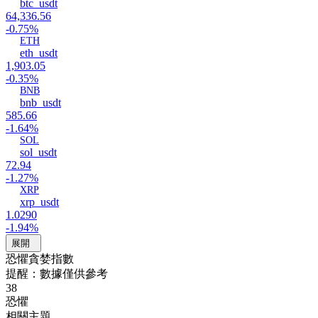
btc_usdt
64,336.56
-0.75%
ETH
eth_usdt
1,903.05
-0.35%
BNB
bnb_usdt
585.66
-1.64%
SOL
sol_usdt
72.94
-1.27%
XRP
xrp_usdt
1.0290
-1.94%
展開
恐懼貪婪指數
提醒：數據僅供參考
38
恐懼
相關主題