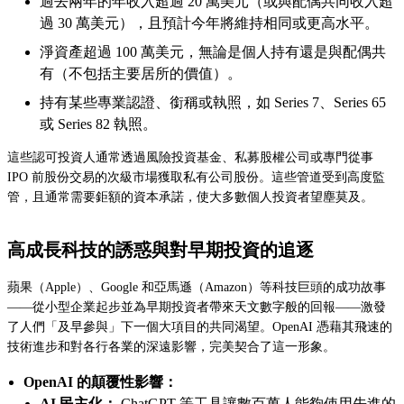
過去兩年的年收入超過 20 萬美元（或與配偶共同收入超
過 30 萬美元），且預計今年將維持相同或更高水平。
淨資產超過 100 萬美元，無論是個人持有還是與配偶共
有（不包括主要居所的價值）。
持有某些專業認證、銜稱或執照，如 Series 7、Series 65
或 Series 82 執照。
這些認可投資人通常透過風險投資基金、私募股權公司或專門從事
IPO 前股份交易的次級市場獲取私有公司股份。這些管道受到高度監
管，且通常需要鉅額的資本承諾，使大多數個人投資者望塵莫及。
高成長科技的誘惑與對早期投資的追逐
蘋果（Apple）、Google 和亞馬遜（Amazon）等科技巨頭的成功故事
——從小型企業起步並為早期投資者帶來天文數字般的回報——激發
了人們「及早參與」下一個大項目的共同渴望。OpenAI 憑藉其飛速的
技術進步和對各行各業的深遠影響，完美契合了這一形象。
OpenAI 的顛覆性影響：
AI 民主化：
ChatGPT 等工具讓數百萬人能夠使用先進的