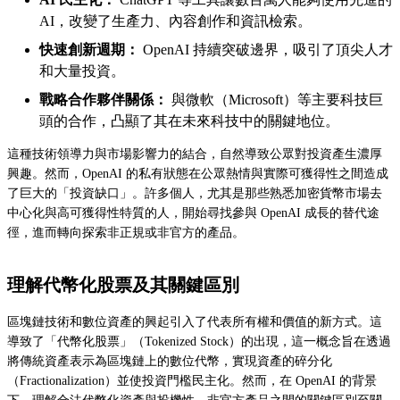
AI，改變了生產力、內容創作和資訊檢索。
快速創新週期：
OpenAI 持續突破邊界，吸引了頂尖人才
和大量投資。
戰略合作夥伴關係：
與微軟（Microsoft）等主要科技巨
頭的合作，凸顯了其在未來科技中的關鍵地位。
這種技術領導力與市場影響力的結合，自然導致公眾對投資產生濃厚
興趣。然而，OpenAI 的私有狀態在公眾熱情與實際可獲得性之間造成
了巨大的「投資缺口」。許多個人，尤其是那些熟悉加密貨幣市場去
中心化與高可獲得性特質的人，開始尋找參與 OpenAI 成長的替代途
徑，進而轉向探索非正規或非官方的產品。
理解代幣化股票及其關鍵區別
區塊鏈技術和數位資產的興起引入了代表所有權和價值的新方式。這
導致了「代幣化股票」（Tokenized Stock）的出現，這一概念旨在透過
將傳統資產表示為區塊鏈上的數位代幣，實現資產的碎分化
（Fractionalization）並使投資門檻民主化。然而，在 OpenAI 的背景