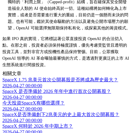
獨特的「利潤上限」（Capped-profit）結構，旨在確保其安全開發
造福全人類的 AI 使命始終高於一切。這種結構將如何轉化為上市
實體，或者是否需要進行重大的重組，目前仍是一個懸而未決的問
題。也有可能，鑑於其使命驅動的方法以及避免公開市場壓力的願
望，OpenAI 可能選擇無限期保持私有化，或探索其他的籌資模式。
如果 IPO 真的實現，它將標誌著公眾直接投資 OpenAI 的合法切入
點。在那之前，投資者必須保持極度謹慎，優先考慮受監管且透明的
投資工具，並對非官方或投機性產品保持警惕。目前，公眾獲取
OpenAI 領導的 AI 革命曝險最審慎的方式，是透過對更廣泛的上市 AI
生態系統進行間接投資。
相關文章
SpaceX 1.75 兆美元首次公開募股是否將成為歷史最大？
2026-04-27 00:00:00
SpaceX 是否準備於 2026 年年中進行首次公開募股？
2026-04-27 00:00:00
今天投資SpaceX有哪些選擇？
2026-04-27 00:00:00
SpaceX是否準備創下2兆美元的史上最大首次公開募股？
2026-04-27 00:00:00
SpaceX 何時於 2026 年中期上市？
2026-04-27 00:00:00