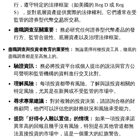
行，遵守特定的法律框架（如美國的 Reg D 或 Reg
S），並對底層資產提供實際的法律權利。它們通常在受
監管的證券型代幣
交易
所交易。
盡職調查至關重要：
務必研究任何證券型代幣產品的發
行方、監管合規性、底層資產以及治理法律框架。
盡職調查與投資者教育的重要性：
無論選擇何種投資工具，徹底的
盡職調查都是至高無上的。
驗證資訊：
務必將投資平台或個人提出的說法與官方公
司聲明和監管機構的資料進行交叉比對。
理解風險：
每項投資都帶有風險。了解與該投資相關的
特定風險，尤其是在新興或不受監管的市場中。
尋求專業建議：
對於複雜的投資決策，請諮詢合格的財
務顧問，他們可以評估您的財務狀況和風險承受能力。
提防「好得令人難以置信」的情境：
如果一項投資承諾
異常高的回報且幾乎沒有風險，特別是在其他管道都無
法直接投資的市場中，這是一個重大的紅旗警告。