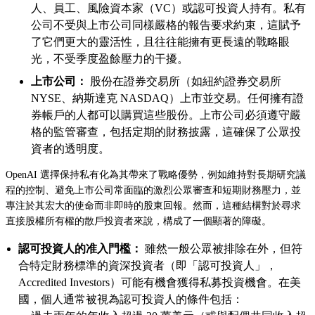
人、員工、風險資本家（VC）或認可投資人持有。私有
公司不受與上市公司同樣嚴格的報告要求約束，這賦予
了它們更大的靈活性，且往往能擁有更長遠的戰略眼
光，不受季度盈餘壓力的干擾。
上市公司：
股份在證券交易所（如紐約證券交易所
NYSE、納斯達克 NASDAQ）上市並交易。任何擁有證
券帳戶的人都可以購買這些股份。上市公司必須遵守嚴
格的監管審查，包括定期的財務披露，這確保了公眾投
資者的透明度。
OpenAI 選擇保持私有化為其帶來了戰略優勢，例如維持對長期研究議
程的控制、避免上市公司常面臨的激烈公眾審查和短期財務壓力，並
專注於其宏大的使命而非即時的股東回報。然而，這種結構對於尋求
直接股權所有權的散戶投資者來說，構成了一個顯著的障礙。
認可投資人的准入門檻：
雖然一般公眾被排除在外，但符
合特定財務標準的資深投資者（即「認可投資人」，
Accredited Investors）可能有機會獲得私募投資機會。在美
國，個人通常被視為認可投資人的條件包括：