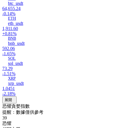
btc_usdt
64,655.24
-0.14%
ETH
eth_usdt
1,911.60
+0.81%
BNB
bnb_usdt
592.06
-1.65%
SOL
sol_usdt
73.29
-1.51%
XRP
xrp_usdt
1.0451
-2.18%
展開
恐懼貪婪指數
提醒：數據僅供參考
39
恐懼