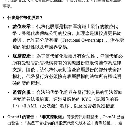
下，理解合法代幣化資產與投機性、非官方產品之間的關鍵區別至關
重要。
什麼是代幣化股票？
數位表示：
代幣化股票是指在區塊鏈上發行的數位代
幣，聲稱代表傳統公司的股份。其理念是讓投資更易於
參與，允許部分所有權（Fractional Ownership）、潛在增
加的流動性以及無國界交易。
底層資產：
為了使代幣化股票具有合法性，每個代幣
必
須
有受監管託管機構持有的實際股份或股份池作為法律
支撐。隨後，該代幣代表對這些底層股份的部分或全部
權利。代幣發行方必須擁有底層股權的法律所有權或明
確的契約權利。
監管合規：
合法的代幣化證券在發行和交易的司法管轄
區受證券法規約束。這涉及嚴格的 KYC（認識你的客
戶）和 AML（反洗錢）程序，以及投資者保護措施。
OpenAI 的警告：「非實際股權」
背景資訊明確指出，OpenAI 已發
出警告：「某些平台提供的其股票代幣化版本並非實際股權。」這