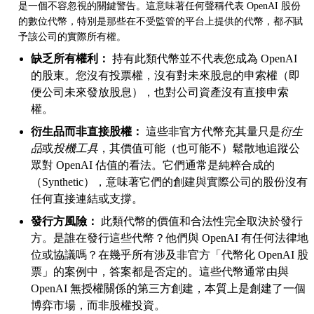
是一個不容忽視的關鍵警告。這意味著任何聲稱代表 OpenAI 股份
的數位代幣，特別是那些在不受監管的平台上提供的代幣，都
不
賦
予該公司的實際所有權。
缺乏所有權利：
持有此類代幣並不代表您成為 OpenAI
的股東。您沒有投票權，沒有對未來股息的申索權（即
便公司未來發放股息），也對公司資產沒有直接申索
權。
衍生品而非直接股權：
這些非官方代幣充其量只是
衍生
品
或
投機工具
，其價值可能（也可能不）鬆散地追蹤公
眾對 OpenAI 估值的看法。它們通常是純粹合成的
（Synthetic），意味著它們的創建與實際公司的股份沒有
任何直接連結或支撐。
發行方風險：
此類代幣的價值和合法性完全取決於發行
方。是誰在發行這些代幣？他們與 OpenAI 有任何法律地
位或協議嗎？在幾乎所有涉及非官方「代幣化 OpenAI 股
票」的案例中，答案都是否定的。這些代幣通常由與
OpenAI 無授權關係的第三方創建，本質上是創建了一個
博弈市場，而非股權投資。