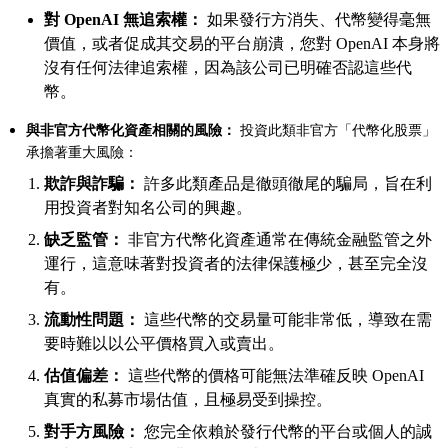
對 OpenAI 無追索權：
如果發行方消失、代幣變得毫無
價值，或者促成其交易的平台崩潰，您對 OpenAI 本身將
沒有任何法律追索權，因為該公司已明確否認這些代
幣。
與非官方代幣化資產相關的風險：
投資此類非官方「代幣化股票」
承擔著重大風險：
欺詐與詐騙：
許多此類產品是徹頭徹尾的騙局，旨在利
用投資者對知名公司的興趣。
缺乏監管：
非官方代幣化資產通常在傳統金融監管之外
運行，這意味著對投資者的法律保護極少，甚至完全沒
有。
流動性問題：
這些代幣的交易量可能非常低，導致在需
要時難以以公平價格買入或賣出。
估值偏差：
這些代幣的價格可能無法準確反映 OpenAI
真實的私募市場估值，且極易受到操控。
對手方風險：
您完全依賴於發行代幣的平台或個人的誠