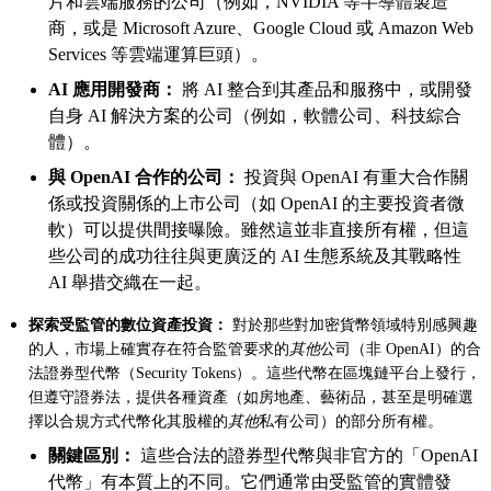
片和雲端服務的公司（例如，NVIDIA 等半導體製造
商，或是 Microsoft Azure、Google Cloud 或 Amazon Web
Services 等雲端運算巨頭）。
AI 應用開發商：
將 AI 整合到其產品和服務中，或開發
自身 AI 解決方案的公司（例如，軟體公司、科技綜合
體）。
與 OpenAI 合作的公司：
投資與 OpenAI 有重大合作關
係或投資關係的上市公司（如 OpenAI 的主要投資者微
軟）可以提供間接曝險。雖然這並非直接所有權，但這
些公司的成功往往與更廣泛的 AI 生態系統及其戰略性
AI 舉措交織在一起。
探索受監管的數位資產投資：
對於那些對加密貨幣領域特別感興趣
的人，市場上確實存在符合監管要求的
其他
公司（非 OpenAI）的合
法證券型代幣（Security Tokens）。這些代幣在區塊鏈平台上發行，
但遵守證券法，提供各種資產（如房地產、藝術品，甚至是明確選
擇以合規方式代幣化其股權的
其他
私有公司）的部分所有權。
關鍵區別：
這些合法的證券型代幣與非官方的「OpenAI
代幣」有本質上的不同。它們通常由受監管的實體發