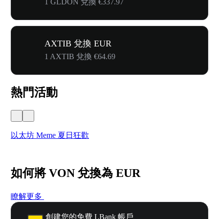
1 GLDON 兌換 €337.97
AXTIB 兌換 EUR
1 AXTIB 兌換 €64.69
熱門活動
以太坊 Meme 夏日狂歡
W
如何將 VON 兌換為 EUR
瞭解更多
創建您的免費 LBank 帳戶