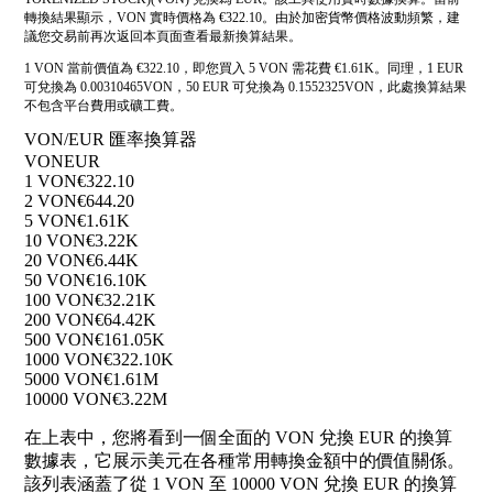
轉換結果顯示，VON 實時價格為 €322.10。由於加密貨幣價格波動頻繁，建
議您交易前再次返回本頁面查看最新換算結果。
1 VON 當前價值為 €322.10，即您買入 5 VON 需花費 €1.61K。同理，1 EUR
可兌換為 0.00310465VON，50 EUR 可兌換為 0.1552325VON，此處換算結果
不包含平台費用或礦工費。
VON/EUR 匯率換算器
VON
EUR
1 VON
€322.10
2 VON
€644.20
5 VON
€1.61K
10 VON
€3.22K
20 VON
€6.44K
50 VON
€16.10K
100 VON
€32.21K
200 VON
€64.42K
500 VON
€161.05K
1000 VON
€322.10K
5000 VON
€1.61M
10000 VON
€3.22M
在上表中，您將看到一個全面的 VON 兌換 EUR 的換算
數據表，它展示美元在各種常用轉換金額中的價值關係。
該列表涵蓋了從 1 VON 至 10000 VON 兌換 EUR 的換算