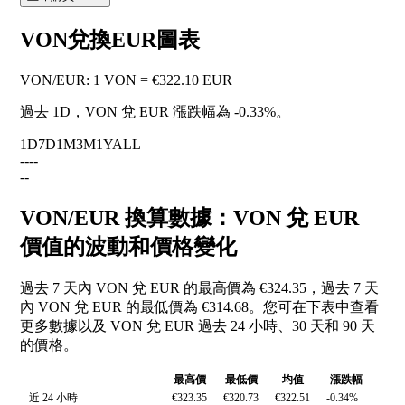
VON兌換EUR圖表
VON
/
EUR
:
1 VON = €322.10 EUR
過去 1D，VON 兌 EUR 漲跌幅為
-0.33%
。
1D
7D
1M
3M
1Y
ALL
--
--
--
VON/EUR 換算數據：VON 兌 EUR
價值的波動和價格變化
過去 7 天內 VON 兌 EUR 的最高價為 €324.35，過去 7 天
內 VON 兌 EUR 的最低價為 €314.68。您可在下表中查看
更多數據以及 VON 兌 EUR 過去 24 小時、30 天和 90 天
的價格。
最高價
最低價
均值
漲跌幅
近 24 小時
€323.35
€320.73
€322.51
-0.34%