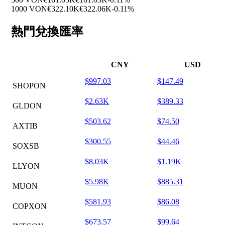
1000 VON
€322.10K
€322.06K
-0.11%
熱門兌換匯率
CNY
USD
$997.03
$147.49
SHOPON
$2.63K
$389.33
GLDON
$503.62
$74.50
AXTIB
$300.55
$44.46
SOXSB
$8.03K
$1.19K
LLYON
$5.98K
$885.31
MUON
$581.93
$86.08
COPXON
$673.57
$99.64