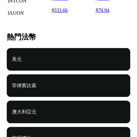
INTCON
$533.66
$78.94
IAUON
熱門法幣
美元
菲律賓比索
澳大利亞元