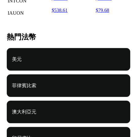
INTCON
$538.61
$79.68
IAUON
熱門法幣
美元
菲律賓比索
澳大利亞元