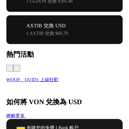
1 GLDON 兌換 $391.46
AXTIB 兌換 USD
1 AXTIB 兌換 $69.79
熱門活動
WOOF、QUID1 上線狂歡
首
如何將 VON 兌換為 USD
瞭解更多
創建您的免費 LBank 帳戶