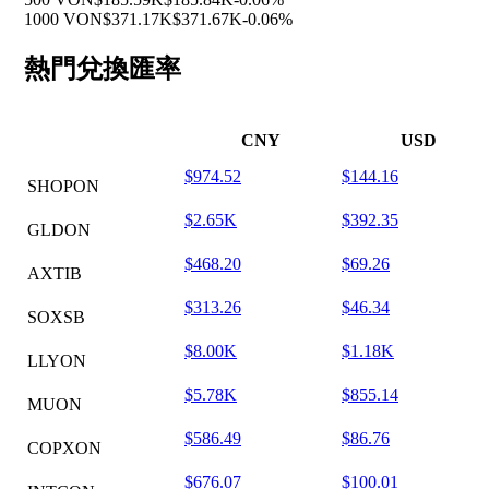
1000 VON
$371.17K
$371.67K
-0.06%
熱門兌換匯率
CNY
USD
$974.52
$144.16
SHOPON
$2.65K
$392.35
GLDON
$468.20
$69.26
AXTIB
$313.26
$46.34
SOXSB
$8.00K
$1.18K
LLYON
$5.78K
$855.14
MUON
$586.49
$86.76
COPXON
$676.07
$100.01