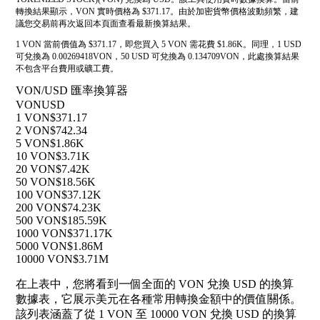
轉換結果顯示，VON 實時價格為 $371.17。由於加密貨幣價格波動頻繁，建
議您交易前再次返回本頁面查看最新換算結果。
1 VON 當前價值為 $371.17，即您買入 5 VON 需花費 $1.86K。同理，1 USD
可兌換為 0.00269418VON，50 USD 可兌換為 0.134709VON，此處換算結果
不包含平台費用或礦工費。
VON/USD 匯率換算器
VON
USD
1 VON
$371.17
2 VON
$742.34
5 VON
$1.86K
10 VON
$3.71K
20 VON
$7.42K
50 VON
$18.56K
100 VON
$37.12K
200 VON
$74.23K
500 VON
$185.59K
1000 VON
$371.17K
5000 VON
$1.86M
10000 VON
$3.71M
在上表中，您將看到一個全面的 VON 兌換 USD 的換算
數據表，它展示美元在各種常用轉換金額中的價值關係。
該列表涵蓋了從 1 VON 至 10000 VON 兌換 USD 的換算