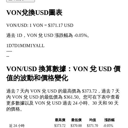
VON兌換USD圖表
VON
/
USD
:
1 VON = $371.17 USD
過去 1D，VON 兌 USD 漲跌幅為
-0.05%
。
1D
7D
1M
3M
1Y
ALL
--
--
--
VON/USD 換算數據：VON 兌 USD 價
值的波動和價格變化
過去 7 天內 VON 兌 USD 的最高價為 $373.72，過去 7 天
內 VON 兌 USD 的最低價為 $361.50。您可在下表中查看
更多數據以及 VON 兌 USD 過去 24 小時、30 天和 90 天
的價格。
最高價
最低價
均值
漲跌幅
近 24 小時
$373.72
$370.00
$371.70
-0.05%