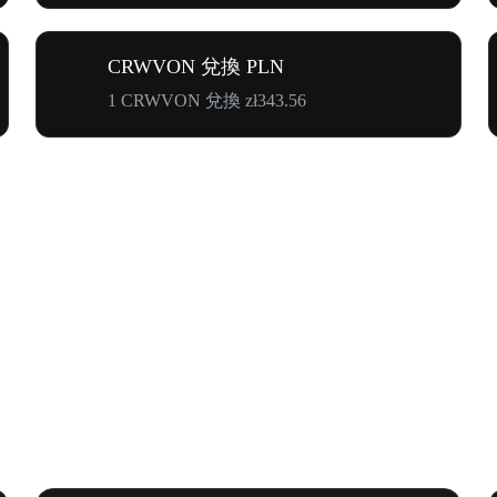
CRWVON 兌換 PLN
1 CRWVON 兌換 zł343.56