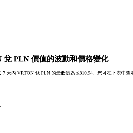
ON 兌 PLN 價值的波動和價格變化
過去 7 天內 VRTON 兌 PLN 的最低價為 zł810.94。您可在下表中
%