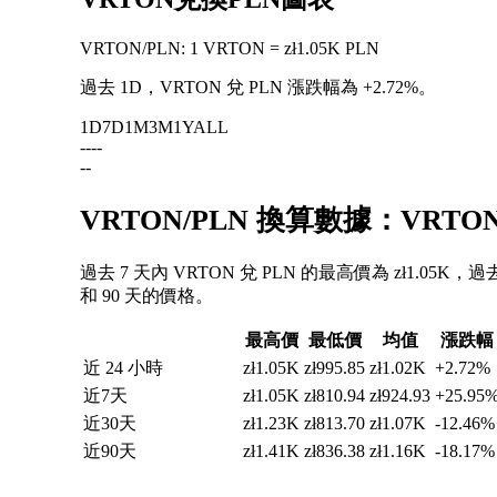
VRTON
/
PLN
:
1 VRTON = zł1.05K PLN
過去 1D，VRTON 兌 PLN 漲跌幅為
+2.72%
。
1D
7D
1M
3M
1Y
ALL
--
--
--
VRTON/PLN 換算數據：VRT
過去 7 天內 VRTON 兌 PLN 的最高價為 zł1.05K，
和 90 天的價格。
最高價
最低價
均值
漲跌幅
近 24 小時
zł1.05K
zł995.85
zł1.02K
+2.72%
近7天
zł1.05K
zł810.94
zł924.93
+25.95
近30天
zł1.23K
zł813.70
zł1.07K
-12.46%
近90天
zł1.41K
zł836.38
zł1.16K
-18.17%