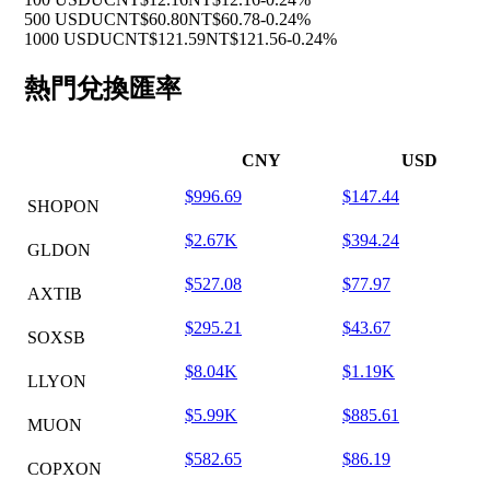
500 USDUC
NT$60.80
NT$60.78
-0.24%
1000 USDUC
NT$121.59
NT$121.56
-0.24%
熱門兌換匯率
CNY
USD
$996.69
$147.44
SHOPON
$2.67K
$394.24
GLDON
$527.08
$77.97
AXTIB
$295.21
$43.67
SOXSB
$8.04K
$1.19K
LLYON
$5.99K
$885.61
MUON
$582.65
$86.19
COPXON