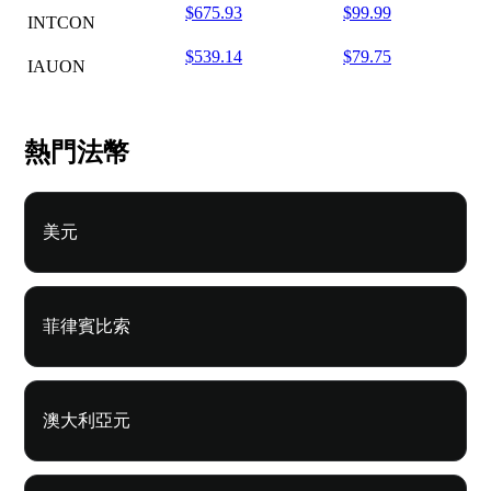
$675.93
$99.99
INTCON
$539.14
$79.75
IAUON
熱門法幣
美元
菲律賓比索
澳大利亞元