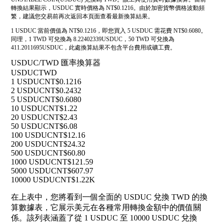
轉換結果顯示，USDUC 實時價格為 NT$0.1216。由於加密貨幣價格波動頻
繁，建議您交易前再次返回本頁面查看最新換算結果。
1 USDUC 當前價值為 NT$0.1216，即您買入 5 USDUC 需花費 NT$0.6080。
同理，1 TWD 可兌換為 8.22402339USDUC，50 TWD 可兌換為
411.2011695USDUC，此處換算結果不包含平台費用或礦工費。
USDUC/TWD 匯率換算器
USDUC
TWD
1 USDUC
NT$0.1216
2 USDUC
NT$0.2432
5 USDUC
NT$0.6080
10 USDUC
NT$1.22
20 USDUC
NT$2.43
50 USDUC
NT$6.08
100 USDUC
NT$12.16
200 USDUC
NT$24.32
500 USDUC
NT$60.80
1000 USDUC
NT$121.59
5000 USDUC
NT$607.97
10000 USDUC
NT$1.22K
在上表中，您將看到一個全面的 USDUC 兌換 TWD 的換
算數據表，它展示美元在各種常用轉換金額中的價值關
係。該列表涵蓋了從 1 USDUC 至 10000 USDUC 兌換