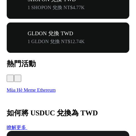
1 SHOPON 兌換 NT$4.77K
GLDON 兌換 TWD
1 GLDON 兌換 NT$12.74K
熱門活動
Mùa Hè Meme Ethereum
Lễ
如何將 USDUC 兌換為 TWD
瞭解更多