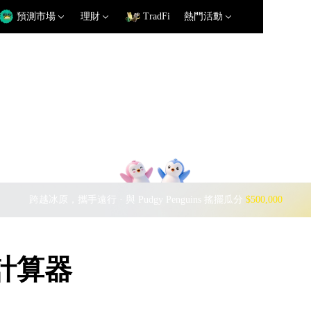
預測市場
理財
TradFi
熱門活動
跨越冰原，攜手遠行 · 與 Pudgy Penguins 搖擺瓜分
$500,000
率計算器