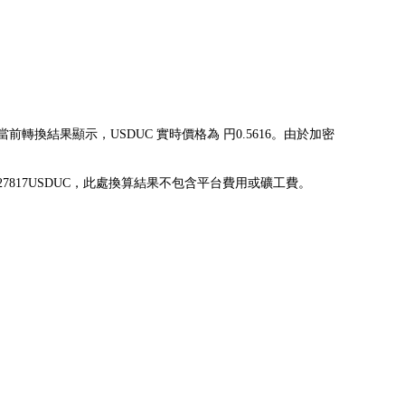
算。當前轉換結果顯示，USDUC 實時價格為 円0.5616。由於加密
換為 89.027817USDUC，此處換算結果不包含平台費用或礦工費。