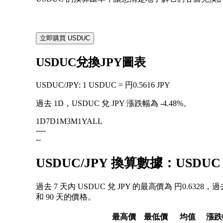
立即購買 USDUC
USDUC兌換JPY圖表
USDUC
/
JPY
:
1 USDUC = 円0.5616 JPY
過去 1D，USDUC 兌 JPY 漲跌幅為
-4.48%
。
1D
7D
1M
3M
1Y
ALL
--
--
--
USDUC/JPY 換算數據：USDU
過去 7 天內 USDUC 兌 JPY 的最高價為 円0.6328，
和 90 天的價格。
最高價
最低價
均值
漲跌