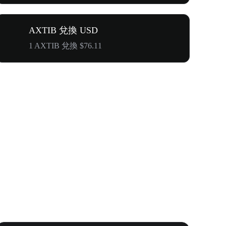
AXTIB 兌換 USD
1 AXTIB 兌換 $76.11
WOOF、