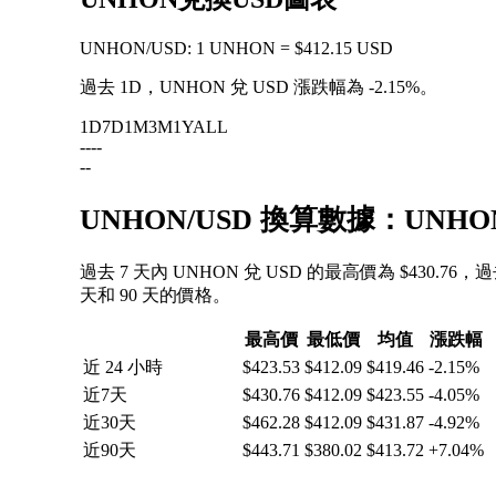
UNHON
/
USD
:
1 UNHON = $412.15 USD
過去 1D，UNHON 兌 USD 漲跌幅為
-2.15%
。
1D
7D
1M
3M
1Y
ALL
--
--
--
UNHON/USD 換算數據：UNH
過去 7 天內 UNHON 兌 USD 的最高價為 $430.76
天和 90 天的價格。
最高價
最低價
均值
漲跌幅
近 24 小時
$423.53
$412.09
$419.46
-2.15%
近7天
$430.76
$412.09
$423.55
-4.05%
近30天
$462.28
$412.09
$431.87
-4.92%
近90天
$443.71
$380.02
$413.72
+7.04%