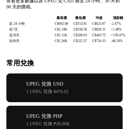
查看更多數據以及 UPEG 兌 CAD 過去 24 小時、30 天和
90 天的價格。
最高價
最低價
均值
漲跌幅
近 24 小時
C$692.00
C$553.81
C$623.07
-2.47%
近7天
C$1.14K
C$558.50
C$818.31
+1.48%
近30天
C$1.11K
C$208.93
C$443.75
+139.47%
近90天
C$2.26K
C$222.37
C$754.33
-48.20%
常用兌換
UPEG 兌換 USD
1 UPEG 兌換 $476.02
UPEG 兌換 PHP
1 UPEG 兌換 ₱28.90K