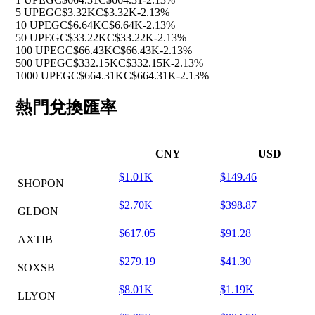
5 UPEG
C$3.32K
C$3.32K
-2.13%
10 UPEG
C$6.64K
C$6.64K
-2.13%
50 UPEG
C$33.22K
C$33.22K
-2.13%
100 UPEG
C$66.43K
C$66.43K
-2.13%
500 UPEG
C$332.15K
C$332.15K
-2.13%
1000 UPEG
C$664.31K
C$664.31K
-2.13%
熱門兌換匯率
CNY
USD
$1.01K
$149.46
SHOPON
$2.70K
$398.87
GLDON
$617.05
$91.28
AXTIB
$279.19
$41.30
SOXSB
$8.01K
$1.19K
LLYON