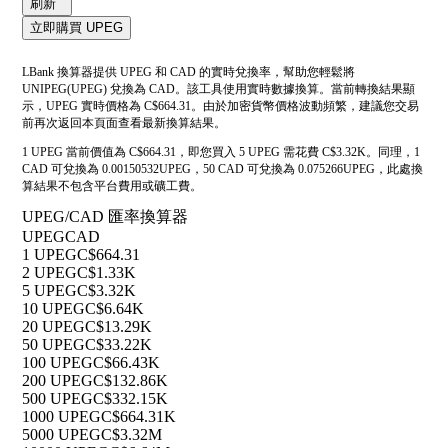
刷新
立即購買 UPEG
LBank 換算器提供 UPEG 和 CAD 的實時兌換率，幫助您輕鬆將
UNIPEG(UPEG) 兌換為 CAD。該工具使用實時數據換算。當前轉換結果顯
示，UPEG 實時價格為 C$664.31。由於加密貨幣價格波動頻繁，建議您交易
前再次返回本頁面查看最新換算結果。
1 UPEG 當前價值為 C$664.31，即您買入 5 UPEG 需花費 C$3.32K。同理，1
CAD 可兌換為 0.00150532UPEG，50 CAD 可兌換為 0.075266UPEG，此處換
算結果不包含平台費用或礦工費。
UPEG/CAD 匯率換算器
UPEG
CAD
1 UPEG
C$664.31
2 UPEG
C$1.33K
5 UPEG
C$3.32K
10 UPEG
C$6.64K
20 UPEG
C$13.29K
50 UPEG
C$33.22K
100 UPEG
C$66.43K
200 UPEG
C$132.86K
500 UPEG
C$332.15K
1000 UPEG
C$664.31K
5000 UPEG
C$3.32M