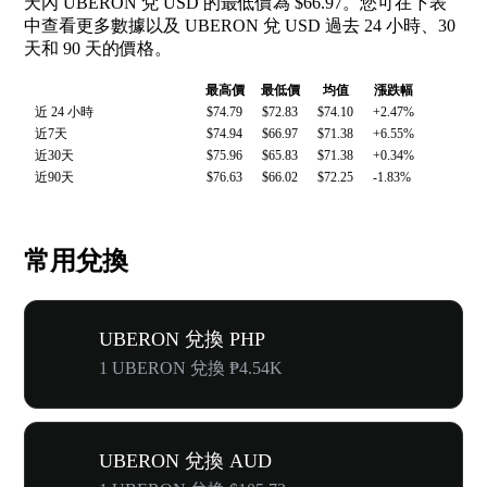
天內 UBERON 兌 USD 的最低價為 $66.97。您可在下表
中查看更多數據以及 UBERON 兌 USD 過去 24 小時、30
天和 90 天的價格。
最高價
最低價
均值
漲跌幅
近 24 小時
$74.79
$72.83
$74.10
+2.47%
近7天
$74.94
$66.97
$71.38
+6.55%
近30天
$75.96
$65.83
$71.38
+0.34%
近90天
$76.63
$66.02
$72.25
-1.83%
常用兌換
UBERON 兌換 PHP
1 UBERON 兌換 ₱4.54K
UBERON 兌換 AUD