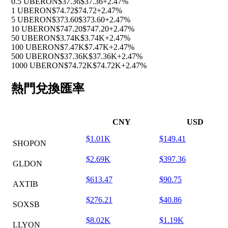
0.5 UBERON
$37.36
$37.36
+2.47%
1 UBERON
$74.72
$74.72
+2.47%
5 UBERON
$373.60
$373.60
+2.47%
10 UBERON
$747.20
$747.20
+2.47%
50 UBERON
$3.74K
$3.74K
+2.47%
100 UBERON
$7.47K
$7.47K
+2.47%
500 UBERON
$37.36K
$37.36K
+2.47%
1000 UBERON
$74.72K
$74.72K
+2.47%
熱門兌換匯率
CNY
USD
$1.01K
$149.41
SHOPON
$2.69K
$397.36
GLDON
$613.47
$90.75
AXTIB
$276.21
$40.86
SOXSB
$8.02K
$1.19K
LLYON