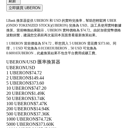
刷新
立即購買 UBERON
LBank 換算器提供 UBERON 和 USD 的實時兌換率，幫助您輕鬆將 UBER
(ONDO TOKENIZED STOCK)(UBERON) 兌換為 USD。該工具使用實時數據
換算。當前轉換結果顯示，UBERON 實時價格為 $74.72。由於加密貨幣價格
波動頻繁，建議您交易前再次返回本頁面查看最新換算結果。
1 UBERON 當前價值為 $74.72，即您買入 5 UBERON 需花費 $373.60。同
理，1 USD 可兌換為 0.0133833UBERON，50 USD 可兌換為
0.669165UBERON，此處換算結果不包含平台費用或礦工費。
UBERON/USD 匯率換算器
UBERON
USD
1 UBERON
$74.72
2 UBERON
$149.44
5 UBERON
$373.60
10 UBERON
$747.20
20 UBERON
$1.49K
50 UBERON
$3.74K
100 UBERON
$7.47K
200 UBERON
$14.94K
500 UBERON
$37.36K
1000 UBERON
$74.72K
5000 UBERON
$373.60K