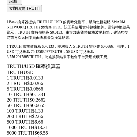
刷新
立即購買 TRUTH
LBank 換算器提供 TRUTH 和 USD 的實時兌換率，幫助您輕鬆將 SWARM
NETWORK(TRUTH) 兌換為 USD。該工具使用實時數據換算。當前轉換結果
顯示，TRUTH 實時價格為 $0.0133。由於加密貨幣價格波動頻繁，建議您交
易前再次返回本頁面查看最新換算結果。
1 TRUTH 當前價值為 $0.0133，即您買入 5 TRUTH 需花費 $0.0666。同理，1
USD 可兌換為 75.12583577TRUTH，50 USD 可兌換為
3,756.2917885TRUTH，此處換算結果不包含平台費用或礦工費。
TRUTH/USD 匯率換算器
TRUTH
USD
1 TRUTH
$0.0133
2 TRUTH
$0.0266
5 TRUTH
$0.0666
10 TRUTH
$0.1331
20 TRUTH
$0.2662
50 TRUTH
$0.6655
100 TRUTH
$1.33
200 TRUTH
$2.66
500 TRUTH
$6.66
1000 TRUTH
$13.31
5000 TRUTH
$66.55