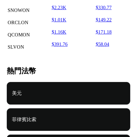
$2.23K
$330.77
SNOWON
$1.01K
$149.22
ORCLON
$1.16K
$171.18
QCOMON
$391.76
$58.04
SLVON
熱門法幣
美元
菲律賓比索