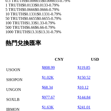
0.5 TRUTH
$0.006655
$0.006655
-0.79%
1 TRUTH
$0.0133
$0.0133
-0.79%
5 TRUTH
$0.0666
$0.0666
-0.79%
10 TRUTH
$0.1331
$0.1331
-0.79%
50 TRUTH
$0.6655
$0.6655
-0.79%
100 TRUTH
$1.33
$1.33
-0.79%
500 TRUTH
$6.66
$6.66
-0.79%
1000 TRUTH
$13.31
$13.31
-0.79%
熱門兌換匯率
CNY
USD
$808.99
$119.85
USOON
$1.02K
$150.52
SHOPON
$68.34
$10.12
UNGON
$977.67
$144.84
SOXLB
$1.63K
$241.01
IBMON