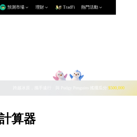
預測市場
理財
TradFi
熱門活動
跨越冰原，攜手遠行 · 與 Pudgy Penguins 搖擺瓜分
$500,000
匯率計算器