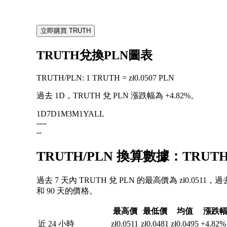
立即購買 TRUTH
TRUTH兌換PLN圖表
TRUTH
/
PLN
:
1 TRUTH = zł0.0507 PLN
過去 1D，TRUTH 兌 PLN 漲跌幅為
+4.82%
。
1D
7D
1M
3M
1Y
ALL
--
--
--
TRUTH/PLN 換算數據：TRU
過去 7 天內 TRUTH 兌 PLN 的最高價為 zł0.0511
和 90 天的價格。
最高價
最低價
均值
漲跌
近 24 小時
zł0.0511
zł0.0481
zł0.0495
+4.82%