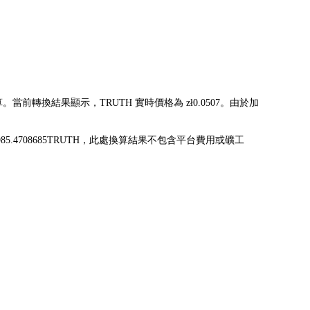
算。當前轉換結果顯示，TRUTH 實時價格為 zł0.0507。由於加
可兌換為 985.4708685TRUTH，此處換算結果不包含平台費用或礦工