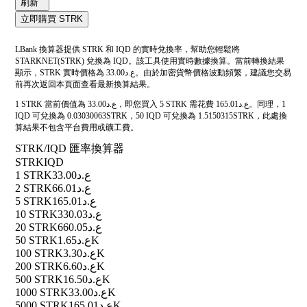
刷新
立即購買 STRK
LBank 換算器提供 STRK 和 IQD 的實時兌換率，幫助您輕鬆將
STARKNET(STRK) 兌換為 IQD。該工具使用實時數據換算。當前轉換結果
顯示，STRK 實時價格為 ع.د33.00。由於加密貨幣價格波動頻繁，建議您交易
前再次返回本頁面查看最新換算結果。
1 STRK 當前價值為 ع.د33.00，即您買入 5 STRK 需花費 ع.د165.01。同理，1
IQD 可兌換為 0.03030063STRK，50 IQD 可兌換為 1.5150315STRK，此處換
算結果不包含平台費用或礦工費。
STRK/IQD 匯率換算器
STRK
IQD
1 STRK
ع.د33.00
2 STRK
ع.د66.01
5 STRK
ع.د165.01
10 STRK
ع.د330.03
20 STRK
ع.د660.05
50 STRK
ع.د1.65K
100 STRK
ع.د3.30K
200 STRK
ع.د6.60K
500 STRK
ع.د16.50K
1000 STRK
ع.د33.00K
5000 STRK
ع.د165.01K