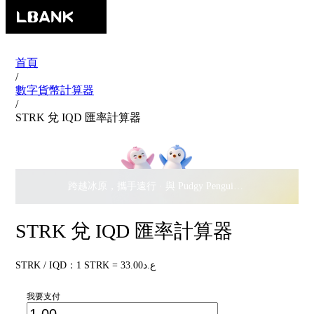
首頁
/
數字貨幣計算器
/
STRK 兌 IQD 匯率計算器
跨越冰原，攜手遠行 · 與 Pudgy Penguins 搖擺瓜分
$500,
STRK 兌 IQD 匯率計算器
STRK / IQD：1 STRK = ع.د33.00
我要支付