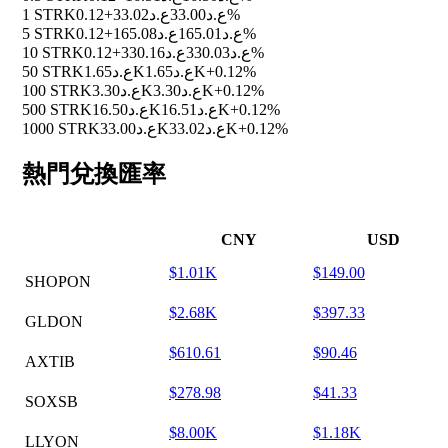
1 STRK
ع.د33.02
ع.د33.00
+0.12%
5 STRK
ع.د165.08
ع.د165.01
+0.12%
10 STRK
ع.د330.16
ع.د330.03
+0.12%
50 STRK
ع.د1.65K
ع.د1.65K
+0.12%
100 STRK
ع.د3.30K
ع.د3.30K
+0.12%
500 STRK
ع.د16.50K
ع.د16.51K
+0.12%
1000 STRK
ع.د33.00K
ع.د33.02K
+0.12%
熱門兌換匯率
CNY
USD
$1.01K
$149.00
SHOPON
$2.68K
$397.33
GLDON
$610.61
$90.46
AXTIB
$278.98
$41.33
SOXSB
$8.00K
$1.18K
LLYON