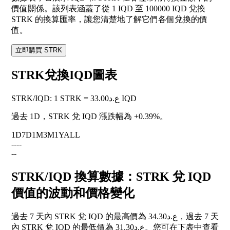
價值關係。該列表涵蓋了從 1 IQD 至 100000 IQD 兌換
STRK 的換算匯率，讓您清楚地了解它們各個兌換的價
值。
立即購買 STRK
STRK兌換IQD圖表
STRK
/
IQD
:
1 STRK = ع.د33.00 IQD
過去 1D，STRK 兌 IQD 漲跌幅為
+0.39%
。
1D
7D
1M
3M
1Y
ALL
--
--
--
STRK/IQD 換算數據：STRK 兌 IQD
價值的波動和價格變化
過去 7 天內 STRK 兌 IQD 的最高價為 ع.د34.30，過去 7 天
內 STRK 兌 IQD 的最低價為 ع.د31.30。您可在下表中查看