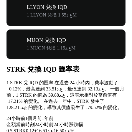
LLYON 兌換 IQD
1 LLYON 兌換 ع.د1.55M
MUON 兌換 IQD
1 MUON 兌換 ع.د1.15M
STRK 兌換 IQD 匯率表
1 STRK 兌 IQD 的匯率 在過去 24 小時內，費率波動了
+0.12%
，最高達到 ع.د33.51，最低達到 ع.د32.13。 一個月
前，1 STRK 的值為 ع.د39.88，這表示相對於當前值有
-17.21%
的變化。 在過去一年中，STRK 發生了
ع.د-128.21 的變化，導致其價值發生了
-79.52%
的變化。
24小時前
1個月前
1年前
金額
當前時刻
24小時前
24 小時漲跌幅
0.5 STRK
ع.د16.51
ع.د16.50
+0.12%