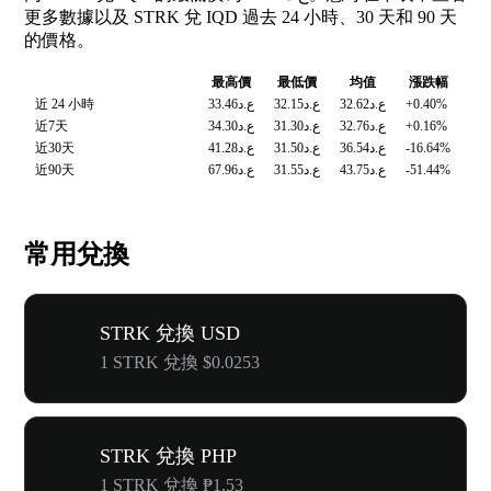
更多數據以及 STRK 兌 IQD 過去 24 小時、30 天和 90 天
的價格。
最高價
最低價
均值
漲跌幅
近 24 小時
ع.د33.46
ع.د32.15
ع.د32.62
+0.40%
近7天
ع.د34.30
ع.د31.30
ع.د32.76
+0.16%
近30天
ع.د41.28
ع.د31.50
ع.د36.54
-16.64%
近90天
ع.د67.96
ع.د31.55
ع.د43.75
-51.44%
常用兌換
STRK 兌換 USD
1 STRK 兌換 $0.0253
STRK 兌換 PHP
1 STRK 兌換 ₱1.53