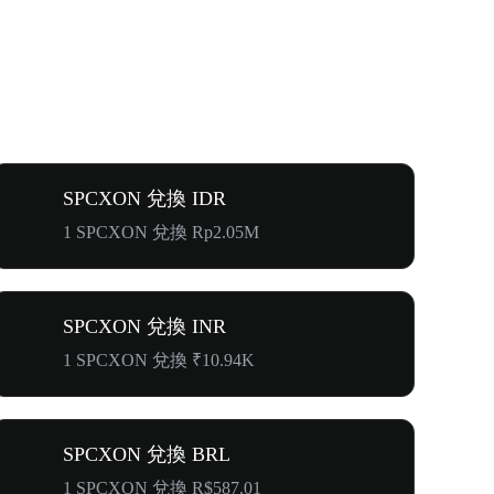
SPCXON 兌換 IDR
1 SPCXON 兌換 Rp2.05M
SPCXON 兌換 INR
1 SPCXON 兌換 ₹10.94K
SPCXON 兌換 BRL
1 SPCXON 兌換 R$587.01