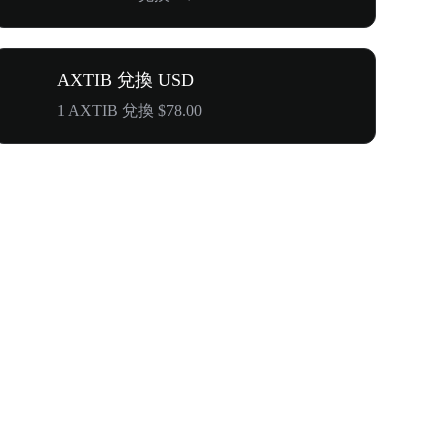
AXTIB 兌換 USD
1 AXTIB 兌換 $78.00
WOOF、