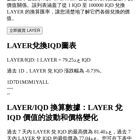
價值關係。該列表涵蓋了從 1 IQD 至 100000 IQD 兌換
LAYER 的換算匯率，讓您清楚地了解它們各個兌換的價
值。
立即購買 LAYER
LAYER兌換IQD圖表
LAYER
/
IQD
:
1 LAYER = ع.د79.25 IQD
過去 1D，LAYER 兌 IQD 漲跌幅為
-0.73%
。
1D
7D
1M
3M
1Y
ALL
--
--
--
LAYER/IQD 換算數據：LAYER 兌
IQD 價值的波動和價格變化
過去 7 天內 LAYER 兌 IQD 的最高價為 ع.د81.40，過去 7
天內 LAYER 兌 IQD 的最低價為 ع.د77.04。您可在下表中