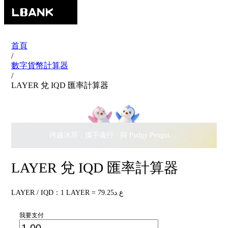
首頁
/
數字貨幣計算器
/
LAYER 兌 IQD 匯率計算器
跨越冰原，攜手遠行 · 與 Pudgy Penguins 搖擺瓜分
$500,
LAYER 兌 IQD 匯率計算器
LAYER / IQD：1 LAYER = ع.د79.25
我要支付