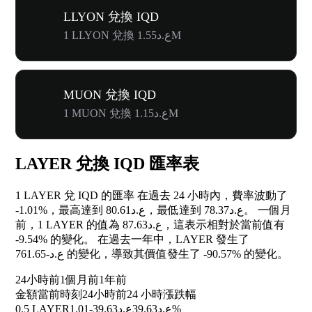
LLYON 兌換 IQD
1 LLYON 兌換 ع.د1.55M
MUON 兌換 IQD
1 MUON 兌換 ع.د1.15M
LAYER 兌換 IQD 匯率表
1 LAYER 兌 IQD 的匯率 在過去 24 小時內，費率波動了
-1.01%
，最高達到 ع.د80.61，最低達到 ع.د78.37。 一個月
前，1 LAYER 的值為 ع.د87.63，這表示相對於當前值有
-9.54%
的變化。 在過去一年中，LAYER 發生了
ع.د-761.65 的變化，導致其價值發生了
-90.57%
的變化。
24小時前
1個月前
1年前
金額
當前時刻
24小時前
24 小時漲跌幅
0.5 LAYER
ع.د39.63
ع.د39.63
-1.01%