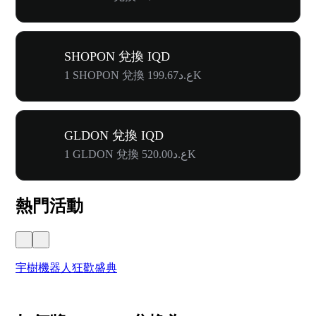
SHOPON 兌換 IQD
1 SHOPON 兌換 ع.د199.67K
GLDON 兌換 IQD
1 GLDON 兌換 ع.د520.00K
熱門活動
宇樹機器人狂歡盛典
奔