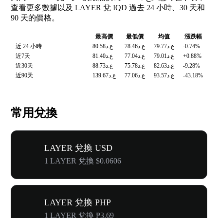
查看更多數據以及 LAYER 兌 IQD 過去 24 小時、30 天和
90 天的價格。
最高價
最低價
均值
漲跌幅
近 24 小時
ع.د80.58
ع.د78.46
ع.د79.77
-0.74%
近7天
ع.د81.40
ع.د77.04
ع.د79.01
+0.88%
近30天
ع.د88.73
ع.د75.78
ع.د82.63
-9.28%
近90天
ع.د139.67
ع.د77.06
ع.د93.57
-43.18%
常用兌換
LAYER 兌換 USD
1 LAYER 兌換 $0.0606
LAYER 兌換 PHP
1 LAYER 兌換 ₱3.69