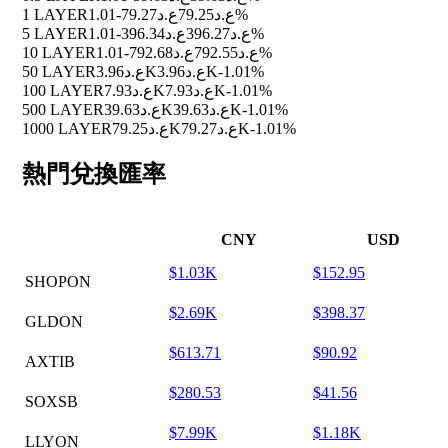
1 LAYER
ع.د79.27
ع.د79.25
-1.01%
5 LAYER
ع.د396.34
ع.د396.27
-1.01%
10 LAYER
ع.د792.68
ع.د792.55
-1.01%
50 LAYER
ع.د3.96K
ع.د3.96K
-1.01%
100 LAYER
ع.د7.93K
ع.د7.93K
-1.01%
500 LAYER
ع.د39.63K
ع.د39.63K
-1.01%
1000 LAYER
ع.د79.25K
ع.د79.27K
-1.01%
熱門兌換匯率
CNY
USD
$1.03K
$152.95
SHOPON
$2.69K
$398.37
GLDON
$613.71
$90.92
AXTIB
$280.53
$41.56
SOXSB
$7.99K
$1.18K
LLYON