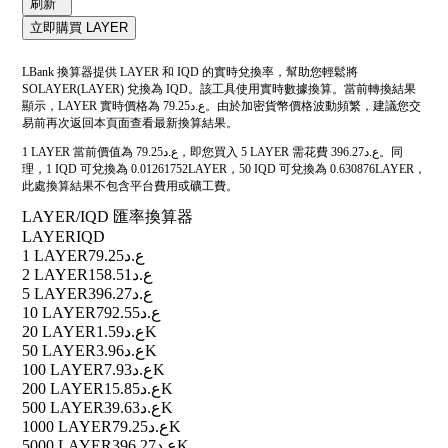
刷新
立即購買 LAYER
LBank 換算器提供 LAYER 和 IQD 的實時兌換率，幫助您輕鬆將
SOLAYER(LAYER) 兌換為 IQD。該工具使用實時數據換算。當前轉換結果
顯示，LAYER 實時價格為 ع.د79.25。由於加密貨幣價格波動頻繁，建議您交
易前再次返回本頁面查看最新換算結果。
1 LAYER 當前價值為 ع.د79.25，即您買入 5 LAYER 需花費 ع.د396.27。同
理，1 IQD 可兌換為 0.01261752LAYER，50 IQD 可兌換為 0.630876LAYER，
此處換算結果不包含平台費用或礦工費。
LAYER/IQD 匯率換算器
LAYER
IQD
1 LAYER
ع.د79.25
2 LAYER
ع.د158.51
5 LAYER
ع.د396.27
10 LAYER
ع.د792.55
20 LAYER
ع.د1.59K
50 LAYER
ع.د3.96K
100 LAYER
ع.د7.93K
200 LAYER
ع.د15.85K
500 LAYER
ع.د39.63K
1000 LAYER
ع.د79.25K
5000 LAYER
ع.د396.27K