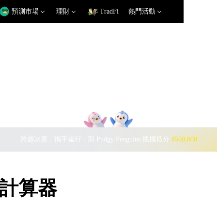
預測市場
理財
TradFi
熱門活動
跨越冰原，攜手遠行 · 與 Pudgy Penguins 搖擺瓜分
$500,000
匯率計算器