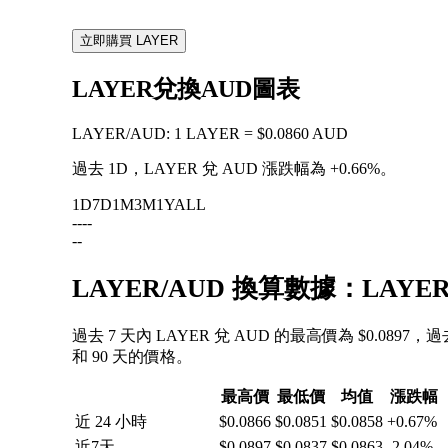
立即購買 LAYER
LAYER兌換AUD圖表
LAYER
/
AUD
:
1 LAYER = $0.0860 AUD
過去 1D，LAYER 兌 AUD 漲跌幅為
+0.66%
。
1D
7D
1M
3M
1Y
ALL
--
--
--
LAYER/AUD 換算數據：LAY
過去 7 天內 LAYER 兌 AUD 的最高價為 $0.0897，
和 90 天的價格。
最高價
最低價
均值
漲跌幅
近 24 小時
$0.0866
$0.0851
$0.0858
+0.67%
近7天
$0.0897
$0.0837
$0.0863
-2.04%