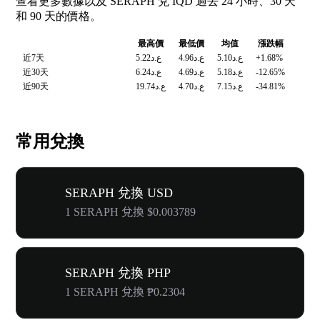
查看更多數據以及 SERAPH 兌 IQD 過去 24 小時、30 天
和 90 天的價格。
最高價
最低價
均值
漲跌幅
近7天
ع.د5.22
ع.د4.96
ع.د5.10
+1.68%
近30天
ع.د6.24
ع.د4.69
ع.د5.18
-12.65%
近90天
ع.د19.74
ع.د4.70
ع.د7.15
-34.81%
常用兌換
SERAPH 兌換 USD
1 SERAPH 兌換 $0.003789
SERAPH 兌換 PHP
1 SERAPH 兌換 ₱0.2304