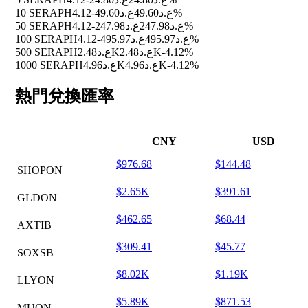
10 SERAPH
ع.د49.60
ع.د49.60
-4.12%
50 SERAPH
ع.د247.98
ع.د247.98
-4.12%
100 SERAPH
ع.د495.97
ع.د495.97
-4.12%
500 SERAPH
ع.د2.48K
ع.د2.48K
-4.12%
1000 SERAPH
ع.د4.96K
ع.د4.96K
-4.12%
熱門兌換匯率
CNY
USD
$976.68
$144.48
SHOPON
$2.65K
$391.61
GLDON
$462.65
$68.44
AXTIB
$309.41
$45.77
SOXSB
$8.02K
$1.19K
LLYON
$5.89K
$871.53
MUON