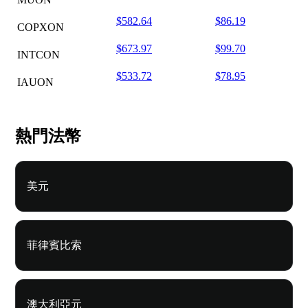
$582.64
$86.19
COPXON
$673.97
$99.70
INTCON
$533.72
$78.95
IAUON
熱門法幣
美元
菲律賓比索
澳大利亞元