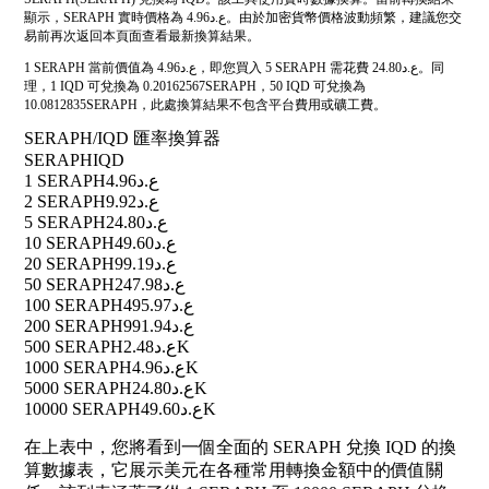
顯示，SERAPH 實時價格為 ع.د4.96。由於加密貨幣價格波動頻繁，建議您交
易前再次返回本頁面查看最新換算結果。
1 SERAPH 當前價值為 ع.د4.96，即您買入 5 SERAPH 需花費 ع.د24.80。同
理，1 IQD 可兌換為 0.20162567SERAPH，50 IQD 可兌換為
10.0812835SERAPH，此處換算結果不包含平台費用或礦工費。
SERAPH/IQD 匯率換算器
SERAPH
IQD
1 SERAPH
ع.د4.96
2 SERAPH
ع.د9.92
5 SERAPH
ع.د24.80
10 SERAPH
ع.د49.60
20 SERAPH
ع.د99.19
50 SERAPH
ع.د247.98
100 SERAPH
ع.د495.97
200 SERAPH
ع.د991.94
500 SERAPH
ع.د2.48K
1000 SERAPH
ع.د4.96K
5000 SERAPH
ع.د24.80K
10000 SERAPH
ع.د49.60K
在上表中，您將看到一個全面的 SERAPH 兌換 IQD 的換
算數據表，它展示美元在各種常用轉換金額中的價值關