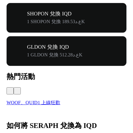
SHOPON 兌換 IQD
1 SHOPON 兌換 ع.د189.53K
GLDON 兌換 IQD
1 GLDON 兌換 ع.د512.28K
熱門活動
WOOF、QUID1 上線狂歡
首
如何將 SERAPH 兌換為 IQD