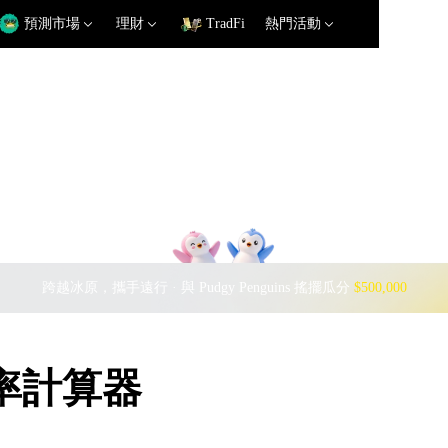
預測市場
理財
TradFi
熱門活動
跨越冰原，攜手遠行 · 與 Pudgy Penguins 搖擺瓜分
$500,000
匯率計算器