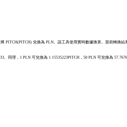
輕鬆將 PITCH(PITCH) 兌換為 PLN。該工具使用實時數據換算。當前轉換結
zł4.33。同理，1 PLN 可兌換為 1.15535223PITCH，50 PLN 可兌換