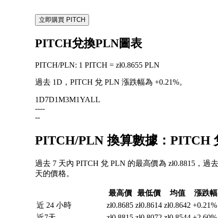
立即購買 PITCH
PITCH兌換PLN圖表
PITCH
/
PLN
:
1 PITCH = zł0.8655 PLN
過去 1D，PITCH 兌 PLN 漲跌幅為
+0.21%
。
1D
7D
1M
3M
1Y
ALL
--
--
--
PITCH/PLN 換算數據：PITC
過去 7 天內 PITCH 兌 PLN 的最高價為 zł0.8815，
天的價格。
最高價
最低價
均值
漲跌幅
近 24 小時
zł0.8685
zł0.8614
zł0.8642
+0.21%
近7天
zł0.8815
zł0.8072
zł0.8544
+2.60%