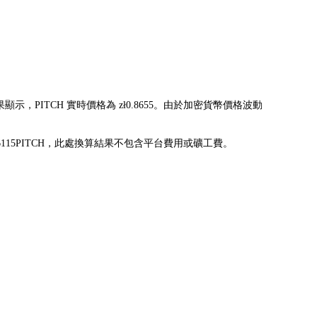
果顯示，PITCH 實時價格為 zł0.8655。由於加密貨幣價格波動
為 57.7676115PITCH，此處換算結果不包含平台費用或礦工費。