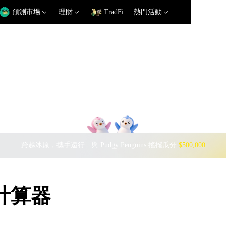
預測市場
理財
TradFi
熱門活動
跨越冰原，攜手遠行 · 與 Pudgy Penguins 搖擺瓜分
$500,000
率計算器