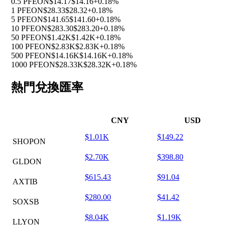
0.5 PFEON
$14.17
$14.16
+0.18%
1 PFEON
$28.33
$28.32
+0.18%
5 PFEON
$141.65
$141.60
+0.18%
10 PFEON
$283.30
$283.20
+0.18%
50 PFEON
$1.42K
$1.42K
+0.18%
100 PFEON
$2.83K
$2.83K
+0.18%
500 PFEON
$14.16K
$14.16K
+0.18%
1000 PFEON
$28.33K
$28.32K
+0.18%
熱門兌換匯率
CNY
USD
$1.01K
$149.22
SHOPON
$2.70K
$398.80
GLDON
$615.43
$91.04
AXTIB
$280.00
$41.42
SOXSB
$8.04K
$1.19K
LLYON