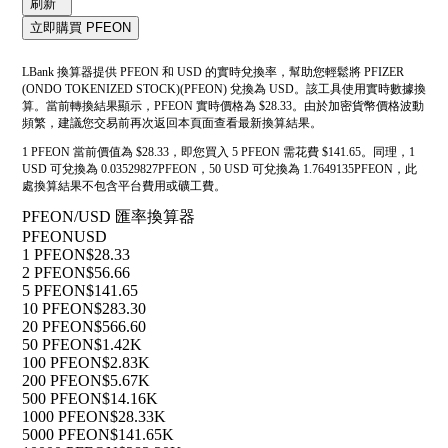
刷新
立即購買 PFEON
LBank 換算器提供 PFEON 和 USD 的實時兌換率，幫助您輕鬆將 PFIZER
(ONDO TOKENIZED STOCK)(PFEON) 兌換為 USD。該工具使用實時數據換
算。當前轉換結果顯示，PFEON 實時價格為 $28.33。由於加密貨幣價格波動
頻繁，建議您交易前再次返回本頁面查看最新換算結果。
1 PFEON 當前價值為 $28.33，即您買入 5 PFEON 需花費 $141.65。同理，1
USD 可兌換為 0.03529827PFEON，50 USD 可兌換為 1.7649135PFEON，此
處換算結果不包含平台費用或礦工費。
PFEON/USD 匯率換算器
PFEON
USD
1 PFEON
$28.33
2 PFEON
$56.66
5 PFEON
$141.65
10 PFEON
$283.30
20 PFEON
$566.60
50 PFEON
$1.42K
100 PFEON
$2.83K
200 PFEON
$5.67K
500 PFEON
$14.16K
1000 PFEON
$28.33K
5000 PFEON
$141.65K