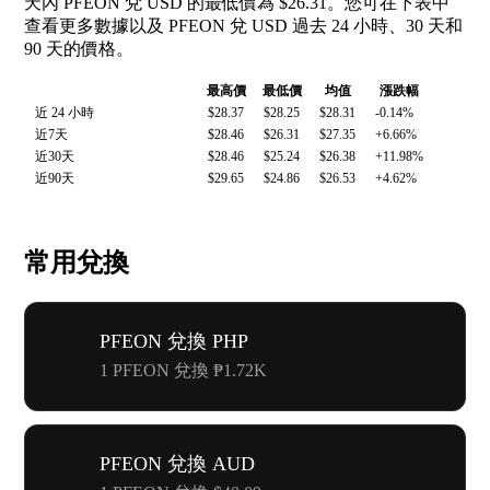
天內 PFEON 兌 USD 的最低價為 $26.31。您可在下表中
查看更多數據以及 PFEON 兌 USD 過去 24 小時、30 天和
90 天的價格。
最高價
最低價
均值
漲跌幅
近 24 小時
$28.37
$28.25
$28.31
-0.14%
近7天
$28.46
$26.31
$27.35
+6.66%
近30天
$28.46
$25.24
$26.38
+11.98%
近90天
$29.65
$24.86
$26.53
+4.62%
常用兌換
PFEON 兌換 PHP
1 PFEON 兌換 ₱1.72K
PFEON 兌換 AUD