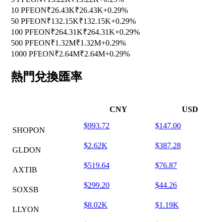
10 PFEON
₹26.43K
₹26.43K
+0.29%
50 PFEON
₹132.15K
₹132.15K
+0.29%
100 PFEON
₹264.31K
₹264.31K
+0.29%
500 PFEON
₹1.32M
₹1.32M
+0.29%
1000 PFEON
₹2.64M
₹2.64M
+0.29%
熱門兌換匯率
CNY
USD
$993.72
$147.00
SHOPON
$2.62K
$387.28
GLDON
$519.64
$76.87
AXTIB
$299.20
$44.26
SOXSB
$8.02K
$1.19K
LLYON