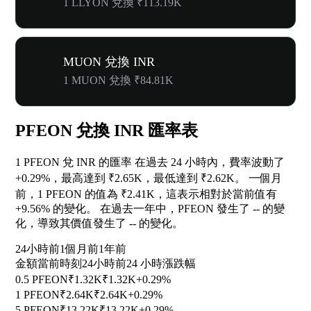
1 LLYON 兌換 ₹113.19K
MUON 兌換 INR
1 MUON 兌換 ₹84.81K
PFEON 兌換 INR 匯率表
1 PFEON 兌 INR 的匯率 在過去 24 小時內，費率波動了
+0.29%
，最高達到 ₹2.65K，最低達到 ₹2.62K。 一個月
前，1 PFEON 的值為 ₹2.41K，這表示相對於當前值有
+9.56%
的變化。 在過去一年中，PFEON 發生了
--
的變
化，導致其價值發生了
--
的變化。
24小時前
1個月前
1年前
金額
當前時刻
24小時前
24 小時漲跌幅
0.5 PFEON
₹1.32K
₹1.32K
+0.29%
1 PFEON
₹2.64K
₹2.64K
+0.29%
5 PFEON
₹13.22K
₹13.22K
+0.29%