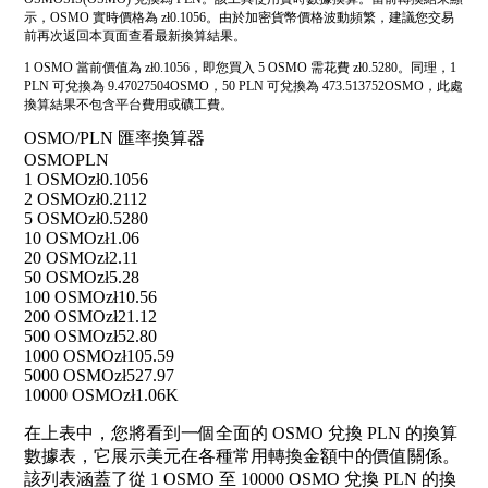
示，OSMO 實時價格為 zł0.1056。由於加密貨幣價格波動頻繁，建議您交易
前再次返回本頁面查看最新換算結果。
1 OSMO 當前價值為 zł0.1056，即您買入 5 OSMO 需花費 zł0.5280。同理，1
PLN 可兌換為 9.47027504OSMO，50 PLN 可兌換為 473.513752OSMO，此處
換算結果不包含平台費用或礦工費。
OSMO/PLN 匯率換算器
OSMO
PLN
1 OSMO
zł0.1056
2 OSMO
zł0.2112
5 OSMO
zł0.5280
10 OSMO
zł1.06
20 OSMO
zł2.11
50 OSMO
zł5.28
100 OSMO
zł10.56
200 OSMO
zł21.12
500 OSMO
zł52.80
1000 OSMO
zł105.59
5000 OSMO
zł527.97
10000 OSMO
zł1.06K
在上表中，您將看到一個全面的 OSMO 兌換 PLN 的換算
數據表，它展示美元在各種常用轉換金額中的價值關係。
該列表涵蓋了從 1 OSMO 至 10000 OSMO 兌換 PLN 的換