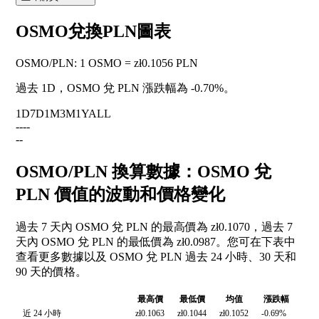
OSMO兌換PLN圖表
OSMO
/
PLN
:
1 OSMO = zł0.1056 PLN
過去 1D，OSMO 兌 PLN 漲跌幅為
-0.70%
。
1D
7D
1M
3M
1Y
ALL
--
--
--
OSMO/PLN 換算數據：OSMO 兌
PLN 價值的波動和價格變化
過去 7 天內 OSMO 兌 PLN 的最高價為 zł0.1070，過去 7
天內 OSMO 兌 PLN 的最低價為 zł0.0987。您可在下表中
查看更多數據以及 OSMO 兌 PLN 過去 24 小時、30 天和
90 天的價格。
最高價
最低價
均值
漲跌幅
近 24 小時
zł0.1063
zł0.1044
zł0.1052
-0.69%