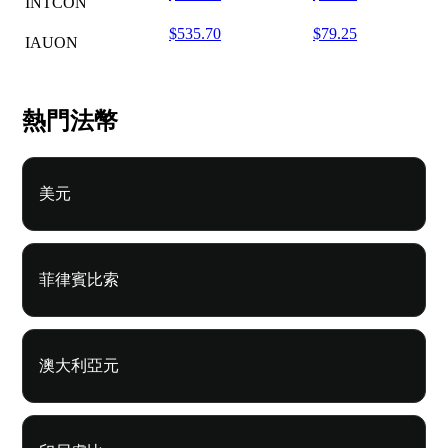
INTCON
$535.70
$79.25
IAUON
熱門法幣
美元
菲律賓比索
澳大利亞元