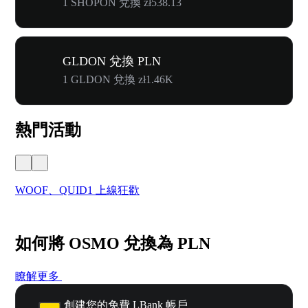
1 SHOPON 兌換 zł538.13
GLDON 兌換 PLN
1 GLDON 兌換 zł1.46K
熱門活動
WOOF、QUID1 上線狂歡
首
如何將 OSMO 兌換為 PLN
瞭解更多
創建您的免費 LBank 帳戶