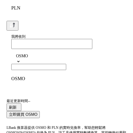
PLN
我將收到
OSMO
OSMO
最近更新時間--
刷新
立即購買 OSMO
LBank 換算器提供 OSMO 和 PLN 的實時兌換率，幫助您輕鬆將
OSMOSIS(OSMO) 兌換為 PLN。該工具使用實時數據換算。當前轉換結果顯