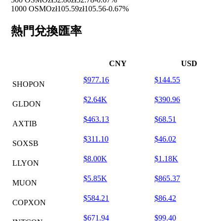
1000 OSMO
zł105.59
zł105.56
-0.67%
熱門兌換匯率
CNY
USD
$977.16
$144.55
SHOPON
$2.64K
$390.96
GLDON
$463.13
$68.51
AXTIB
$311.10
$46.02
SOXSB
$8.00K
$1.18K
LLYON
$5.85K
$865.37
MUON
$584.21
$86.42
COPXON
$671.94
$99.40