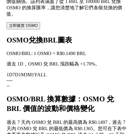
價值關係。該列表涵蓋了從 1 BRL 至 100000 BRL 兌換
OSMO 的換算匯率，讓您清楚地了解它們各個兌換的價
值。
立即購買 OSMO
OSMO兌換BRL圖表
OSMO
/
BRL
:
1 OSMO = R$0.1490 BRL
過去 1D，OSMO 兌 BRL 漲跌幅為
+1.70%
。
1D
7D
1M
3M
1Y
ALL
--
--
--
OSMO/BRL 換算數據：OSMO 兌
BRL 價值的波動和價格變化
過去 7 天內 OSMO 兌 BRL 的最高價為 R$0.1497，過去 7
天內 OSMO 兌 BRL 的最低價為 R$0.1365。您可在下表中