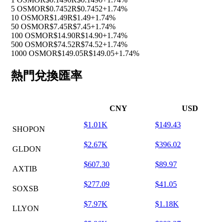
5 OSMO
R$0.7452
R$0.7452
+1.74%
10 OSMO
R$1.49
R$1.49
+1.74%
50 OSMO
R$7.45
R$7.45
+1.74%
100 OSMO
R$14.90
R$14.90
+1.74%
500 OSMO
R$74.52
R$74.52
+1.74%
1000 OSMO
R$149.05
R$149.05
+1.74%
熱門兌換匯率
CNY
USD
$1.01K
$149.43
SHOPON
$2.67K
$396.02
GLDON
$607.30
$89.97
AXTIB
$277.09
$41.05
SOXSB
$7.97K
$1.18K
LLYON