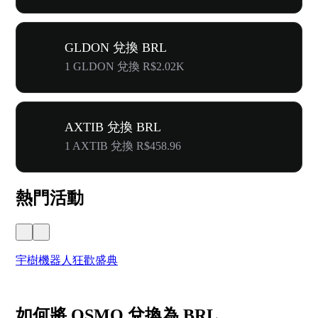
GLDON 兌換 BRL
1 GLDON 兌換 R$2.02K
AXTIB 兌換 BRL
1 AXTIB 兌換 R$458.96
熱門活動
宇樹機器人狂歡盛典
奔
如何將 OSMO 兌換為 BRL