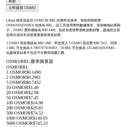
刷新
立即購買 OSMO
LBank 換算器提供 OSMO 和 BRL 的實時兌換率，幫助您輕鬆將
OSMOSIS(OSMO) 兌換為 BRL。該工具使用實時數據換算。當前轉換結果顯
示，OSMO 實時價格為 R$0.1490。由於加密貨幣價格波動頻繁，建議您交易
前再次返回本頁面查看最新換算結果。
1 OSMO 當前價值為 R$0.1490，即您買入 5 OSMO 需花費 R$0.7452。同理，
1 BRL 可兌換為 6.70937073OSMO，50 BRL 可兌換為 335.4685365OSMO，
此處換算結果不包含平台費用或礦工費。
OSMO/BRL 匯率換算器
OSMO
BRL
1 OSMO
R$0.1490
2 OSMO
R$0.2981
5 OSMO
R$0.7452
10 OSMO
R$1.49
20 OSMO
R$2.98
50 OSMO
R$7.45
100 OSMO
R$14.90
200 OSMO
R$29.81
500 OSMO
R$74.52
1000 OSMO
R$149.05
5000 OSMO
R$745.23