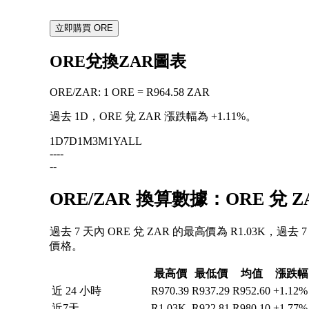
立即購買 ORE
ORE兌換ZAR圖表
ORE
/
ZAR
:
1 ORE = R964.58 ZAR
過去 1D，ORE 兌 ZAR 漲跌幅為
+1.11%
。
1D
7D
1M
3M
1Y
ALL
--
--
--
ORE/ZAR 換算數據：ORE 兌
過去 7 天內 ORE 兌 ZAR 的最高價為 R1.03K，過去
價格。
最高價
最低價
均值
漲跌幅
近 24 小時
R970.39
R937.29
R952.60
+1.12%
近7天
R1.03K
R922.81
R980.10
+1.77%