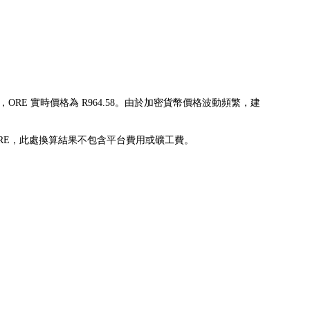
示，ORE 實時價格為 R964.58。由於加密貨幣價格波動頻繁，建
0518365ORE，此處換算結果不包含平台費用或礦工費。