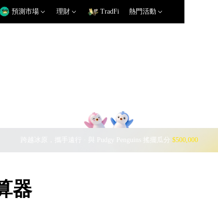
預測市場
理財
TradFi
熱門活動
跨越冰原，攜手遠行 · 與 Pudgy Penguins 搖擺瓜分
$500,000
計算器