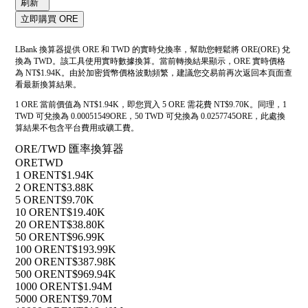
刷新
立即購買 ORE
LBank 換算器提供 ORE 和 TWD 的實時兌換率，幫助您輕鬆將 ORE(ORE) 兌
換為 TWD。該工具使用實時數據換算。當前轉換結果顯示，ORE 實時價格
為 NT$1.94K。由於加密貨幣價格波動頻繁，建議您交易前再次返回本頁面查
看最新換算結果。
1 ORE 當前價值為 NT$1.94K，即您買入 5 ORE 需花費 NT$9.70K。同理，1
TWD 可兌換為 0.00051549ORE，50 TWD 可兌換為 0.0257745ORE，此處換
算結果不包含平台費用或礦工費。
ORE/TWD 匯率換算器
ORE
TWD
1 ORE
NT$1.94K
2 ORE
NT$3.88K
5 ORE
NT$9.70K
10 ORE
NT$19.40K
20 ORE
NT$38.80K
50 ORE
NT$96.99K
100 ORE
NT$193.99K
200 ORE
NT$387.98K
500 ORE
NT$969.94K
1000 ORE
NT$1.94M
5000 ORE
NT$9.70M