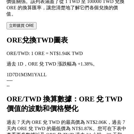
價值關係。該列表涵蓋了從 1 TWD 至 100000 TWD 兌換
ORE 的換算匯率，讓您清楚地了解它們各個兌換的價
值。
立即購買 ORE
ORE兌換TWD圖表
ORE
/
TWD
:
1 ORE = NT$1.94K TWD
過去 1D，ORE 兌 TWD 漲跌幅為
+1.38%
。
1D
7D
1M
3M
1Y
ALL
--
--
--
ORE/TWD 換算數據：ORE 兌 TWD
價值的波動和價格變化
過去 7 天內 ORE 兌 TWD 的最高價為 NT$2.06K，過去 7
天內 ORE 兌 TWD 的最低價為 NT$1.87K。您可在下表中