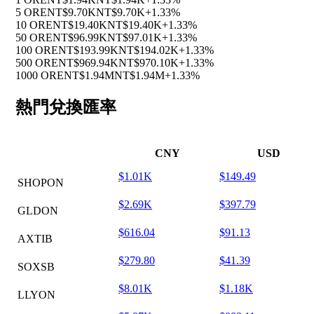
5 ORE
NT$9.70K
NT$9.70K
+1.33%
10 ORE
NT$19.40K
NT$19.40K
+1.33%
50 ORE
NT$96.99K
NT$97.01K
+1.33%
100 ORE
NT$193.99K
NT$194.02K
+1.33%
500 ORE
NT$969.94K
NT$970.10K
+1.33%
1000 ORE
NT$1.94M
NT$1.94M
+1.33%
熱門兌換匯率
CNY
USD
$1.01K
$149.49
SHOPON
$2.69K
$397.79
GLDON
$616.04
$91.13
AXTIB
$279.80
$41.39
SOXSB
$8.01K
$1.18K
LLYON