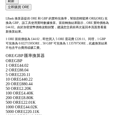
刷新
立即購買 ORE
LBank 換算器提供 ORE 和 GBP 的實時兌換率，幫助您輕鬆將 ORE(ORE) 兌
換為 GBP。該工具使用實時數據換算。當前轉換結果顯示，ORE 實時價格為
£44.02。由於加密貨幣價格波動頻繁，建議您交易前再次返回本頁面查看最
新換算結果。
1 ORE 當前價值為 £44.02，即您買入 5 ORE 需花費 £220.11。同理，1 GBP
可兌換為 0.02271595ORE，50 GBP 可兌換為 1.1357975ORE，此處換算結果
不包含平台費用或礦工費。
ORE/GBP 匯率換算器
ORE
GBP
1 ORE
£44.02
2 ORE
£88.04
5 ORE
£220.11
10 ORE
£440.22
20 ORE
£880.44
50 ORE
£2.20K
100 ORE
£4.40K
200 ORE
£8.80K
500 ORE
£22.01K
1000 ORE
£44.02K
5000 ORE
£220.11K