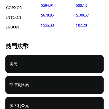
$594.91
$88.13
COPXON
$678.85
$100.57
INTCON
$555.39
$82.28
IAUON
熱門法幣
美元
菲律賓比索
澳大利亞元