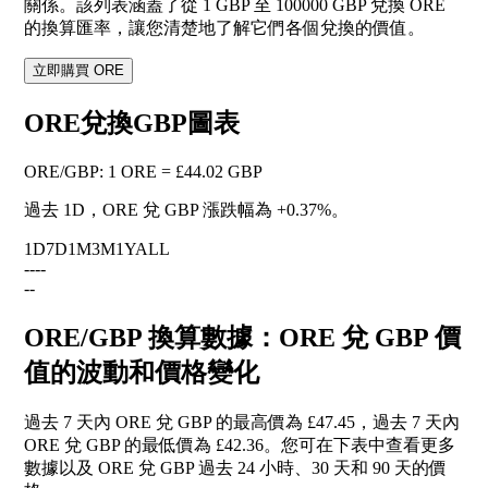
關係。該列表涵蓋了從 1 GBP 至 100000 GBP 兌換 ORE
的換算匯率，讓您清楚地了解它們各個兌換的價值。
立即購買 ORE
ORE兌換GBP圖表
ORE
/
GBP
:
1 ORE = £44.02 GBP
過去 1D，ORE 兌 GBP 漲跌幅為
+0.37%
。
1D
7D
1M
3M
1Y
ALL
--
--
--
ORE/GBP 換算數據：ORE 兌 GBP 價
值的波動和價格變化
過去 7 天內 ORE 兌 GBP 的最高價為 £47.45，過去 7 天內
ORE 兌 GBP 的最低價為 £42.36。您可在下表中查看更多
數據以及 ORE 兌 GBP 過去 24 小時、30 天和 90 天的價