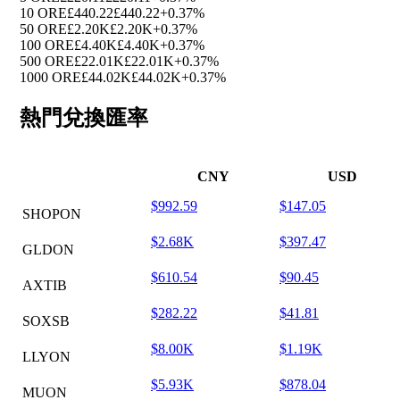
10 ORE
£440.22
£440.22
+0.37%
50 ORE
£2.20K
£2.20K
+0.37%
100 ORE
£4.40K
£4.40K
+0.37%
500 ORE
£22.01K
£22.01K
+0.37%
1000 ORE
£44.02K
£44.02K
+0.37%
熱門兌換匯率
CNY
USD
$992.59
$147.05
SHOPON
$2.68K
$397.47
GLDON
$610.54
$90.45
AXTIB
$282.22
$41.81
SOXSB
$8.00K
$1.19K
LLYON
$5.93K
$878.04
MUON