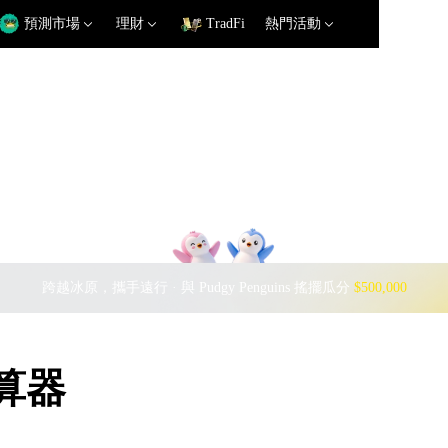
預測市場
理財
TradFi
熱門活動
跨越冰原，攜手遠行 · 與 Pudgy Penguins 搖擺瓜分
$500,000
計算器