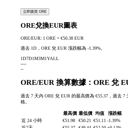
立即購買 ORE
ORE兌換EUR圖表
ORE
/
EUR
:
1 ORE = €50.38 EUR
過去 1D，ORE 兌 EUR 漲跌幅為
-1.39%
。
1D
7D
1M
3M
1Y
ALL
--
--
--
ORE/EUR 換算數據：ORE 兌
過去 7 天內 ORE 兌 EUR 的最高價為 €55.37，過去 
格。
最高價
最低價
均值
漲跌幅
近 24 小時
€51.98
€50.21
€51.11
-1.39%
近7天
€55.37
€49.44
€52.50
+0.12%