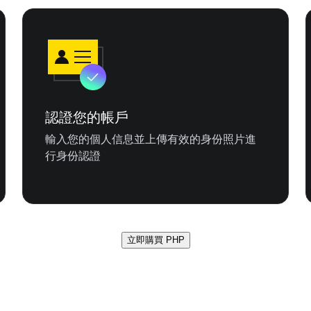
認證您的帳戶
輸入您的個人信息並上傳有效的身份照片進
行身份認證
立即購買 PHP