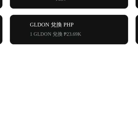
GLDON 兌換 PHP
1 GLDON 兌換 ₱23.69K