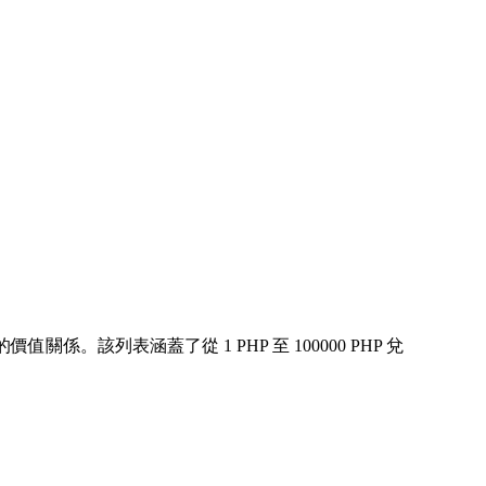
關係。該列表涵蓋了從 1 PHP 至 100000 PHP 兌