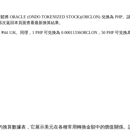
鬆將 ORACLE (ONDO TOKENIZED STOCK)(ORCLON) 兌換
前再次返回本頁面查看最新換算結果。
費 ₱44.11K。同理，1 PHP 可兌換為 0.00011336ORCLON，50 PHP
 的換算數據表，它展示美元在各種常用轉換金額中的價值關係。該列表涵蓋了