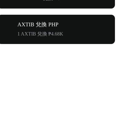
AXTIB 兌換 PHP
1 AXTIB 兌換 ₱4.68K
WOOF、