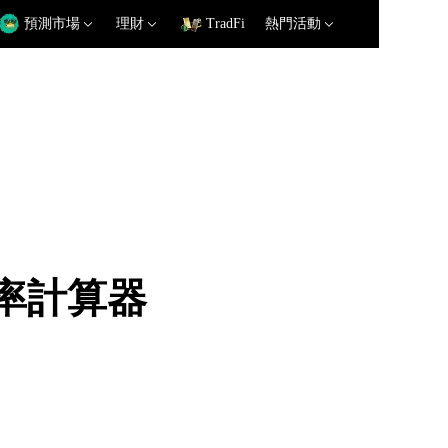
預測市場
理財
TradFi
熱門活動
 匯率計算器