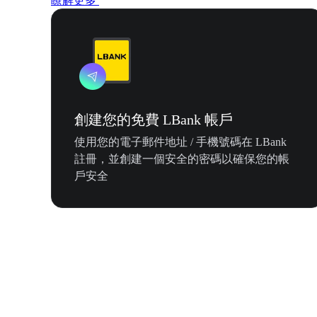
瞭解更多
創建您的免費 LBank 帳戶
使用您的電子郵件地址 / 手機號碼在 LBank
註冊，並創建一個安全的密碼以確保您的帳
戶安全