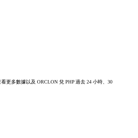
查看更多數據以及 ORCLON 兌 PHP 過去 24 小時、30