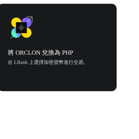
將 ORCLON 兌換為 PHP
在 LBank 上選擇加密貨幣進行交易。