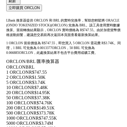
刷新
立即購買 ORCLON
LBank 換算器提供 ORCLON 和 BRL 的實時兌換率，幫助您輕鬆將 ORACLE
(ONDO TOKENIZED STOCK)(ORCLON) 兌換為 BRL。該工具使用實時數據
換算。當前轉換結果顯示，ORCLON 實時價格為 R$747.55。由於加密貨幣價
格波動頻繁，建議您交易前再次返回本頁面查看最新換算結果。
1 ORCLON 當前價值為 R$747.55，即您買入 5 ORCLON 需花費 R$3.74K。同
理，1 BRL 可兌換為 0.0013377ORCLON，50 BRL 可兌換為
0.066885ORCLON，此處換算結果不包含平台費用或礦工費。
ORCLON/BRL 匯率換算器
ORCLON
BRL
1 ORCLON
R$747.55
2 ORCLON
R$1.50K
5 ORCLON
R$3.74K
10 ORCLON
R$7.48K
20 ORCLON
R$14.95K
50 ORCLON
R$37.38K
100 ORCLON
R$74.76K
200 ORCLON
R$149.51K
500 ORCLON
R$373.78K
1000 ORCLON
R$747.55K
5000 ORCLON
R$3.74M