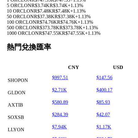
5 ORCLON
R$3.74K
R$3.74K
+1.13%
10 ORCLON
R$7.48K
R$7.48K
+1.13%
50 ORCLON
R$37.38K
R$37.38K
+1.13%
100 ORCLON
R$74.76K
R$74.76K
+1.13%
500 ORCLON
R$373.78K
R$373.78K
+1.13%
1000 ORCLON
R$747.55K
R$747.55K
+1.13%
熱門兌換匯率
CNY
USD
$997.51
$147.56
SHOPON
$2.71K
$400.17
GLDON
$580.89
$85.93
AXTIB
$284.39
$42.07
SOXSB
$7.94K
$1.17K
LLYON