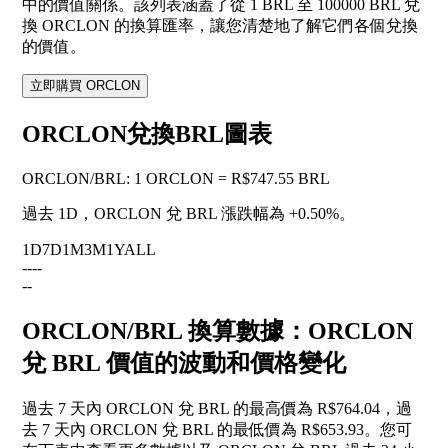
中的價值關係。該列表涵蓋了從 1 BRL 至 100000 BRL 兌
換 ORCLON 的換算匯率，讓您清楚地了解它們各個兌換
的價值。
立即購買 ORCLON
ORCLON兌換BRL圖表
ORCLON
/
BRL
:
1 ORCLON = R$747.55 BRL
過去 1D，ORCLON 兌 BRL 漲跌幅為
+0.50%
。
1D
7D
1M
3M
1Y
ALL
--
--
--
ORCLON/BRL 換算數據：ORCLON
兌 BRL 價值的波動和價格變化
過去 7 天內 ORCLON 兌 BRL 的最高價為 R$764.04，過
去 7 天內 ORCLON 兌 BRL 的最低價為 R$653.93。您可