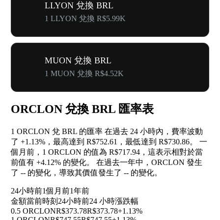
LLYON 兌換 BRL
1 LLYON 兌換 R$5.99K
MUON 兌換 BRL
1 MUON 兌換 R$4.52K
ORCLON 兌換 BRL 匯率表
1 ORCLON 兌 BRL 的匯率 在過去 24 小時內，費率波動
了
+1.13%
，最高達到 R$752.61，最低達到 R$730.86。 一
個月前，1 ORCLON 的值為 R$717.94，這表示相對於當
前值有
+4.12%
的變化。 在過去一年中，ORCLON 發生
了
--
的變化，導致其價值發生了
--
的變化。
24小時前
1個月前
1年前
金額
當前時刻
24小時前
24 小時漲跌幅
0.5 ORCLON
R$373.78
R$373.78
+1.13%
1 ORCLON
R$747.55
R$747.55
+1.13%