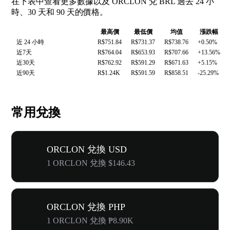
在下表中查看更多數據以及 ORCLON 兌 BRL 過去 24 小
時、30 天和 90 天的價格。
最高價
最低價
均值
漲跌幅
近 24 小時
R$751.84
R$731.37
R$738.76
+0.50%
近7天
R$764.04
R$653.93
R$707.66
+13.56%
近30天
R$762.92
R$591.29
R$671.63
+5.15%
近90天
R$1.24K
R$591.59
R$858.51
-25.29%
常用兌換
ORCLON 兌換 USD
1 ORCLON 兌換 $146.43
ORCLON 兌換 PHP
1 ORCLON 兌換 ₱8.90K