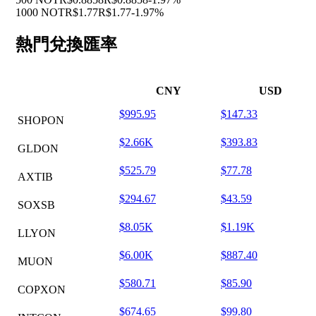
1000 NOT
R$1.77
R$1.77
-1.97%
熱門兌換匯率
CNY
USD
$995.95
$147.33
SHOPON
$2.66K
$393.83
GLDON
$525.79
$77.78
AXTIB
$294.67
$43.59
SOXSB
$8.05K
$1.19K
LLYON
$6.00K
$887.40
MUON
$580.71
$85.90
COPXON
$674.65
$99.80