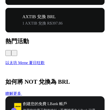
AXTIB 兌換 BRL
1 AXTIB 兌換 R$397.86
熱門活動
以太坊 Meme 夏日狂歡
W
如何將 NOT 兌換為 BRL
瞭解更多
創建您的免費 LBank 帳戶