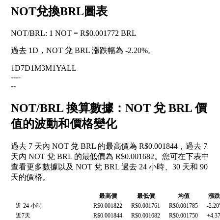
NOT兌換BRL圖表
NOT
/
BRL
:
1 NOT = R$0.001772 BRL
過去 1D，NOT 兌 BRL 漲跌幅為
-2.20%
。
1D
7D
1M
3M
1Y
ALL
--
--
--
NOT/BRL 換算數據：NOT 兌 BRL 價
值的波動和價格變化
過去 7 天內 NOT 兌 BRL 的最高價為 R$0.001844，過去 7
天內 NOT 兌 BRL 的最低價為 R$0.001682。您可在下表中
查看更多數據以及 NOT 兌 BRL 過去 24 小時、30 天和 90
天的價格。
最高價
最低價
均值
漲跌
近 24 小時
R$0.001822
R$0.001761
R$0.001785
-2.2
近7天
R$0.001844
R$0.001682
R$0.001750
+4.3