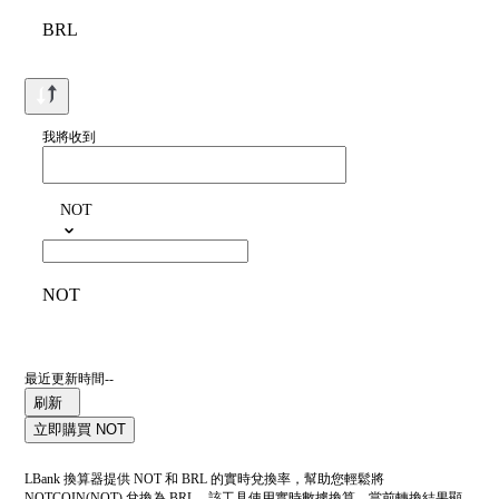
BRL
我將收到
NOT
NOT
最近更新時間--
刷新
立即購買 NOT
LBank 換算器提供 NOT 和 BRL 的實時兌換率，幫助您輕鬆將
NOTCOIN(NOT) 兌換為 BRL。該工具使用實時數據換算。當前轉換結果顯