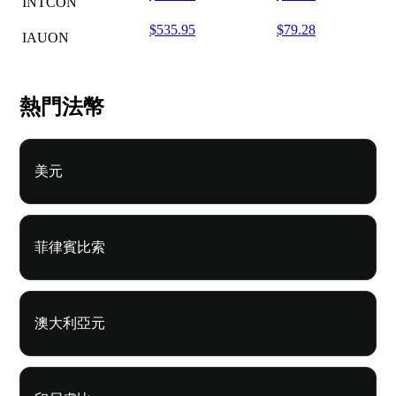
INTCON
$535.95
$79.28
IAUON
熱門法幣
美元
菲律賓比索
澳大利亞元