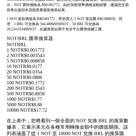
示，NOT 實時價格為 R$0.001772。由於加密貨幣價格波動頻繁，建議您交易
前再次返回本頁面查看最新換算結果。
1 NOT 當前價值為 R$0.001772，即您買入 5 NOT 需花費 R$0.008858。同
理，1 BRL 可兌換為 564.48066936NOT，50 BRL 可兌換為
28,224.033468NOT，此處換算結果不包含平台費用或礦工費。
NOT/BRL 匯率換算器
NOT
BRL
1 NOT
R$0.001772
2 NOT
R$0.003543
5 NOT
R$0.008858
10 NOT
R$0.0177
20 NOT
R$0.0354
50 NOT
R$0.0886
100 NOT
R$0.1772
200 NOT
R$0.3543
500 NOT
R$0.8858
1000 NOT
R$1.77
5000 NOT
R$8.86
10000 NOT
R$17.72
在上表中，您將看到一個全面的 NOT 兌換 BRL 的換算數
據表，它展示美元在各種常用轉換金額中的價值關係。該
列表涵蓋了從 1 NOT 至 10000 NOT 兌換 BRL 的換算匯