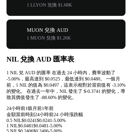
1 LLYON 兌換 $1.68K
MUON 兌換 AUD
1 MUON 兌換 $1.26K
NIL 兌換 AUD 匯率表
1 NIL 兌 AUD 的匯率 在過去 24 小時內，費率波動了
-5.00%
，最高達到 $0.0525，最低達到 $0.0480。 一個月
前，1 NIL 的值為 $0.0497，這表示相對於當前值有
-3.10%
的變化。 在過去一年中，NIL 發生了 $-0.3741 的變化，導
致其價值發生了
-88.60%
的變化。
24小時前
1個月前
1年前
金額
當前時刻
24小時前
24 小時漲跌幅
0.5 NIL
$0.0241
$0.0241
-5.00%
1 NIL
$0.0481
$0.0481
-5.00%
5 NIL
$0.2406
$0.2406
-5.00%