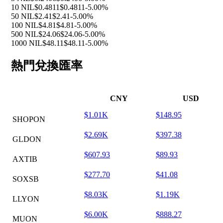
10 NIL
$0.4811
$0.4811
-5.00%
50 NIL
$2.41
$2.41
-5.00%
100 NIL
$4.81
$4.81
-5.00%
500 NIL
$24.06
$24.06
-5.00%
1000 NIL
$48.11
$48.11
-5.00%
熱門兌換匯率
CNY
USD
$1.01K
$148.95
SHOPON
$2.69K
$397.38
GLDON
$607.93
$89.93
AXTIB
$277.70
$41.08
SOXSB
$8.03K
$1.19K
LLYON
$6.00K
$888.27
MUON