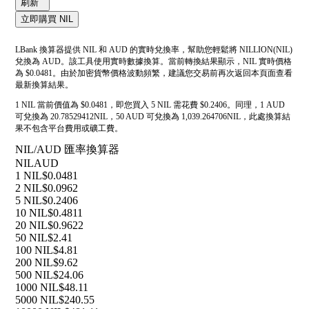
刷新
立即購買 NIL
LBank 換算器提供 NIL 和 AUD 的實時兌換率，幫助您輕鬆將 NILLION(NIL)
兌換為 AUD。該工具使用實時數據換算。當前轉換結果顯示，NIL 實時價格
為 $0.0481。由於加密貨幣價格波動頻繁，建議您交易前再次返回本頁面查看
最新換算結果。
1 NIL 當前價值為 $0.0481，即您買入 5 NIL 需花費 $0.2406。同理，1 AUD
可兌換為 20.78529412NIL，50 AUD 可兌換為 1,039.264706NIL，此處換算結
果不包含平台費用或礦工費。
NIL/AUD 匯率換算器
NIL
AUD
1 NIL
$0.0481
2 NIL
$0.0962
5 NIL
$0.2406
10 NIL
$0.4811
20 NIL
$0.9622
50 NIL
$2.41
100 NIL
$4.81
200 NIL
$9.62
500 NIL
$24.06
1000 NIL
$48.11
5000 NIL
$240.55