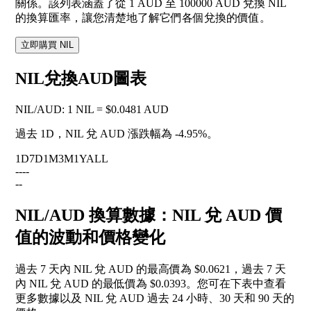
關係。該列表涵蓋了從 1 AUD 至 100000 AUD 兌換 NIL
的換算匯率，讓您清楚地了解它們各個兌換的價值。
立即購買 NIL
NIL兌換AUD圖表
NIL
/
AUD
:
1 NIL = $0.0481 AUD
過去 1D，NIL 兌 AUD 漲跌幅為
-4.95%
。
1D
7D
1M
3M
1Y
ALL
--
--
--
NIL/AUD 換算數據：NIL 兌 AUD 價
值的波動和價格變化
過去 7 天內 NIL 兌 AUD 的最高價為 $0.0621，過去 7 天
內 NIL 兌 AUD 的最低價為 $0.0393。您可在下表中查看
更多數據以及 NIL 兌 AUD 過去 24 小時、30 天和 90 天的