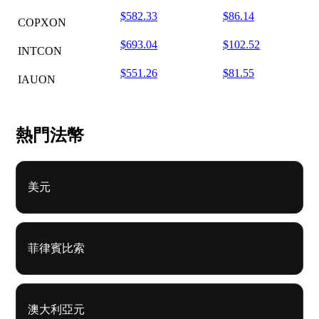
$582.33
$86.14
COPXON
$693.04
$102.52
INTCON
$551.26
$81.55
IAUON
熱門法幣
美元
菲律賓比索
澳大利亞元