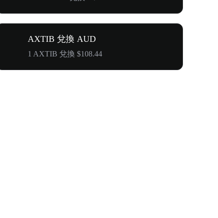
AXTIB 兌換 AUD
1 AXTIB 兌換 $108.44
WOOF、