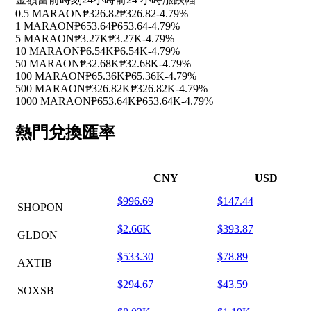
0.5 MARAON
₱326.82
₱326.82
-4.79%
1 MARAON
₱653.64
₱653.64
-4.79%
5 MARAON
₱3.27K
₱3.27K
-4.79%
10 MARAON
₱6.54K
₱6.54K
-4.79%
50 MARAON
₱32.68K
₱32.68K
-4.79%
100 MARAON
₱65.36K
₱65.36K
-4.79%
500 MARAON
₱326.82K
₱326.82K
-4.79%
1000 MARAON
₱653.64K
₱653.64K
-4.79%
熱門兌換匯率
CNY
USD
$996.69
$147.44
SHOPON
$2.66K
$393.87
GLDON
$533.30
$78.89
AXTIB
$294.67
$43.59
SOXSB