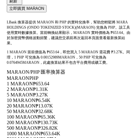
刷新
立即購買 MARAON
LBank 換算器提供 MARAON 和 PHP 的實時兌換率，幫助您輕鬆將 MARA
HOLDINGS (ONDO TOKENIZED STOCK)(MARAON) 兌換為 PHP。該工具
使用實時數據換算。當前轉換結果顯示，MARAON 實時價格為 ₱653.64。由
於加密貨幣價格波動頻繁，建議您交易前再次返回本頁面查看最新換算結
果。
1 MARAON 當前價值為 ₱653.64，即您買入 5 MARAON 需花費 ₱3.27K。同
理，1 PHP 可兌換為 0.00152989MARAON，50 PHP 可兌換為
0.0764945MARAON，此處換算結果不包含平台費用或礦工費。
MARAON/PHP 匯率換算器
MARAON
PHP
1 MARAON
₱653.64
2 MARAON
₱1.31K
5 MARAON
₱3.27K
10 MARAON
₱6.54K
20 MARAON
₱13.07K
50 MARAON
₱32.68K
100 MARAON
₱65.36K
200 MARAON
₱130.73K
500 MARAON
₱326.82K
1000 MARAON
₱653.64K