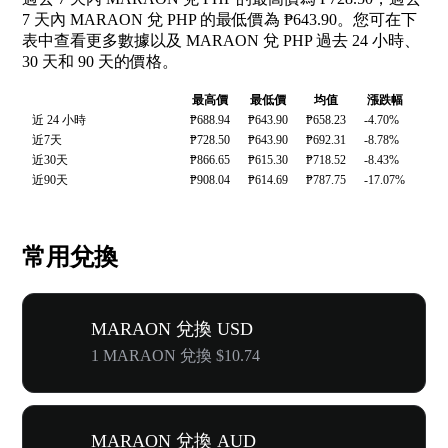
7 天內 MARAON 兌 PHP 的最低價為 ₱643.90。您可在下
表中查看更多數據以及 MARAON 兌 PHP 過去 24 小時、
30 天和 90 天的價格。
最高價
最低價
均值
漲跌幅
近 24 小時
₱688.94
₱643.90
₱658.23
-4.70%
近7天
₱728.50
₱643.90
₱692.31
-8.78%
近30天
₱866.65
₱615.30
₱718.52
-8.43%
近90天
₱908.04
₱614.69
₱787.75
-17.07%
常用兌換
MARAON 兌換 USD
1 MARAON 兌換 $10.74
MARAON 兌換 AUD