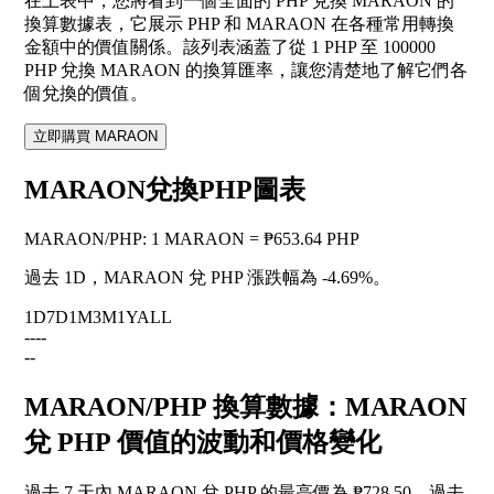
在上表中，您將看到一個全面的 PHP 兌換 MARAON 的
換算數據表，它展示 PHP 和 MARAON 在各種常用轉換
金額中的價值關係。該列表涵蓋了從 1 PHP 至 100000
PHP 兌換 MARAON 的換算匯率，讓您清楚地了解它們各
個兌換的價值。
立即購買 MARAON
MARAON兌換PHP圖表
MARAON
/
PHP
:
1 MARAON = ₱653.64 PHP
過去 1D，MARAON 兌 PHP 漲跌幅為
-4.69%
。
1D
7D
1M
3M
1Y
ALL
--
--
--
MARAON/PHP 換算數據：MARAON
兌 PHP 價值的波動和價格變化
過去 7 天內 MARAON 兌 PHP 的最高價為 ₱728.50，過去