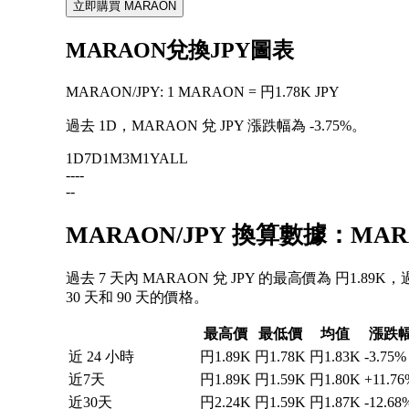
立即購買 MARAON
MARAON兌換JPY圖表
MARAON
/
JPY
:
1 MARAON = 円1.78K JPY
過去 1D，MARAON 兌 JPY 漲跌幅為
-3.75%
。
1D
7D
1M
3M
1Y
ALL
--
--
--
MARAON/JPY 換算數據：MA
過去 7 天內 MARAON 兌 JPY 的最高價為 円1.89K
30 天和 90 天的價格。
最高價
最低價
均值
漲跌
近 24 小時
円1.89K
円1.78K
円1.83K
-3.75%
近7天
円1.89K
円1.59K
円1.80K
+11.76
近30天
円2.24K
円1.59K
円1.87K
-12.68