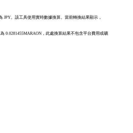
AON) 兌換為 JPY。該工具使用實時數據換算。當前轉換結果顯示，
Y 可兌換為 0.0281455MARAON，此處換算結果不包含平台費用或礦