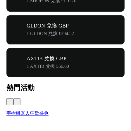
1 SHOPON 兌換 £110.70
GLDON 兌換 GBP
1 GLDON 兌換 £294.52
AXTIB 兌換 GBP
1 AXTIB 兌換 £66.60
熱門活動
宇樹機器人狂歡盛典
奔