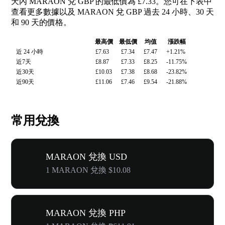
天內 MARAON 兌 GBP 的最低價為 £7.33。您可在下表中
查看更多數據以及 MARAON 兌 GBP 過去 24 小時、30 天
和 90 天的價格。
最高價
最低價
均值
漲跌幅
近 24 小時
£7.63
£7.34
£7.47
+1.21%
近7天
£8.87
£7.33
£8.25
-11.75%
近30天
£10.03
£7.38
£8.68
-23.82%
近90天
£11.06
£7.46
£9.54
-21.88%
常用兌換
MARAON 兌換 USD
1 MARAON 兌換 $10.08
MARAON 兌換 PHP