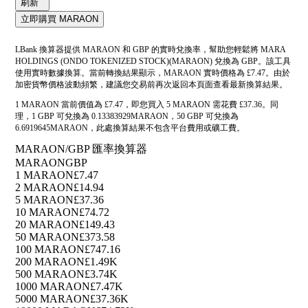
刷新
立即購買 MARAON
LBank 換算器提供 MARAON 和 GBP 的實時兌換率，幫助您輕鬆將 MARA
HOLDINGS (ONDO TOKENIZED STOCK)(MARAON) 兌換為 GBP。該工具
使用實時數據換算。當前轉換結果顯示，MARAON 實時價格為 £7.47。由於
加密貨幣價格波動頻繁，建議您交易前再次返回本頁面查看最新換算結果。
1 MARAON 當前價值為 £7.47，即您買入 5 MARAON 需花費 £37.36。同
理，1 GBP 可兌換為 0.13383929MARAON，50 GBP 可兌換為
6.6919645MARAON，此處換算結果不包含平台費用或礦工費。
MARAON/GBP 匯率換算器
MARAON
GBP
1 MARAON
£7.47
2 MARAON
£14.94
5 MARAON
£37.36
10 MARAON
£74.72
20 MARAON
£149.43
50 MARAON
£373.58
100 MARAON
£747.16
200 MARAON
£1.49K
500 MARAON
£3.74K
1000 MARAON
£7.47K
5000 MARAON
£37.36K