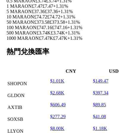
0.5 MARAON
£3.74
£3.74
+1.31%
1 MARAON
£7.47
£7.47
+1.31%
5 MARAON
£37.36
£37.36
+1.31%
10 MARAON
£74.72
£74.72
+1.31%
50 MARAON
£373.58
£373.58
+1.31%
100 MARAON
£747.16
£747.16
+1.31%
500 MARAON
£3.74K
£3.74K
+1.31%
1000 MARAON
£7.47K
£7.47K
+1.31%
熱門兌換匯率
CNY
USD
$1.01K
$149.47
SHOPON
$2.68K
$397.34
GLDON
$606.49
$89.85
AXTIB
$277.29
$41.08
SOXSB
$8.00K
$1.18K
LLYON