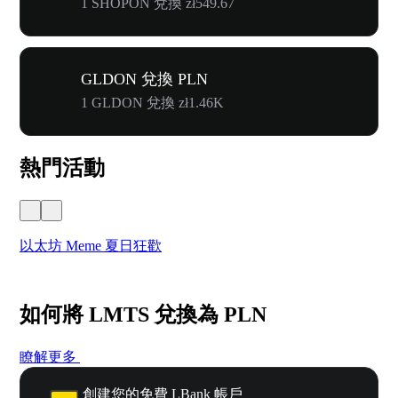
1 SHOPON 兌換 zł549.67
GLDON 兌換 PLN
1 GLDON 兌換 zł1.46K
熱門活動
以太坊 Meme 夏日狂歡
W
如何將 LMTS 兌換為 PLN
瞭解更多
創建您的免費 LBank 帳戶