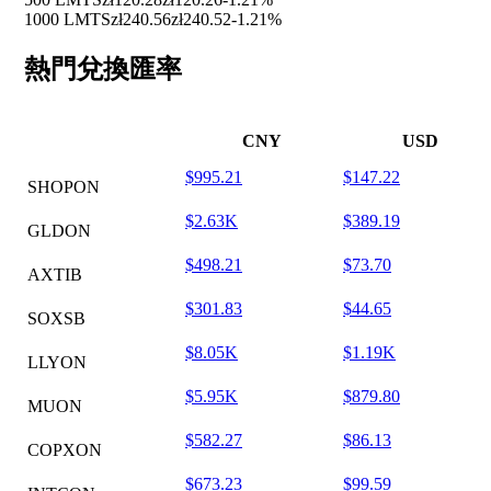
1000 LMTS
zł240.56
zł240.52
-1.21%
熱門兌換匯率
CNY
USD
$995.21
$147.22
SHOPON
$2.63K
$389.19
GLDON
$498.21
$73.70
AXTIB
$301.83
$44.65
SOXSB
$8.05K
$1.19K
LLYON
$5.95K
$879.80
MUON
$582.27
$86.13
COPXON
$673.23
$99.59