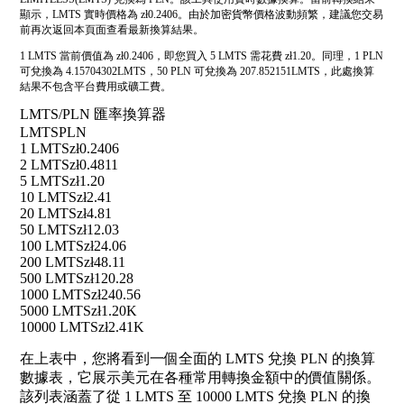
顯示，LMTS 實時價格為 zł0.2406。由於加密貨幣價格波動頻繁，建議您交易
前再次返回本頁面查看最新換算結果。
1 LMTS 當前價值為 zł0.2406，即您買入 5 LMTS 需花費 zł1.20。同理，1 PLN
可兌換為 4.15704302LMTS，50 PLN 可兌換為 207.852151LMTS，此處換算
結果不包含平台費用或礦工費。
LMTS/PLN 匯率換算器
LMTS
PLN
1 LMTS
zł0.2406
2 LMTS
zł0.4811
5 LMTS
zł1.20
10 LMTS
zł2.41
20 LMTS
zł4.81
50 LMTS
zł12.03
100 LMTS
zł24.06
200 LMTS
zł48.11
500 LMTS
zł120.28
1000 LMTS
zł240.56
5000 LMTS
zł1.20K
10000 LMTS
zł2.41K
在上表中，您將看到一個全面的 LMTS 兌換 PLN 的換算
數據表，它展示美元在各種常用轉換金額中的價值關係。
該列表涵蓋了從 1 LMTS 至 10000 LMTS 兌換 PLN 的換