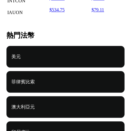
INTCON
$534.75
$79.11
IAUON
熱門法幣
美元
菲律賓比索
澳大利亞元