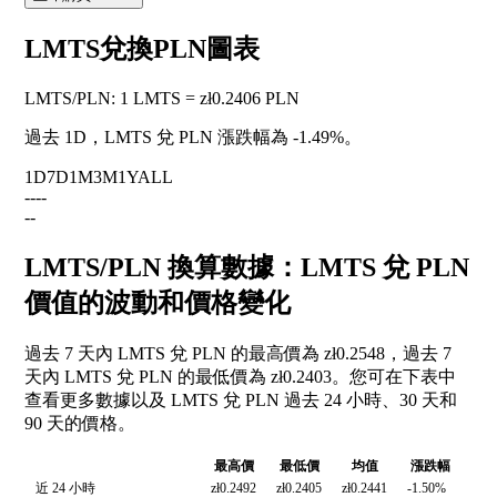
LMTS兌換PLN圖表
LMTS
/
PLN
:
1 LMTS = zł0.2406 PLN
過去 1D，LMTS 兌 PLN 漲跌幅為
-1.49%
。
1D
7D
1M
3M
1Y
ALL
--
--
--
LMTS/PLN 換算數據：LMTS 兌 PLN
價值的波動和價格變化
過去 7 天內 LMTS 兌 PLN 的最高價為 zł0.2548，過去 7
天內 LMTS 兌 PLN 的最低價為 zł0.2403。您可在下表中
查看更多數據以及 LMTS 兌 PLN 過去 24 小時、30 天和
90 天的價格。
最高價
最低價
均值
漲跌幅
近 24 小時
zł0.2492
zł0.2405
zł0.2441
-1.50%