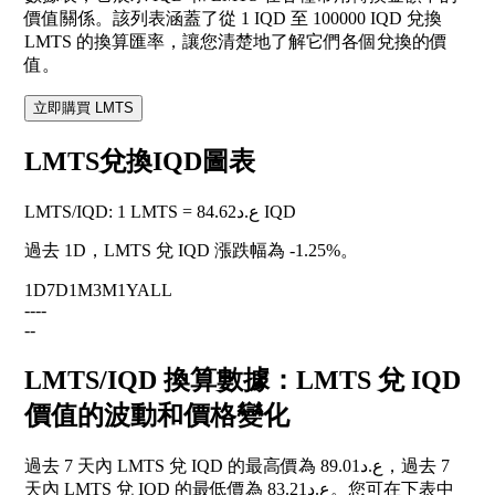
價值關係。該列表涵蓋了從 1 IQD 至 100000 IQD 兌換
LMTS 的換算匯率，讓您清楚地了解它們各個兌換的價
值。
立即購買 LMTS
LMTS兌換IQD圖表
LMTS
/
IQD
:
1 LMTS = ع.د84.62 IQD
過去 1D，LMTS 兌 IQD 漲跌幅為
-1.25%
。
1D
7D
1M
3M
1Y
ALL
--
--
--
LMTS/IQD 換算數據：LMTS 兌 IQD
價值的波動和價格變化
過去 7 天內 LMTS 兌 IQD 的最高價為 ع.د89.01，過去 7
天內 LMTS 兌 IQD 的最低價為 ع.د83.21。您可在下表中