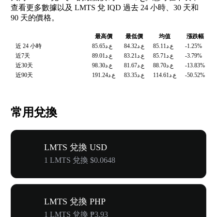
查看更多數據以及 LMTS 兌 IQD 過去 24 小時、30 天和
90 天的價格。
最高價
最低價
均值
漲跌幅
近 24 小時
ع.د85.65
ع.د84.32
ع.د85.11
-1.25%
近7天
ع.د89.01
ع.د83.21
ع.د85.71
-3.79%
近30天
ع.د98.30
ع.د81.67
ع.د88.70
-13.83%
近90天
ع.د191.24
ع.د83.35
ع.د114.61
-50.52%
常用兌換
LMTS 兌換 USD
1 LMTS 兌換 $0.0648
LMTS 兌換 PHP
1 LMTS 兌換 ₱3.93