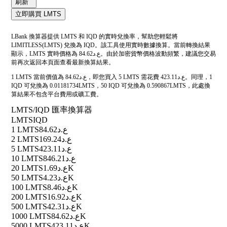
刷新
立即購買 LMTS
LBank 換算器提供 LMTS 和 IQD 的實時兌換率，幫助您輕鬆將
LIMITLESS(LMTS) 兌換為 IQD。該工具使用實時數據換算。當前轉換結果
顯示，LMTS 實時價格為 ع.د84.62。由於加密貨幣價格波動頻繁，建議您交易
前再次返回本頁面查看最新換算結果。
1 LMTS 當前價值為 ع.د84.62，即您買入 5 LMTS 需花費 ع.د423.11。同理，1
IQD 可兌換為 0.01181734LMTS，50 IQD 可兌換為 0.590867LMTS，此處換
算結果不包含平台費用或礦工費。
LMTS/IQD 匯率換算器
LMTS
IQD
1 LMTS
ع.د84.62
2 LMTS
ع.د169.24
5 LMTS
ع.د423.11
10 LMTS
ع.د846.21
20 LMTS
ع.د1.69K
50 LMTS
ع.د4.23K
100 LMTS
ع.د8.46K
200 LMTS
ع.د16.92K
500 LMTS
ع.د42.31K
1000 LMTS
ع.د84.62K
5000 LMTS
ع.د423.11K