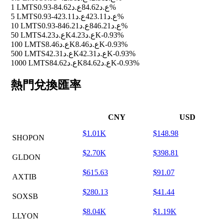
1 LMTS
ع.د84.62
ع.د84.62
-0.93%
5 LMTS
ع.د423.11
ع.د423.11
-0.93%
10 LMTS
ع.د846.21
ع.د846.21
-0.93%
50 LMTS
ع.د4.23K
ع.د4.23K
-0.93%
100 LMTS
ع.د8.46K
ع.د8.46K
-0.93%
500 LMTS
ع.د42.31K
ع.د42.31K
-0.93%
1000 LMTS
ع.د84.62K
ع.د84.62K
-0.93%
熱門兌換匯率
CNY
USD
$1.01K
$148.98
SHOPON
$2.70K
$398.81
GLDON
$615.63
$91.07
AXTIB
$280.13
$41.44
SOXSB
$8.04K
$1.19K
LLYON