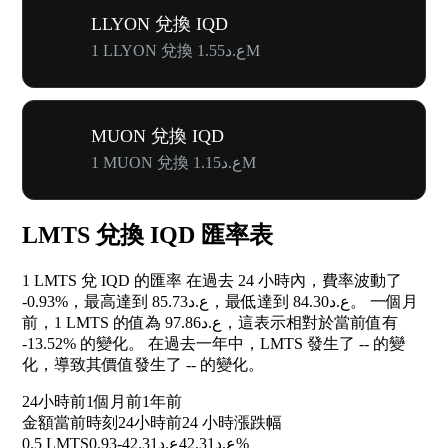
LLYON 兌換 IQD
1 LLYON 兌換 ع.د1.55M
MUON 兌換 IQD
1 MUON 兌換 ع.د1.15M
LMTS 兌換 IQD 匯率表
1 LMTS 兌 IQD 的匯率 在過去 24 小時內，費率波動了
-0.93%
，最高達到 ع.د85.73，最低達到 ع.د84.30。 一個月
前，1 LMTS 的值為 ع.د97.86，這表示相對於當前值有
-13.52%
的變化。 在過去一年中，LMTS 發生了
--
的變
化，導致其價值發生了
--
的變化。
24小時前
1個月前
1年前
金額
當前時刻
24小時前
24 小時漲跌幅
0.5 LMTS
ع.د42.31
ع.د42.31
-0.93%