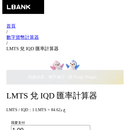
首頁
/
數字貨幣計算器
/
LMTS 兌 IQD 匯率計算器
跨越冰原，攜手遠行 · 與 Pudgy Penguins 搖擺瓜分
$500,
LMTS 兌 IQD 匯率計算器
LMTS / IQD：1 LMTS = ع.د84.62
我要支付