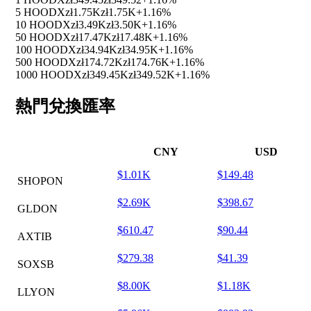
5 HOODX
zł1.75K
zł1.75K
+1.16%
10 HOODX
zł3.49K
zł3.50K
+1.16%
50 HOODX
zł17.47K
zł17.48K
+1.16%
100 HOODX
zł34.94K
zł34.95K
+1.16%
500 HOODX
zł174.72K
zł174.76K
+1.16%
1000 HOODX
zł349.45K
zł349.52K
+1.16%
熱門兌換匯率
CNY
USD
$1.01K
$149.48
SHOPON
$2.69K
$398.67
GLDON
$610.47
$90.44
AXTIB
$279.38
$41.39
SOXSB
$8.00K
$1.18K
LLYON