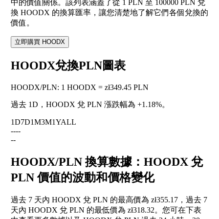
中的價值關係。該列表涵蓋了從 1 PLN 至 100000 PLN 兌
換 HOODX 的換算匯率，讓您清楚地了解它們各個兌換的
價值。
立即購買 HOODX
HOODX兌換PLN圖表
HOODX
/
PLN
:
1 HOODX = zł349.45 PLN
過去 1D，HOODX 兌 PLN 漲跌幅為
+1.18%
。
1D
7D
1M
3M
1Y
ALL
--
--
--
HOODX/PLN 換算數據：HOODX 兌
PLN 價值的波動和價格變化
過去 7 天內 HOODX 兌 PLN 的最高價為 zł355.17，過去 7
天內 HOODX 兌 PLN 的最低價為 zł318.32。您可在下表