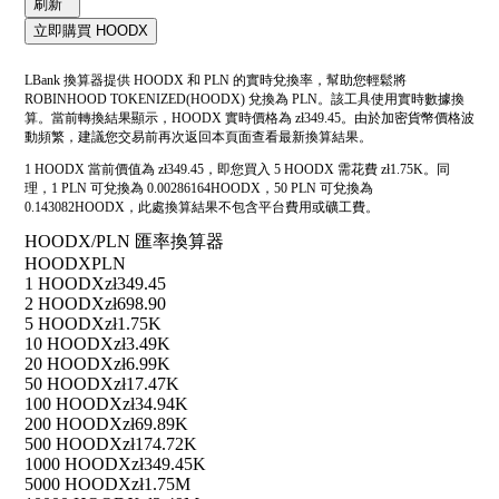
刷新
立即購買 HOODX
LBank 換算器提供 HOODX 和 PLN 的實時兌換率，幫助您輕鬆將
ROBINHOOD TOKENIZED(HOODX) 兌換為 PLN。該工具使用實時數據換
算。當前轉換結果顯示，HOODX 實時價格為 zł349.45。由於加密貨幣價格波
動頻繁，建議您交易前再次返回本頁面查看最新換算結果。
1 HOODX 當前價值為 zł349.45，即您買入 5 HOODX 需花費 zł1.75K。同
理，1 PLN 可兌換為 0.00286164HOODX，50 PLN 可兌換為
0.143082HOODX，此處換算結果不包含平台費用或礦工費。
HOODX/PLN 匯率換算器
HOODX
PLN
1 HOODX
zł349.45
2 HOODX
zł698.90
5 HOODX
zł1.75K
10 HOODX
zł3.49K
20 HOODX
zł6.99K
50 HOODX
zł17.47K
100 HOODX
zł34.94K
200 HOODX
zł69.89K
500 HOODX
zł174.72K
1000 HOODX
zł349.45K
5000 HOODX
zł1.75M