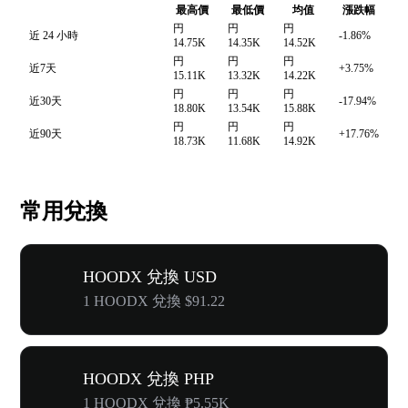
最高價
最低價
均值
漲跌幅
円
円
円
近 24 小時
-1.86%
14.75K
14.35K
14.52K
円
円
円
近7天
+3.75%
15.11K
13.32K
14.22K
円
円
円
近30天
-17.94%
18.80K
13.54K
15.88K
円
円
円
近90天
+17.76%
18.73K
11.68K
14.92K
常用兌換
HOODX 兌換 USD
1 HOODX 兌換 $91.22
HOODX 兌換 PHP
1 HOODX 兌換 ₱5.55K