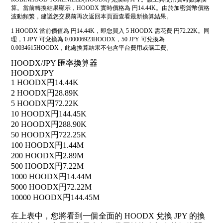
算。當前轉換結果顯示，HOODX 實時價格為 円14.44K。由於加密貨幣價格
波動頻繁，建議您交易前再次返回本頁面查看最新換算結果。
1 HOODX 當前價值為 円14.44K，即您買入 5 HOODX 需花費 円72.22K。同
理，1 JPY 可兌換為 0.00006923HOODX，50 JPY 可兌換為
0.0034615HOODX，此處換算結果不包含平台費用或礦工費。
HOODX/JPY 匯率換算器
HOODX
JPY
1 HOODX
円14.44K
2 HOODX
円28.89K
5 HOODX
円72.22K
10 HOODX
円144.45K
20 HOODX
円288.90K
50 HOODX
円722.25K
100 HOODX
円1.44M
200 HOODX
円2.89M
500 HOODX
円7.22M
1000 HOODX
円14.44M
5000 HOODX
円72.22M
10000 HOODX
円144.45M
在上表中，您將看到一個全面的 HOODX 兌換 JPY 的換