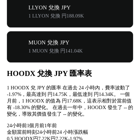
LLYON 兌換 JPY
1 LLYON 兌換 円188.09K
MUON 兌換 JPY
1 MUON 兌換 円141.04K
HOODX 兌換 JPY 匯率表
1 HOODX 兌 JPY 的匯率 在過去 24 小時內，費率波動了
-1.97%
，最高達到 円14.75K，最低達到 円14.34K。 一個
月前，1 HOODX 的值為 円17.68K，這表示相對於當前值
有
-18.30%
的變化。 在過去一年中，HOODX 發生了
--
的
變化，導致其價值發生了
--
的變化。
24小時前
1個月前
1年前
金額
當前時刻
24小時前
24 小時漲跌幅
0.5 HOODX
円7.22K
円7.22K
-1.97%