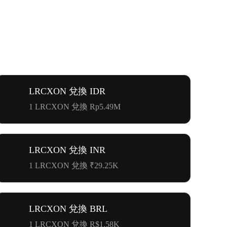
LRCXON 兌換 IDR
1 LRCXON 兌換 Rp5.49M
LRCXON 兌換 INR
1 LRCXON 兌換 ₹29.25K
LRCXON 兌換 BRL
1 LRCXON 兌換 R$1.58K