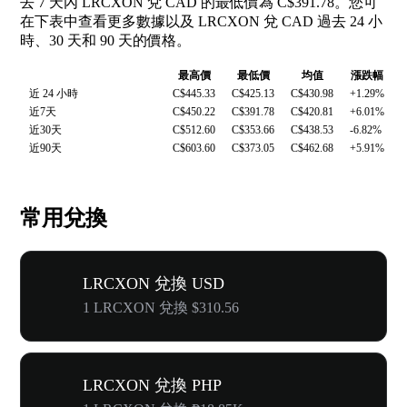
去 7 天內 LRCXON 兌 CAD 的最低價為 C$391.78。您可
在下表中查看更多數據以及 LRCXON 兌 CAD 過去 24 小
時、30 天和 90 天的價格。
最高價
最低價
均值
漲跌幅
近 24 小時
C$445.33
C$425.13
C$430.98
+1.29%
近7天
C$450.22
C$391.78
C$420.81
+6.01%
近30天
C$512.60
C$353.66
C$438.53
-6.82%
近90天
C$603.60
C$373.05
C$462.68
+5.91%
常用兌換
LRCXON 兌換 USD
1 LRCXON 兌換 $310.56
LRCXON 兌換 PHP