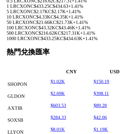
0.5 LRCXON
C$216.62
C$217.31
+1.41%
1 LRCXON
C$433.25
C$434.63
+1.41%
5 LRCXON
C$2.17K
C$2.17K
+1.41%
10 LRCXON
C$4.33K
C$4.35K
+1.41%
50 LRCXON
C$21.66K
C$21.73K
+1.41%
100 LRCXON
C$43.32K
C$43.46K
+1.41%
500 LRCXON
C$216.62K
C$217.31K
+1.41%
1000 LRCXON
C$433.25K
C$434.63K
+1.41%
熱門兌換匯率
CNY
USD
$1.02K
$150.19
SHOPON
$2.69K
$398.11
GLDON
$603.53
$89.28
AXTIB
$284.33
$42.06
SOXSB
$8.01K
$1.19K
LLYON