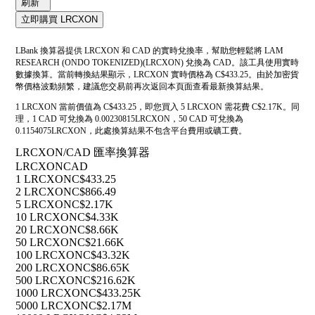
刷新
立即購買 LRCXON
LBank 換算器提供 LRCXON 和 CAD 的實時兌換率，幫助您輕鬆將 LAM
RESEARCH (ONDO TOKENIZED)(LRCXON) 兌換為 CAD。該工具使用實時
數據換算。當前轉換結果顯示，LRCXON 實時價格為 C$433.25。由於加密貨
幣價格波動頻繁，建議您交易前再次返回本頁面查看最新換算結果。
1 LRCXON 當前價值為 C$433.25，即您買入 5 LRCXON 需花費 C$2.17K。同
理，1 CAD 可兌換為 0.00230815LRCXON，50 CAD 可兌換為
0.1154075LRCXON，此處換算結果不包含平台費用或礦工費。
LRCXON/CAD 匯率換算器
LRCXON
CAD
1 LRCXON
C$433.25
2 LRCXON
C$866.49
5 LRCXON
C$2.17K
10 LRCXON
C$4.33K
20 LRCXON
C$8.66K
50 LRCXON
C$21.66K
100 LRCXON
C$43.32K
200 LRCXON
C$86.65K
500 LRCXON
C$216.62K
1000 LRCXON
C$433.25K
5000 LRCXON
C$2.17M