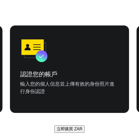
認證您的帳戶
輸入您的個人信息並上傳有效的身份照片進
行身份認證
立即購買 ZAR