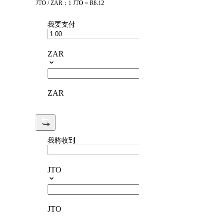
JTO / ZAR：1 JTO = R8.12
我要支付
ZAR
ZAR
我將收到
JTO
JTO