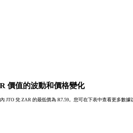
 ZAR 價值的波動和價格變化
 天內 JTO 兌 ZAR 的最低價為 R7.59。您可在下表中查看更多數據以及