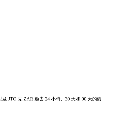
 JTO 兌 ZAR 過去 24 小時、30 天和 90 天的價