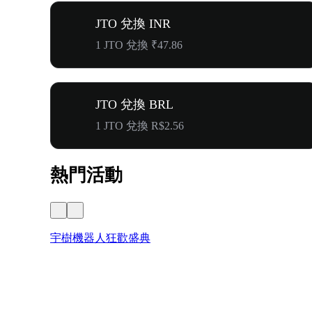
JTO 兌換 INR
1 JTO 兌換 ₹47.86
JTO 兌換 BRL
1 JTO 兌換 R$2.56
熱門活動
宇樹機器人狂歡盛典