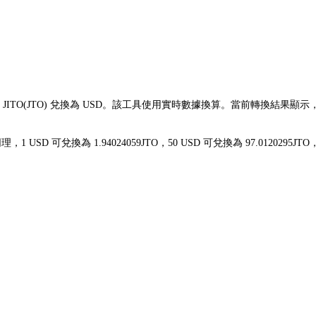
鬆將 JITO(JTO) 兌換為 USD。該工具使用實時數據換算。當前轉換結果顯示
8。同理，1 USD 可兌換為 1.94024059JTO，50 USD 可兌換為 97.01