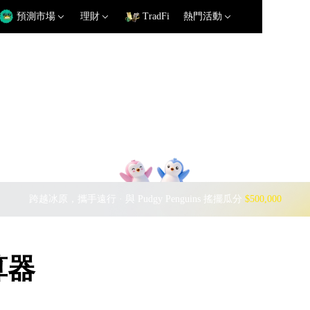
預測市場
理財
TradFi
熱門活動
跨越冰原，攜手遠行 · 與 Pudgy Penguins 搖擺瓜分
$500,000
算器