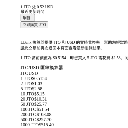
1 JTO 兌 0.52 USD
最近更新時間--
刷新
立即購買 JTO
LBank 換算器提供 JTO 和 USD 的實時兌換率，幫助您輕
議您交易前再次返回本頁面查看最新換算結果。
1 JTO 當前價值為 $0.5154，即您買入 5 JTO 需花費 $2.5
JTO/USD 匯率換算器
JTO
USD
1 JTO
$0.5154
2 JTO
$1.03
5 JTO
$2.58
10 JTO
$5.15
20 JTO
$10.31
50 JTO
$25.77
100 JTO
$51.54
200 JTO
$103.08
500 JTO
$257.70
1000 JTO
$515.40