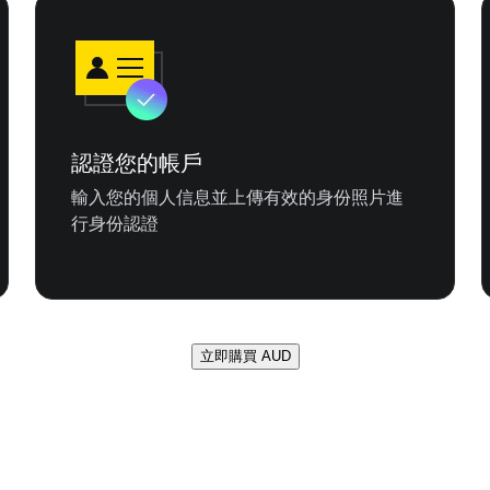
認證您的帳戶
輸入您的個人信息並上傳有效的身份照片進
行身份認證
立即購買 AUD