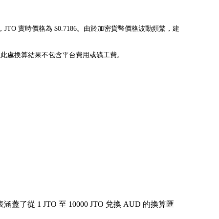
，JTO 實時價格為 $0.7186。由於加密貨幣價格波動頻繁，建
81209JTO，此處換算結果不包含平台費用或礦工費。
 JTO 至 10000 JTO 兌換 AUD 的換算匯