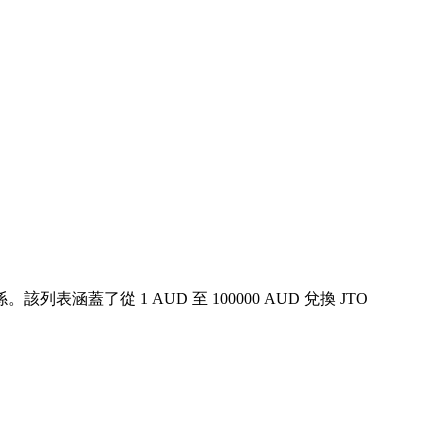
涵蓋了從 1 AUD 至 100000 AUD 兌換 JTO