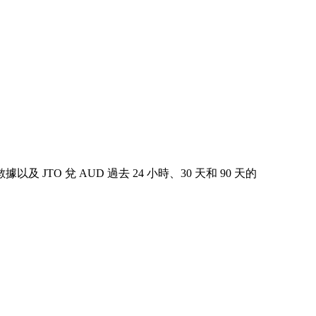
據以及 JTO 兌 AUD 過去 24 小時、30 天和 90 天的