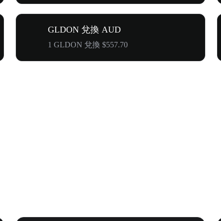
GLDON 兌換 AUD
1 GLDON 兌換 $557.70