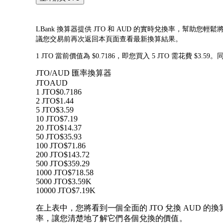
LBank 換算器提供 JTO 和 AUD 的實時兌換率，幫助您輕
議您交易前再次返回本頁面查看最新換算結果。
1 JTO 當前價值為 $0.7186，即您買入 5 JTO 需花費 $3.5
JTO/AUD 匯率換算器
JTO
AUD
1 JTO
$0.7186
2 JTO
$1.44
5 JTO
$3.59
10 JTO
$7.19
20 JTO
$14.37
50 JTO
$35.93
100 JTO
$71.86
200 JTO
$143.72
500 JTO
$359.29
1000 JTO
$718.58
5000 JTO
$3.59K
10000 JTO
$7.19K
在上表中，您將看到一個全面的 JTO 兌換 AUD 的換
率，讓您清楚地了解它們各個兌換的價值。